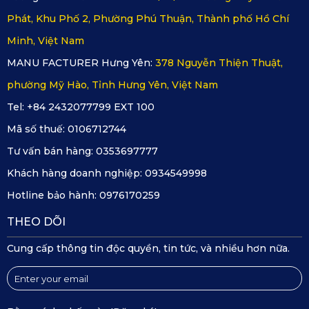
Phát, Khu Phố 2, Phường Phú Thuận, Thành phố Hồ Chí
Minh, Việt Nam
MANU FACTURER Hưng Yên:
378 Nguyễn Thiện Thuật,
phường Mỹ Hào, Tỉnh Hưng Yên, Việt Nam
Tel: +84 2432077799 EXT 100
Mã số thuế:
0106712744
Tư vấn bán hàng:
0353697777
Khách hàng doanh nghiệp:
0934549998
Hotline bảo hành:
0976170259
THEO DÕI
Cung cấp thông tin độc quyền, tin tức, và nhiều hơn nữa.
Thiết kế sản phẩm đẹp mắt nhưng vẫn đáp ứng được chức
năng bảo vệ sàn xe