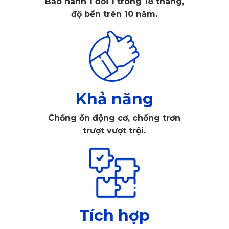
Bảo hành 1 đổi 1 trong 18 tháng,
Vantage nguyên bản năm 1977 và chiếc xe đua giải Le
độ bền trên 10 năm.
Mans có tên RHAM/1 ‘Muncher’ từ năm 1980. Kiểu dáng
của Valour thể hiện sự thon gọn, đậm chất khí động học
cùng với sự cơ bắp và khỏe khoắn. Bộ mâm hợp kim đúc có
kích thước lớn 21 inch và mang thiết kế tổ ong, kết hợp với
lốp Michelin Pilot Sport S 5 được tối ưu riêng cho xe Aston
Khả năng
Martin. Hệ thống phanh gốm carbon với đĩa 410 mm phía
Chống ồn động cơ, chống trơn
trước và 360 mm phía sau. Phần đuôi của Valour được thiết
trượt vượt trội.
kế theo phong cách Kamm, với đuôi xe cắt thẳng xuống đột
ngột thay vì kiểu vuốt dài thường thấy trên các mẫu xe
đương đại. Ngoài ra, "vortex generating exo blades" - cụm
chi tiết tạo gió xoáy được sử dụng để cải thiện hiệu quả khí
động học cho xe.
Tích hợp