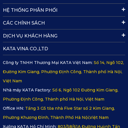
HỆ THỐNG PHÂN PHỐI
CÁC CHÍNH SÁCH
Thảm sàn KATA với chất liệu PVC cao cấp
DỊCH VỤ KHÁCH HÀNG
Tăng tính thẩm mỹ và sang trọng
: Thảm lót sàn ô tô giúp
tạo ra không gian nội thất của xe Aston Martin Valour thêm
KATA VINA CO.,LTD
sang trọng và đẳng cấp. Với nhiều lựa chọn màu sắc và
Công ty TNHH Thương Mại KATA Việt Nam:
Số 14, Ngõ 102,
kiểu dáng đa dạng, bạn có thể lựa chọn thảm lót sàn ô tô
Đường Kim Giang, Phường Định Công, Thành phố Hà Nội,
phù hợp với phong cách của chiếc xe và cá nhân hóa nội
Việt Nam
thất.
Nhà máy KATA Factory:
Số 6, Ngõ 102 Đường Kim Giang,
Phường Định Công, Thành phố Hà Nội, Việt Nam
Office HN:
Tầng 3 G5 tòa nhà Five Star số 2 Kim Giang,
Phường Khương Đình, Thành Phố Hà Nội,Việt Nam
Xưởng KATA Hồ Chí Minh:
803/58/61A Đường Huỳnh Tấn