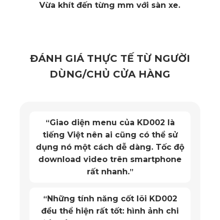
Vừa khít đến từng mm với sàn xe.
ĐÁNH GIÁ THỰC TẾ TỪ NGƯỜI
DÙNG/CHỦ CỬA HÀNG
Giao diện menu của KD002 là
“
tiếng Việt nên ai cũng có thể sử
dụng nó một cách dễ dàng. Tốc độ
download video trên smartphone
rất nhanh.
”
Aston Martin Valour chiếc xế hộp biểu tượng của tốc độ và
Những tính năng cốt lõi KD002
“
sang trọng
đều thể hiện rất tốt: hình ảnh chi