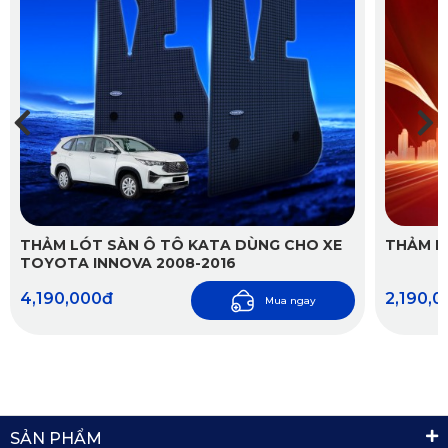
chứng nhận tiêu chuẩn Châu Âu đảm bảo sức khỏe cho
người tiêu dùng.
THẢM LÓT SÀN Ô TÔ KATA DÙNG CHO XE
THẢM L
TOYOTA INNOVA 2008-2016
4,190,000đ
2,190,
Mua ngay
SẢN PHẨM