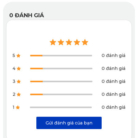
0
ĐÁNH GIÁ
5
0 đánh giá
4
0 đánh giá
3
0 đánh giá
2
0 đánh giá
Nội thất mãn nhãn tạo nên không gian xe đầy trải nghiệm
1
0 đánh giá
Động cơ mạnh mẽ
Gửi đánh giá của bạn
Valour của Aston Martin được trang bị khối động cơ xăng
V12 dung tích 5.2L tăng áp kép, với công suất 705 mã lực và