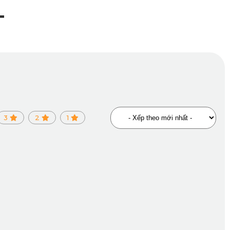
T
3
2
1