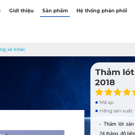
ủ
Giới thiệu
Sản phẩm
Hệ thống phân phối
òng xe khác
Thảm lót
2018
●
Mã sp:
●
Hãng sản xuất:
- Thảm lót sàn
24 tháng, độ bền