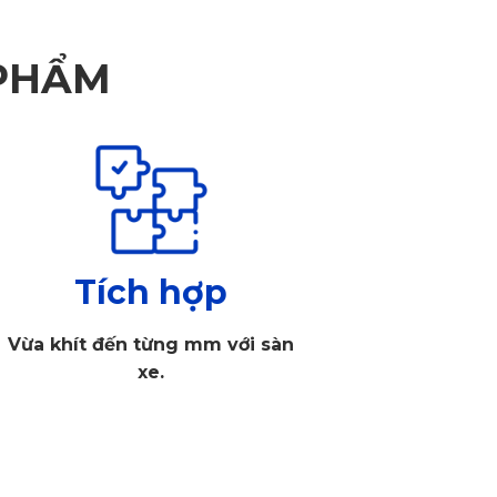
 PHẨM
Tích hợp
Vừa khít đến từng mm với sàn
xe.
h thước kỹ thuật cũng như lựa chọn đúng mẫu. Việc lựa chọn
 đạp chân ga và không đảm bảo chất lượng.