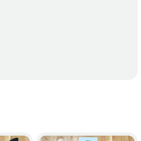
ền với thảm.
h sàn và các khu vực nỉ ở quanh chân ghế.