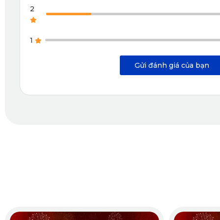
2
Thảm lót sàn ô tô KATA khác biệt với các tính năng và đặc đ
Vật liệu PVC cao cấp không mùi, không thấm nước, nhanh 
1
Họa tiết bi nổi nhám, đồng đều về kích thước và khoảng cách
Gửi đánh giá của bạn
Dẻo dai, không bị thủng rách khi tác dụng lực thông thường
Không bị biến dạng, gãy khi cuộn hay gập.
Khối lượng: 8 – 10 kg/bộ (tùy theo số lượng tấm lót sàn).
Logo KATA ở miếng lót sàn khu vực ghế lái.
Về thiết kế, từng tấm thảm sẽ vừa khít với sàn. Ở phiên bản