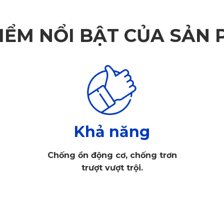
IỂM NỔI BẬT CỦA SẢN
Khả năng
Chống ồn động cơ, chống trơn
trượt vượt trội.
 Do đó, khách hàng hay chủ xe khi lựa chọn cần phải đúng kíc
 thể gây ra các nguy hiểm cho người dùng khi phanh thắng hay