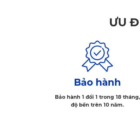
ƯU Đ
Bảo hành
Bảo hành 1 đổi 1 trong 18 tháng,
độ bền trên 10 năm.
Lót sàn ô tô Subaru Forester 2018 là phụ kiện quan trọng.
tấm lót sàn ô tô Subaru Forester 2018 không chính hãng có