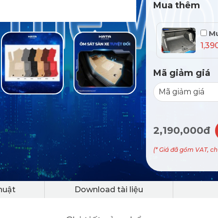
Mua thêm
Mu
1,39
Mã giảm giá
2,190,000đ
(* Giá đã gồm VAT, c
huật
Download tài liệu