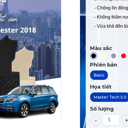
- Chống ồn động 
- Không thấm nư
- Vừa khít đến 
Màu sắc
Phiên bản
Basic
Họa tiết
Master Tech 5.0
Số lượng
-