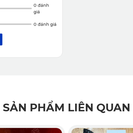
0 đánh
iểm sau:
giá
khô.
0 đánh giá
 ở mặt trên. Mặt dưới là mặt lưới cùng với các gai nhọn đúc li
.
 full-option, KATA bổ sung thêm các tấm bảo vệ cho thành, vác
SẢN PHẨM LIÊN QUAN