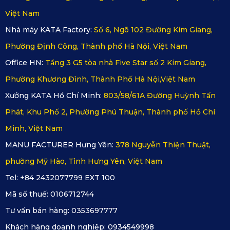
không bị xô lệch hay rơi xuống mỗi lần lên xuống kính xe.
Hai tấm rèm ở cửa trước cũng có thiết kế nhỏ hơn để tài xế
Việt Nam
có khoảng trống quan sát gương chiếu hậu tiện lợi.
Nhà máy KATA Factory:
Số 6, Ngõ 102 Đường Kim Giang,
Phường Định Công, Thành phố Hà Nội, Việt Nam
Office HN:
Tầng 3 G5 tòa nhà Five Star số 2 Kim Giang,
Phường Khương Đình, Thành Phố Hà Nội,Việt Nam
Xưởng KATA Hồ Chí Minh:
803/58/61A Đường Huỳnh Tấn
Phát, Khu Phố 2, Phường Phú Thuận, Thành phố Hồ Chí
Minh, Việt Nam
MANU FACTURER Hưng Yên:
378 Nguyễn Thiện Thuật,
phường Mỹ Hào, Tỉnh Hưng Yên, Việt Nam
Tel: +84 2432077799 EXT 100
Mã số thuế:
0106712744
Nam châm hút chặt đảm bảo cố địnhc cả khi di chuyển
Tư vấn bán hàng:
0353697777
tốc độ cao
Cách lắp đặt rèm che nắng ô tô nam
Khách hàng doanh nghiệp:
0934549998