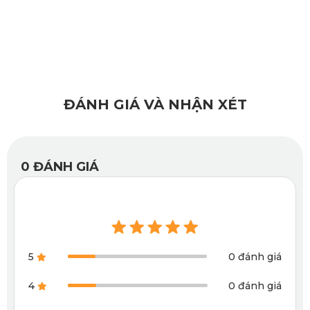
Hạn chế 95% tác hại của tia cực tím
KATA cũng rất lưu ý tới sức khỏe người dùng khi sử dụng
chất liệu vải lưới polyester cao cấp cho rèm che nắng ô tô
Hyundai Veloster. Nhờ đó, sản phẩm vừa dày mịn, bền đẹp
lại không giữ nhiệt, đặc biệt còn có thể cản tới 95% tia cực
tím độc hại tác động tới cơ thể hành khách.
ĐÁNH GIÁ VÀ NHẬN XÉT
Hơn thế, khi sử dụng sản phẩm thì nội thất xe cũng hạn
chế được sự phai màu và ăn mòn do tiếp xúc với ánh nắng
mặt trời thường xuyên. Đặc biệt, những chi tiết nội thất
làm từ da và nhựa đều được bảo vệ tốt.
0
ĐÁNH GIÁ
Xem thêm >>>
Rèm chống nắng ô tô Hyundai
SanteFe (2019-2023)
5
0 đánh giá
4
0 đánh giá