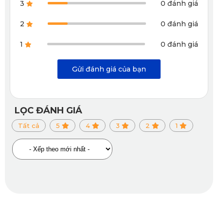
3
0 đánh giá
2
0 đánh giá
1
0 đánh giá
Gửi đánh giá của bạn
LỌC ĐÁNH GIÁ
Tất cả
5
4
3
2
1
Đảm bảo không gian kín đáo, cản tầm nhìn từ
ngoài vào trong ô tô
Để cản trở được tầm nhìn vào xe, sản phẩm đã được thiết
kế với phần lưới dày và mịn. Điều này giúp người dùng có
được không gian riêng tư, kín đáo khi đỗ xe ở chỗ đông
người. Tuy nhiên, người ở bên trong ô tô vẫn có thể quan
sát được phong cảnh bên ngoài mà không bị che mất tầm