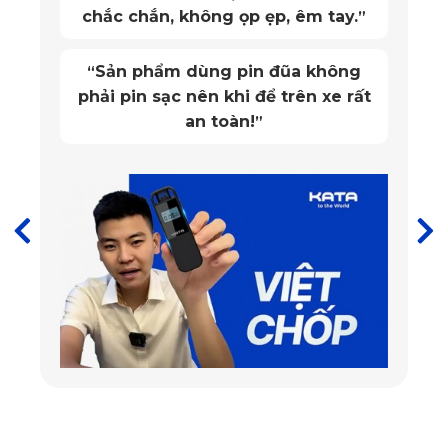
chắc chắn, không ọp ẹp, êm tay.
”
Lắp đặt rèm che nắng ô tô KATA tạo không gian mát mẻ
cho khoang lái
Sản phẩm dùng pin đũa không
“
phải pin sạc nên khi để trên xe rất
an toàn!
”