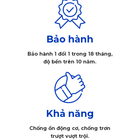
Bảo hành
Bảo hành 1 đổi 1 trong 18 tháng,
Giúp nhiệt độ bên trong xe được giảm thiểu hiệu
độ bền trên 10 năm.
quả
Dòng rèm dành cho ô tô Hyundai Veloster được nhà sản
xuất với tính năng ngăn được một lượng lớn nhiệt ở bên
ngoài. Điều này giúp khoang lái được giảm nhiệt độ một
cách đáng kể và tạo không gian mát mẻ cho người lái xe.
Bạn sẽ không còn ngần ngại trong việc di chuyển vào thời
tiết oi bức và nắng nóng mùa hè.
Khả năng
Chống ồn động cơ, chống trơn
trượt vượt trội.