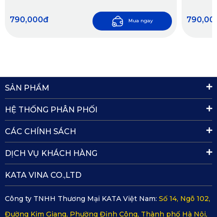
790,000đ
790,00
Mua ngay
SẢN PHẨM
HỆ THỐNG PHÂN PHỐI
CÁC CHÍNH SÁCH
Nam châm dẻo hít chặt và lắp đặt dễ dàng
Người dùng cũng không cần quá lo lắng đến việc lắp đặt
DỊCH VỤ KHÁCH HÀNG
loại rèm che nắng cho xe Hyundai Veloster vì KATA đã
trang bị sẵn những miếng nam châm dẻo. Điều này giúp
KATA VINA CO.,LTD
cho sản phẩm có thể lắp đặt một cách đơn giản, nhanh
chóng.
Công ty TNHH Thương Mại KATA Việt Nam:
Số 14, Ngõ 102,
Loại nam châm này cũng vô cùng chắc chắn, đảm bảo rèm
Đường Kim Giang, Phường Định Công, Thành phố Hà Nội,