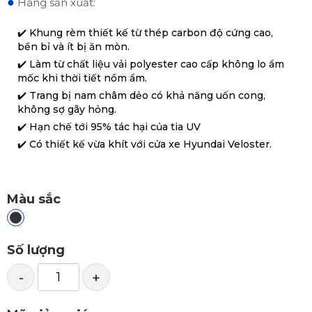
●
Hãng sản xuất:
✔️ Khung rèm thiết kế từ thép carbon độ cứng cao,
bền bỉ và ít bị ăn mòn.
✔️ Làm từ chất liệu vải polyester cao cấp không lo ẩm
mốc khi thời tiết nồm ẩm.
✔️ Trang bị nam châm dẻo có khả năng uốn cong,
không sợ gãy hỏng.
✔️ Hạn chế tới 95% tác hại của tia UV
✔️ Có thiết kế vừa khít với cửa xe Hyundai Veloster.
Màu sắc
Số lượng
-
+