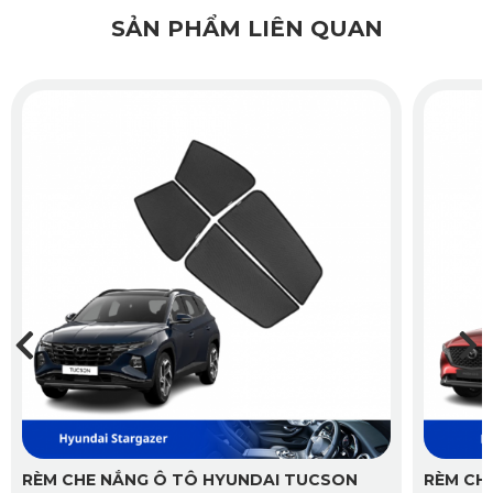
nhìn.
SẢN PHẨM LIÊN QUAN
Đảm bảo không gian riêng tư cho tài xế và hành khách
RÈM CHE NẮNG Ô TÔ HYUNDAI TUCSON
RÈM CH