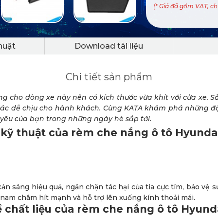
(* Giá đã gồm VAT, c
huật
Download tài liệu
Chi tiết sản phẩm
ng cho dòng xe này nên có kích thước vừa khít với cửa xe. 
giác dễ chịu cho hành khách. Cùng KATA khám phá những đ
 yêu của bạn trong những ngày hè sắp tới.
kỹ thuật của rèm che nắng ô tô Hyunda
n sáng hiệu quả, ngăn chặn tác hại của tia cực tím, bảo vệ s
bị nam châm hít mạnh và hỗ trợ lên xuống kính thoải mái.
 chất liệu của rèm che nắng ô tô Hyund