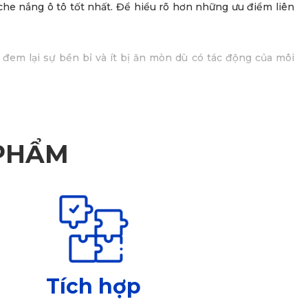
che nắng ô tô
tốt nhất. Để hiểu rõ hơn những ưu điểm liên
em lại sự bền bỉ và ít bị ăn mòn dù có tác động của môi
g sản phẩm của KATA bạn sẽ không cần lo tới vấn đề nấm mốc
 PHẨM
Tích hợp