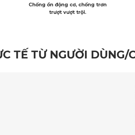
Chống ồn động cơ, chống trơn
trượt vượt trội.
ỰC TẾ TỪ NGƯỜI DÙNG/
ắng ô tô Hyundai Veracruz chất lượng với thiết kế 4 tấm r
 thưa nhưng lại rất chắc chắn, bền và thoáng khí. Trong loại 
ruz giúp khoang lái trở nên mát mẻ hơn vì vải không hấp thụ 
 kế rèm che nắng ô tô Hyundai Veracruz. Đây là nam châm có