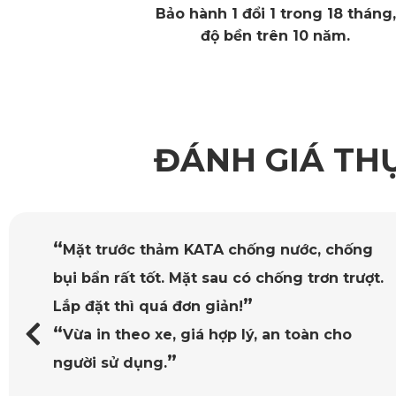
Bảo hành 1 đổi 1 trong 18 tháng,
độ bền trên 10 năm.
ĐÁNH GIÁ TH
“
Mặt trước thảm KATA chống nước, chống
bụi bẩn rất tốt. Mặt sau có chống trơn trượt.
Rèm che n
”
Lắp đặt thì quá đơn giản!
Thêm vào đó, mặc dù vải được cấu tạo từ các sợi polyester
“
Vừa in theo xe, giá hợp lý, an toàn cho
tốt. Việc sử dụng
rèm chắn nắng ô tô
cho xe Hyundai Verac
”
người sử dụng.
Phần nam châm
KATA cũng đã tinh ý khi sử dụng nam châm dẻo khi thiết