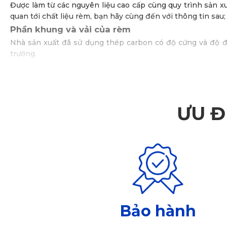
Được làm từ các nguyên liệu cao cấp cùng quy trình sản 
quan tới chất liệu rèm, bạn hãy cùng đến với thông tin sau;
Phần khung và vải của rèm
Nhà sản xuất đã sử dụng thép carbon có độ cứng và độ đ
trường.
Vải của loại rèm này làm từ polyester có kết cấu siêu nhẹ
hay có mùi hôi khi thời tiết nồm ẩm.
ƯU Đ
Bảo hành