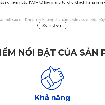
xuất nghiêm ngặt, KATA tự hào mang tới cho khách hàng
rèm 
àn hồi cao để làm phần khung cho sản phẩm. Loại thép này đ
, không thấm nước và ít bị hút ẩm. Chính vì vậy, khi sử dụn
IỂM NỔI BẬT CỦA SẢN
Khả năng