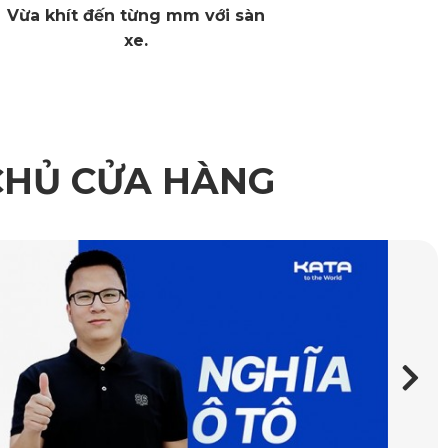
Vừa khít đến từng mm với sàn
xe.
CHỦ CỬA HÀNG
èm đẹp mắt
vải lưới này có chứa thành phần spandex đem lại độ co giãn
nhiệt và có khả năng giữ nhiệt thấp.
 lực hút mạnh cùng khả năng uốn cong mà không sợ bị gãy