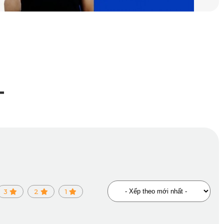
T
3
2
1