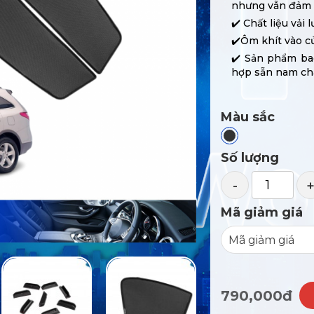
nhưng vẫn đảm 
✔️ Chất liệu vải
✔️Ôm khít vào c
✔️ Sản phẩm ba
hợp sẵn nam ch
Màu sắc
Số lượng
-
Mã giảm giá
790,000đ