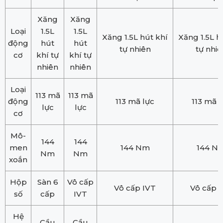
Xăng
Xăng
Loại
1.5L
1.5L
Xăng 1.5L hút khí
Xăng 1.5L h
động
hút
hút
tự nhiên
tự nhiê
cơ
khí tự
khí tự
nhiên
nhiên
Loại
113 mã
113 mã
động
113 mã lực
113 mã l
lực
lực
cơ
Mô-
144
144
men
144 Nm
144 N
Nm
Nm
xoắn
Hộp
Sàn 6
Vô cấp
Vô cấp IVT
Vô cấp 
số
cấp
IVT
Hệ
Cầu
Cầu