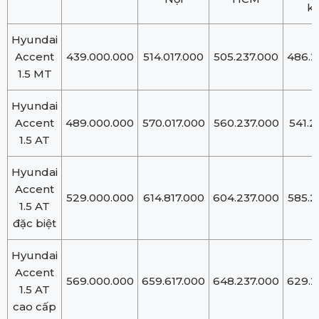
k
Hyundai
Accent
439.000.000
514.017.000
505.237.000
486.2
1.5 MT
Hyundai
Accent
489.000.000
570.017.000
560.237.000
541.2
1.5 AT
Hyundai
Accent
529.000.000
614.817.000
604.237.000
585.2
1.5 AT
đặc biệt
Hyundai
Accent
569.000.000
659.617.000
648.237.000
629.2
1.5 AT
cao cấp