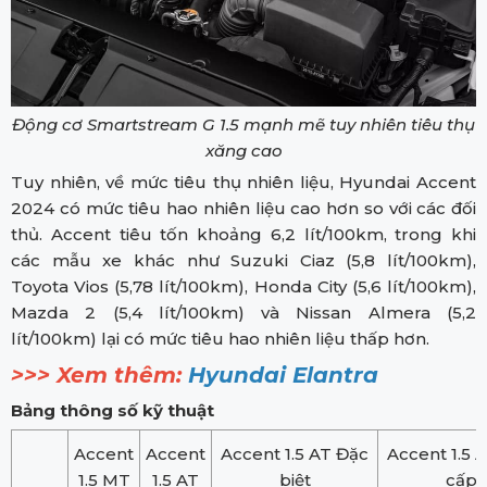
Động cơ Smartstream G 1.5 mạnh mẽ tuy nhiên tiêu thụ
xăng cao
Tuy nhiên, về mức tiêu thụ nhiên liệu, Hyundai Accent
2024 có mức tiêu hao nhiên liệu cao hơn so với các đối
thủ. Accent tiêu tốn khoảng 6,2 lít/100km, trong khi
các mẫu xe khác như Suzuki Ciaz (5,8 lít/100km),
Toyota Vios (5,78 lít/100km), Honda City (5,6 lít/100km),
Mazda 2 (5,4 lít/100km) và Nissan Almera (5,2
lít/100km) lại có mức tiêu hao nhiên liệu thấp hơn.
>>> Xem thêm:
Hyundai Elantra
Bảng thông số kỹ thuật
Accent
Accent
Accent 1.5 AT Đặc
Accent 1.5 
1.5 MT
1.5 AT
biệt
cấp