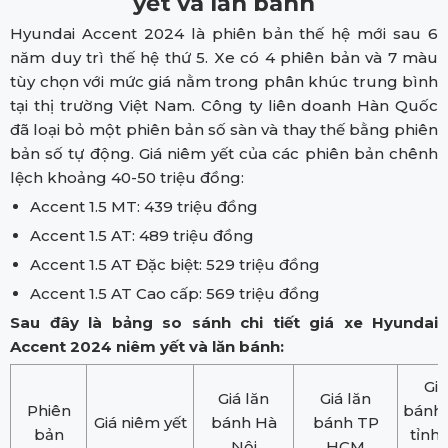
yết và lăn bánh
Hyundai Accent 2024 là phiên bản thế hệ mới sau 6
năm duy trì thế hệ thứ 5. Xe có 4 phiên bản và 7 màu
tùy chọn với mức giá nằm trong phân khúc trung bình
tại thị trường Việt Nam. Công ty liên doanh Hàn Quốc
đã loại bỏ một phiên bản số sàn và thay thế bằng phiên
bản số tự động. Giá niêm yết của các phiên bản chênh
lệch khoảng 40-50 triệu đồng:
Accent 1.5 MT: 439 triệu đồng
Accent 1.5 AT: 489 triệu đồng
Accent 1.5 AT Đặc biệt: 529 triệu đồng
Accent 1.5 AT Cao cấp: 569 triệu đồng
Sau đây là bảng so sánh chi tiết giá xe Hyundai
Accent 2024 niêm yết và lăn bánh:
Giá
Giá lăn
Giá lăn
Phiên
bánh 
Giá niêm yết
bánh Hà
bánh TP
bản
tỉnh
Nội
HCM