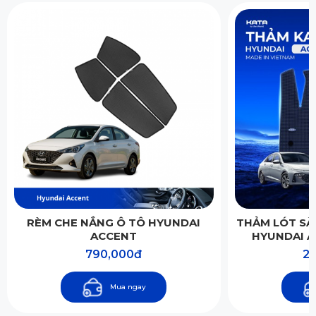
RÈM CHE NẮNG Ô TÔ HYUNDAI
THẢM LÓT SÀ
ACCENT
HYUNDAI A
790,000đ
2,
Mua ngay