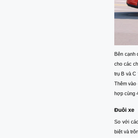
Bên cạnh đ
cho các ch
trụ B và C
Thêm vào đ
hợp cùng 
Đuôi xe
So với các
biệt và tr