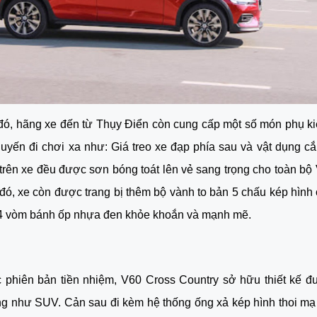
ó, hãng xe đến từ Thụy Điển còn cung cấp một số món phụ ki
uyến đi chơi xa như: Giá treo xe đạp phía sau và vật dụng cắm
 trên xe đều được sơn bóng toát lên vẻ sang trọng cho toàn bộ 
ó, xe còn được trang bị thêm bộ vành to bản 5 chấu kép hình c
4 vòm bánh ốp nhựa đen khỏe khoắn và mạnh mẽ. 
 phiên bản tiền nhiệm, V60 Cross Country sở hữu thiết kế đu
ông như SUV. Cản sau đi kèm hệ thống ống xả kép hình thoi mạ