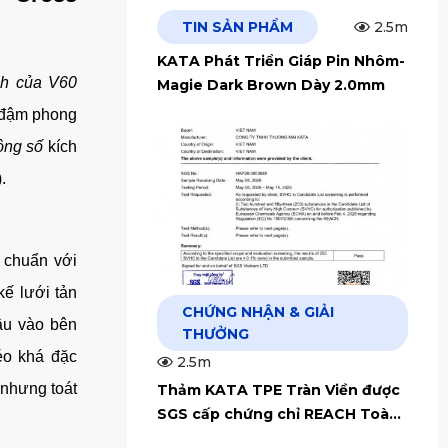
TIN SẢN PHẨM
2.5m
KATA Phát Triển Giáp Pin Nhôm-
nh của V60 
Magie Dark Brown Dày 2.0mm
 đậm phong 
ông số
 kích 
.
chuẩn với 
ế lưới tản 
CHỨNG NHẬN & GIẢI
u vào bên 
THƯỞNG
o khá đặc 
2.5m
 nhưng toát 
Thảm KATA TPE Tràn Viền được
SGS cấp chứng chỉ REACH Toàn
Cầu