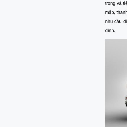
trọng và t
mập, thanh
nhu cầu di
đình.