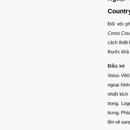
Countr
Đối với p
Cross Cou
cách thiết
thước khá 
Đầu xe
Volvo V60
ngoại hình
nhiệt kíc
trong. Lo
trưng. 
Phía
lên vẻ san