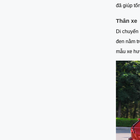
đã giúp tổ
Thân xe
Di chuyển 
đen nằm tr
mẫu xe hướ