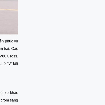
ện phục vụ 
 trại. Các 
V60 Cross. 
hữ “V” kết 
ôi xe khác 
 crom sang 