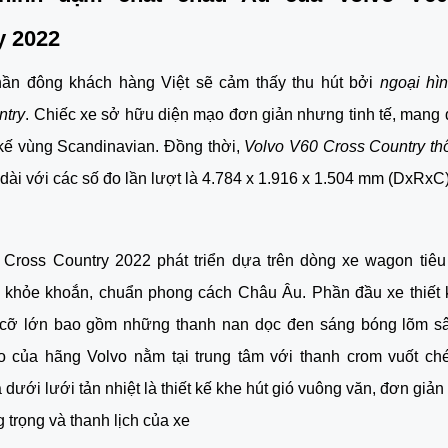
y 2022
hần đông khách hàng Việt sẽ cảm thấy thu hút bởi 
ngoại hì
ntry
. Chiếc xe sở hữu diện mạo đơn giản nhưng tinh tế, mang
 kế vùng Scandinavian. Đồng thời, 
Volvo V60 Cross Country th
dài với các số đo lần lượt là 4.784 x 1.916 x 1.504 mm (DxRxC)
 Cross Country 2022 phát triển dựa trên dòng xe wagon tiêu 
 khỏe khoắn, chuẩn phong cách Châu Âu. Phần đầu xe thiết k
h cỡ lớn bao gồm những thanh nan dọc đen sáng bóng lõm sâ
go của hãng Volvo nằm tại trung tâm với thanh crom vuốt ché
 dưới lưới tản nhiệt là thiết kế khe hút gió vuông văn, đơn giản
g trọng và thanh lịch của xe