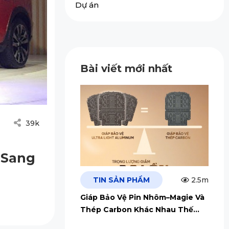
Dự án
Bài viết mới nhất
39k
 Sang
TIN SẢN PHẨM
2.5m
Giáp Bảo Vệ Pin Nhôm–Magie Và
Thép Carbon Khác Nhau Thế
Nào?