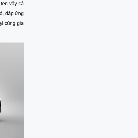
ten vây cá 
ó, đáp ứng 
i cùng gia 