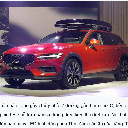
 phần nắp capo gây chú ý nhờ 2 đường gân hình chữ C, bên dư
mù LED hỗ trợ quan sát trong điều kiện thời tiết xấu. Nổi bật 
đèn ban ngày LED hình dáng búa Thor đậm dấu ấn của hãng. 
T