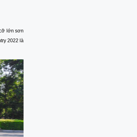
cỡ lớn sơn 
ry 2022 là 