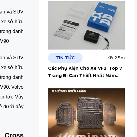
dan và SUV 
 xe sở hữu 
trong danh 
 V90
TIN TỨC
2.5m
dan và SUV 
 xe sở hữu 
Các Phụ Kiện Cho Xe VF2: Top 7
Trang Bị Cần Thiết Nhất Năm
trong danh 
2026
V90. Volvo 
n tới. Vậy 
ẻ dưới đây 
 Cross 