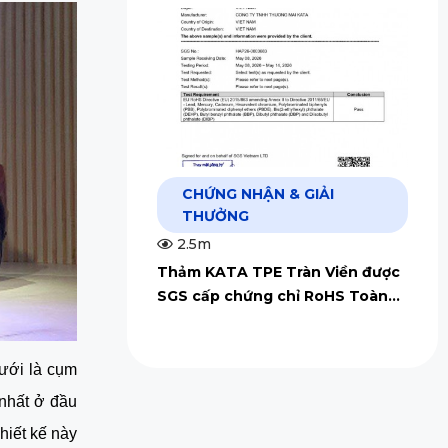
CHỨNG NHẬN & GIẢI
THƯỞNG
2.5m
Thảm KATA TPE Tràn Viền được
SGS cấp chứng chỉ RoHS Toàn
Cầu
ới là cụm 
nhất ở đầu 
hiết kế này 