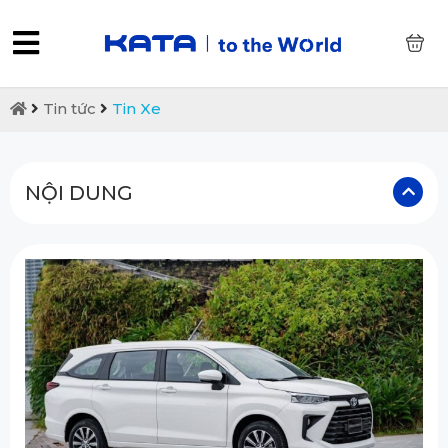
0
Tin tức
Tin Xe
NỘI DUNG