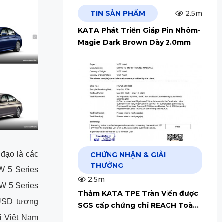
TIN SẢN PHẨM
2.5m
KATA Phát Triển Giáp Pin Nhôm-
Magie Dark Brown Dày 2.0mm
đạo là các
CHỨNG NHẬN & GIẢI
THƯỞNG
MW 5 Series
2.5m
MW 5 Series
Thảm KATA TPE Tràn Viền được
 USD tương
SGS cấp chứng chỉ REACH Toàn
Cầu
i Việt Nam