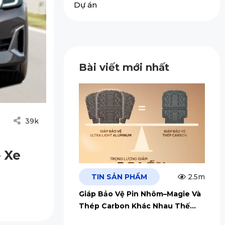
Dự án
Bài viết mới nhất
39k
 Xe
TIN SẢN PHẨM
2.5m
Giáp Bảo Vệ Pin Nhôm–Magie Và
Thép Carbon Khác Nhau Thế
Nào?