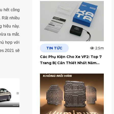
ầu hết công
. Rất nhiều
g hiệu này.
vừa ra mắt.
hù hợp với
TIN TỨC
2.5m
ies 2021 sẽ
Các Phụ Kiện Cho Xe VF2: Top 7
Trang Bị Cần Thiết Nhất Năm
2026