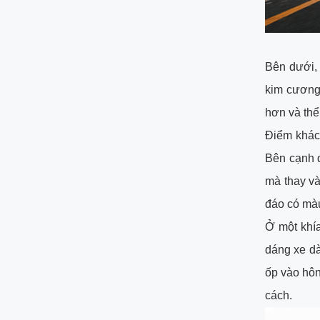
Bên dưới, 
kim cương
hơn và thể
Điểm khác 
Bên cạnh 
mà thay v
đáo có mà
Ở một khí
dáng xe d
ốp vào hôn
cách.