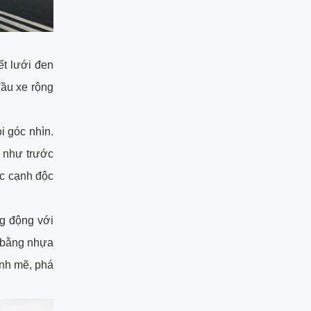
ết lưới đen
ầu xe rộng
i góc nhìn.
 như trước
c cạnh độc
g động với
 bằng nhựa
ạnh mẽ, phá