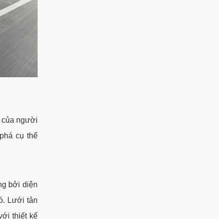
h của người
phá cụ thể
g bởi diện
ó. Lưới tản
ới thiết kế