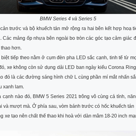
BMW Series 4 và Series 5
cản trước và bộ khuếch tán mở rộng ra hai bên kết hợp hoạ ti
. Các mảng ốp nhựa bên ngoài bo tròn các góc tạo cảm giác đ
 thao hơn.
biệt tiếp theo nằm ở cụm đèn pha LED sắc cạnh, tinh tế từ mọ
đó, xe không còn sử dụng dải LED ban ngày kiểu Corona Ring
ào đó là các đường sáng hình chữ L cùng phần mí mắt nhấn sắ
u xanh lam.
a cạnh nào đó, BMW 5 Series 2021 trông vô cùng cá tính, năn
ài và mượt mà. Ở phía sau, vòm bánh trước có hốc khuếch tán
g xe tạo nên chất thể thao khi hoà với dàn mâm 18-20 inch m