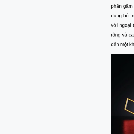
phần gầm 
dụng bộ m
với ngoại 
rộng và ca
đến một kh