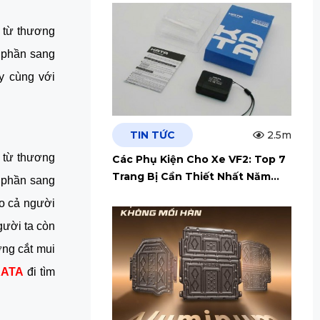
 từ thương 
phần sang 
y cùng với 
TIN TỨC
2.5m
 từ thương 
Các Phụ Kiện Cho Xe VF2: Top 7
Trang Bị Cần Thiết Nhất Năm
phần sang 
2026
o cả người 
ười ta còn 
ng cắt mui 
KATA
 đi tìm 