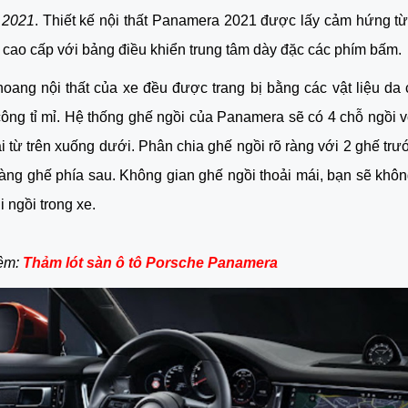
 2021
. Thiết kế nội thất Panamera 2021 được lấy cảm hứng từ
u cao cấp với bảng điều khiển trung tâm dày đặc các phím bấm. 
oang nội thất của xe đều được trang bị bằng các vật liệu da 
ông tỉ mỉ. Hệ thống ghế ngồi của Panamera sẽ có 4 chỗ ngồi vớ
i từ trên xuống dưới. Phân chia ghế ngồi rõ ràng với 2 ghế trướ
àng ghế phía sau. Không gian ghế ngồi thoải mái, bạn sẽ khôn
i ngồi trong xe. 
êm: 
Thảm lót sàn ô tô Porsche Panamera