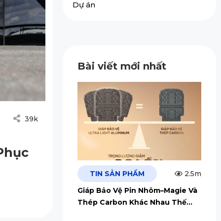
Dự án
Bài viết mới nhất
39k
Phục
TIN SẢN PHẨM
2.5m
Giáp Bảo Vệ Pin Nhôm–Magie Và
Thép Carbon Khác Nhau Thế
Nào?