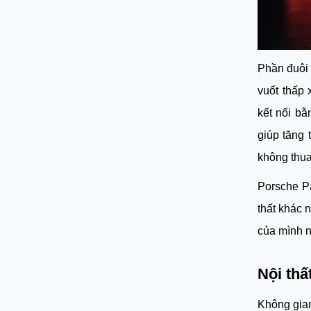
Phần đuôi 
vuốt thấp
kết nối bằ
giúp tăng 
không thua
Porsche P
thất khác 
của mình n
Nội th
Không gian