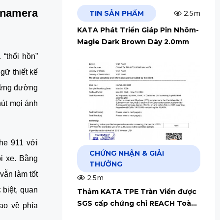
namera 
TIN SẢN PHẨM
2.5m
KATA Phát Triển Giáp Pin Nhôm-
Magie Dark Brown Dày 2.0mm
thổi hồn” 
ữ thiết kế 
ững đường 
út mọi ánh 
he 911 với 
CHỨNG NHẬN & GIẢI
 xe. Bằng 
THƯỞNG
ẫn làm tốt 
2.5m
biệt, quan 
Thảm KATA TPE Tràn Viền được
SGS cấp chứng chỉ REACH Toàn
o về phía 
Cầu