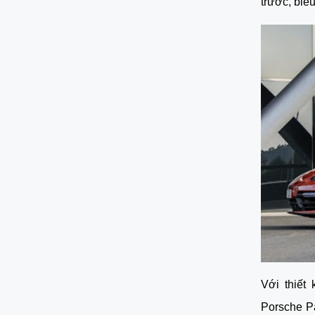
trước, biể
Với thiết
Porsche Pa