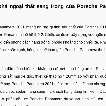
há ngoại thất sang trọng của Porsche Pa
anamera 2021 mang những gì tinh túy nhất của Porsche 911 “
 xe Panamera thế hệ thứ 2. Chiếc xe được xây dựng với ngôn ng
ng đến phong cách năng động, phóng khoáng cho chiếc xe. Nh
ân xe sắc cạnh, hông xe thể thao giúp Porsche Panamera thu h
hần đầu của chiếc xe khắc họa rõ nét hình bóng xe xe Porsc
ng sắt mũi xe dốc, thiết kế thấp hơn 20mm so với phần đuôi
 kế này, Porsche Panamera 2021 giữ được chất thể thao nhưng v
ủa chiếc sedan hạng sang mà khách hàng đang tìm kiếm. Đặc 
n ở phần đầu xe Porsche Panamera được tạo hình mũi tên la