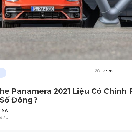
2.5m
he Panamera 2021 Liệu Có Chinh 
 Số Đông?
INA
1970