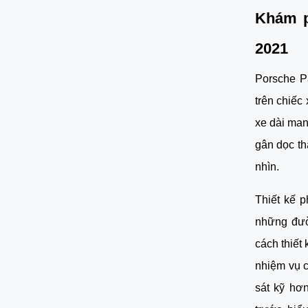
Khám p
2021
Porsche P
trên chiếc
xe dài ma
gân dọc th
nhìn. 
Thiết kế p
những đườ
cách thiết
nhiệm vụ c
sát kỹ hơ