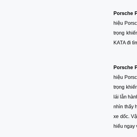
Porsche 
hiệu Porsc
trọng khiế
KATA đi tì
Porsche 
hiệu Pors
trọng khiế
lái lẫn hà
nhìn thấy 
xe dốc. Vậ
hiểu ngay 