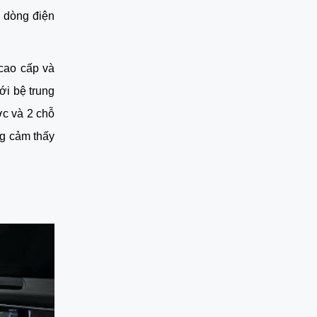
 dòng điện 
cao cấp và 
i bệ trung 
c và 2 chỗ 
g cảm thấy 