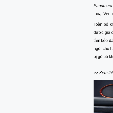
Panamera
thoại Vert
Toàn bộ kh
được gia c
tâm kéo dà
ngồi cho h
bị gò bó kh
>> Xem th