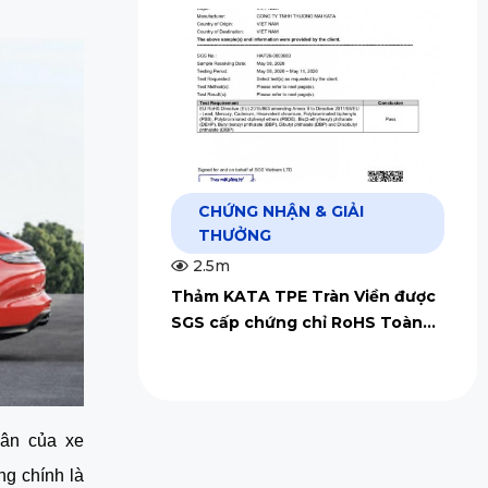
CHỨNG NHẬN & GIẢI
THƯỞNG
2.5m
Thảm KATA TPE Tràn Viền được
SGS cấp chứng chỉ RoHS Toàn
Cầu
ân của xe 
g chính là 