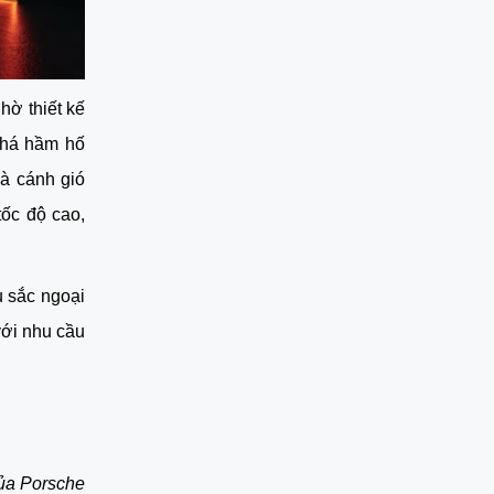
ờ thiết kế 
há hầm hố 
à cánh gió 
ốc độ cao, 
sắc ngoại 
ới nhu cầu 
của Porsche 