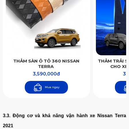
THẢM SÀN Ô TÔ 360 NISSAN
THẢM TRẢI S
TERRA
CHO XE
3,590,000đ
3,
Mua ngay
3.3. Động cơ và khả năng vận hành xe Nissan Terra 
2021