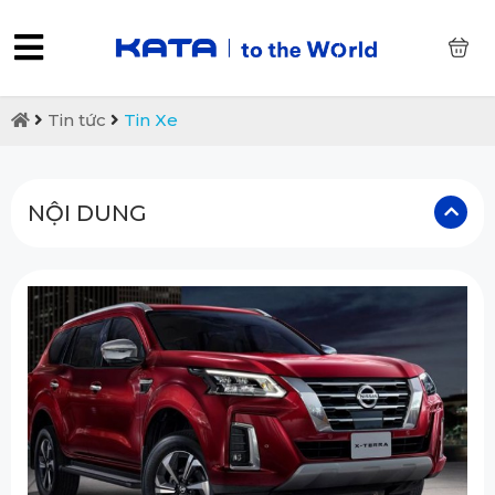
0
Tin tức
Tin Xe
NỘI DUNG