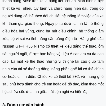
thanh dạng Bose trên xe là dạng tiêu chuẩn. Màn hình được
thiết kế với nhiều tùy biến và chức năng hiện đại, trong đó
người dùng có thể theo dõi chi tiết hệ thống làm việc của xe
khi tham gia giao thông. Ngay phía dưới chính là hệ thống
điều hòa hai vùng, cùng ba nút điều chỉnh: hệ thống giảm
xóc, bộ vi sai và tính năng cân bằng điện tử. Hàng ghế của
Nissan GT-R R35 Nismo
có thiết kế kiểu dáng thể thao, ôm
sát người ngồi, được bọc bằng vật liệu Alcantara và da cao
cấp. Là một xe thể thao nhưng vị trí ghế lái cao giúp tầm
nhìn của tài xế thoáng đãng, riêng phần ghế lái có thể chỉnh
cơ hoặc chỉnh điện. Chiếc xe có thiết kế 2+2, với hàng ghế
sau phù hợp dành cho trẻ em hoặc để đồ đạc, kèm theo một
hộc chứa cốc ở chính giữa, rất tiện nghi và hiện đại.
3. Động cơ vận hành