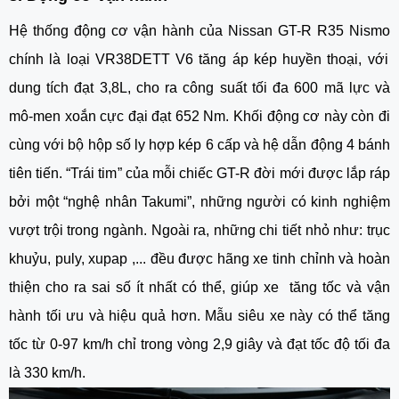
Hệ thống động cơ vận hành của
Nissan GT-R R35 Nismo
chính là loại VR38DETT V6 tăng áp kép huyền thoại, với
dung tích đạt 3,8L, cho ra công suất tối đa 600 mã lực và
mô-men xoắn cực đại đạt 652 Nm. Khối động cơ này còn đi
cùng với bộ hộp số ly hợp kép 6 cấp và hệ dẫn động 4 bánh
tiên tiến. “Trái tim” của mỗi chiếc GT-R đời mới được lắp ráp
bởi một “nghệ nhân Takumi”, những người có kinh nghiệm
vượt trội trong ngành. Ngoài ra, những chi tiết nhỏ như: trục
khuỷu, puly, xupap ,... đều được hãng xe tinh chỉnh và hoàn
thiện cho ra sai số ít nhất có thể, giúp xe tăng tốc và vận
hành tối ưu và hiệu quả hơn. Mẫu siêu xe này có thể tăng
tốc từ 0-97 km/h chỉ trong vòng 2,9 giây và đạt tốc độ tối đa
là 330 km/h.