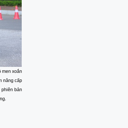
mô men xoắn
m nâng cấp
3 phiên bản
ng.