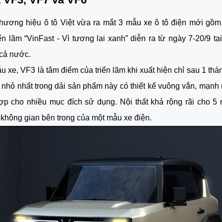
thương hiệu ô tô Việt vừa ra mắt 3 mẫu xe ô tô điện mới gồ
iển lãm “VinFast - Vì tương lai xanh” diễn ra từ ngày 7-20/9 tại
 cả nước.
u xe, VF3 là tâm điểm của triển lãm khi xuất hiện chỉ sau 1 thá
nhỏ nhất trong dải sản phẩm này có thiết kế vuông vắn, mạnh
ợp cho nhiều mục đích sử dụng. Nội thất khá rộng rãi cho 5
 không gian bên trong của một mẫu xe điện.