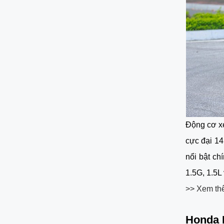
Động cơ xe
cực đại 1
nổi bật ch
1.5G, 1.5L
>> Xem th
Honda 