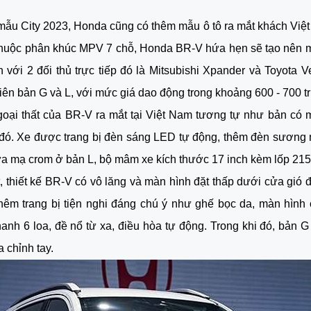
ẫu City 2023, Honda cũng có thêm mẫu ô tô ra mắt khách Việt
Thuộc phân khúc MPV 7 chỗ, Honda BR-V hứa hẹn sẽ tạo nên m
n với 2 đối thủ trực tiếp đó là Mitsubishi Xpander và Toyota V
iên bản G và L, với mức giá dao động trong khoảng 600 - 700 tr
goại thất của BR-V ra mắt tại Việt Nam tương tự như bản có m
 đó. Xe được trang bị đèn sáng LED tự động, thêm đèn sương
a mạ crom ở bản L, bộ mâm xe kích thước 17 inch kèm lốp 21
t, thiết kế BR-V có vô lăng và màn hình đặt thấp dưới cửa gió 
thêm trang bị tiện nghi đáng chú ý như ghế bọc da, màn hình
hanh 6 loa, đề nổ từ xa, điều hòa tự động. Trong khi đó, bản G
a chỉnh tay.