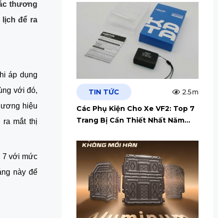
các thương
lịch để ra
khi áp dụng
ùng với đó,
TIN TỨC
2.5m
thương hiệu
Các Phụ Kiện Cho Xe VF2: Top 7
Trang Bị Cần Thiết Nhất Năm
ra mắt thị
2026
g 7 với mức
háng này để