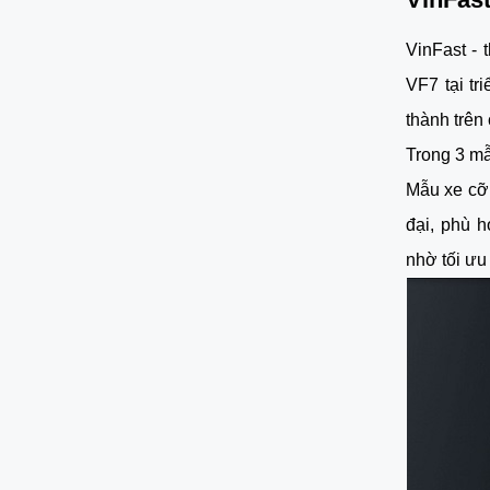
VinFast - 
VF7 tại tr
thành trên
Trong 3 mẫ
Mẫu xe cỡ 
đại, phù h
nhờ tối ưu