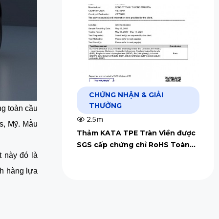
CHỨNG NHẬN & GIẢI
THƯỞNG
ng toàn cầu
2.5m
as, Mỹ. Mẫu
Thảm KATA TPE Tràn Viền được
SGS cấp chứng chỉ RoHS Toàn
t này đó là
Cầu
ch hàng lựa