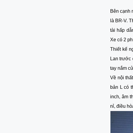
Bên cạnh m
là BR-V. 
tài hấp dẫ
Xe có 2 ph
Thiết kế n
Lan trước
tay nắm cử
Về nội thấ
bản L có 
inch, âm t
nỉ, điều hò