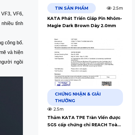
TIN SẢN PHẨM
2.5m
m VF3, VF6,
KATA Phát Triển Giáp Pin Nhôm-
 nhiều tỉnh
Magie Dark Brown Dày 2.0mm
ng công bố.
 mẽ và hiện
 người ngồi
CHỨNG NHẬN & GIẢI
THƯỞNG
2.5m
Thảm KATA TPE Tràn Viền được
SGS cấp chứng chỉ REACH Toàn
Cầu