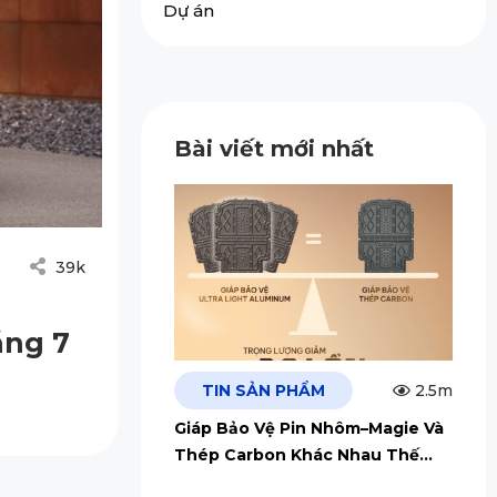
Dự án
Bài viết mới nhất
39k
áng 7
TIN SẢN PHẨM
2.5m
Giáp Bảo Vệ Pin Nhôm–Magie Và
Thép Carbon Khác Nhau Thế
Nào?