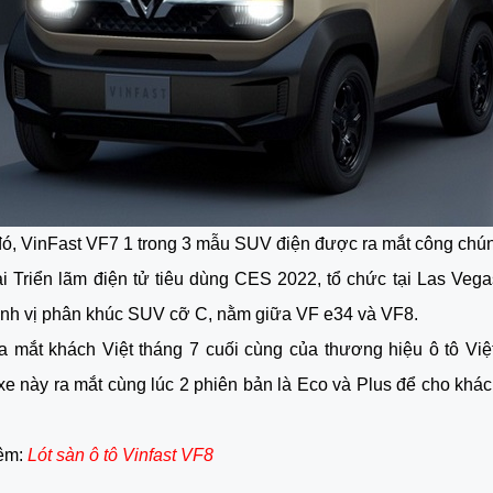
đó, VinFast VF7 1 trong 3 mẫu SUV điện được ra mắt công chú
ại Triển lãm điện tử tiêu dùng CES 2022, tổ chức tại Las Veg
ịnh vị phân khúc SUV cỡ C, nằm giữa VF e34 và VF8.
a mắt khách Việt tháng 7 cuối cùng của thương hiệu ô tô Việ
e này ra mắt cùng lúc 2 phiên bản là Eco và Plus để cho khá
êm:
Lót sàn ô tô Vinfast VF8