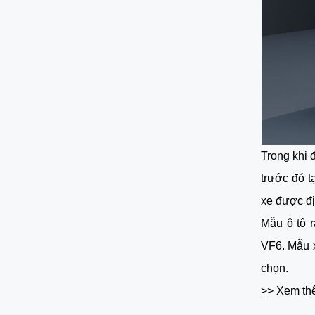
Trong khi 
trước đó t
xe được đ
Mẫu ô tô r
VF6. Mẫu x
chọn.
>> Xem th