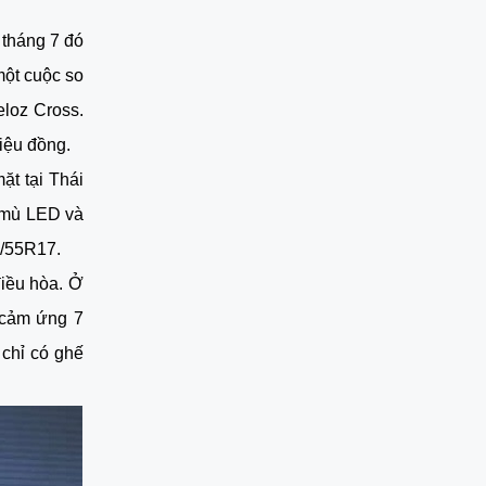
 tháng 7 đó
ột cuộc so
eloz Cross.
iệu đồng.
ặt tại Thái
 mù LED và
5/55R17.
điều hòa. Ở
 cảm ứng 7
 chỉ có ghế