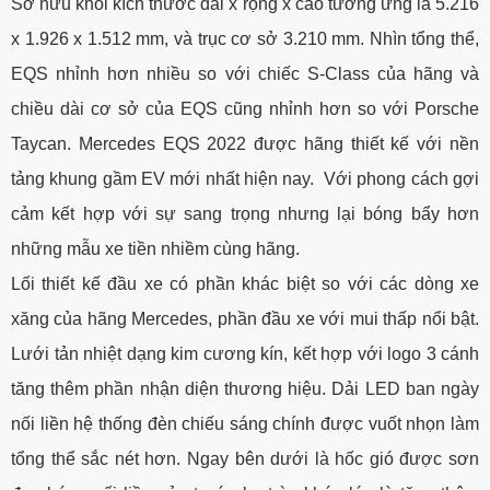
Sở hữu khối kích thước dài x rộng x cao tương ứng là 5.216
x 1.926 x 1.512 mm, và trục cơ sở 3.210 mm. Nhìn tổng thể,
EQS nhỉnh hơn nhiều so với chiếc S-Class của hãng và
chiều dài cơ sở của EQS cũng nhỉnh hơn so với Porsche
Taycan. Mercedes EQS 2022 được hãng thiết kế với nền
tảng khung gầm EV mới nhất hiện nay. Với phong cách gợi
cảm kết hợp với sự sang trọng nhưng lại bóng bẩy hơn
những mẫu xe tiền nhiềm cùng hãng.
Lối thiết kế đầu xe có phần khác biệt so với các dòng xe
xăng của hãng Mercedes, phần đầu xe với mui thấp nổi bật.
Lưới tản nhiệt dạng kim cương kín, kết hợp với logo 3 cánh
tăng thêm phần nhận diện thương hiệu. Dải LED ban ngày
nối liền hệ thống đèn chiếu sáng chính được vuốt nhọn làm
tổng thể sắc nét hơn. Ngay bên dưới là hốc gió được sơn