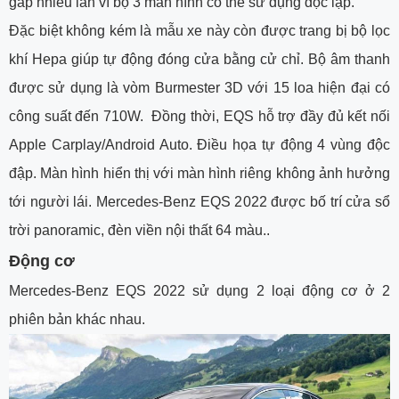
gấp nhiều lần vì bộ 3 màn hình có thể sử dụng độc lập.
Đặc biệt không kém là mẫu xe này còn được trang bị bộ lọc
khí Hepa giúp tự động đóng cửa bằng cử chỉ. Bộ âm thanh
được sử dụng là vòm Burmester 3D với 15 loa hiện đại có
công suất đến 710W. Đồng thời, EQS hỗ trợ đầy đủ kết nối
Apple Carplay/Android Auto. Điều họa tự động 4 vùng độc
đập. Màn hình hiển thị với màn hình riêng không ảnh hưởng
tới người lái. Mercedes-Benz EQS 2022 được bố trí cửa sổ
trời panoramic, đèn viền nội thất 64 màu..
Động cơ
Mercedes-Benz EQS 2022 sử dụng 2 loại động cơ ở 2
phiên bản khác nhau.