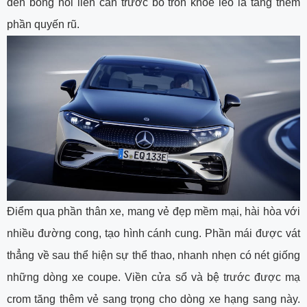
đen bóng nối liền cản trước bo tròn khóe léo là tăng thêm
phần quyến rũ.
Điểm qua phần thân xe, mang vẻ đẹp mềm mại, hài hòa với
nhiều đường cong, tạo hình cánh cung. Phần mái được vát
thẳng về sau thể hiện sự thể thao, nhanh nhẹn có nét giống
những dòng xe coupe. Viền cửa sổ và bệ trước được mạ
crom tăng thêm vẻ sang trọng cho dòng xe hạng sang này.