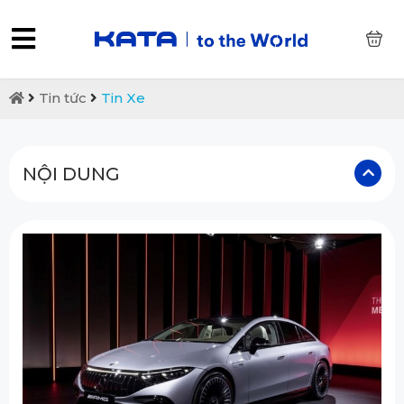
0
Tin tức
Tin Xe
NỘI DUNG