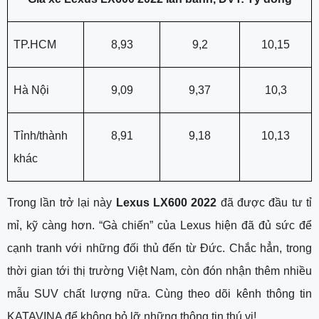
TP.HCM
8,93
9,2
10,15
Hà Nội
9,09
9,37
10,3
Tỉnh/thành 
8,91
9,18
10,13
khác
Trong lần trở lại này 
Lexus LX600 2022
 đã được đầu tư tỉ 
mỉ, kỹ càng hơn. “Gà chiến” của Lexus hiện đã đủ sức để 
cạnh tranh với những đối thủ đến từ Đức. Chắc hẳn, trong 
thời gian tới thị trường Việt Nam, còn đón nhận thêm nhiều 
mẫu SUV chất lượng nữa. Cùng theo dõi kênh thông tin 
KATAVINA để không bỏ lỡ những thông tin thú vị!