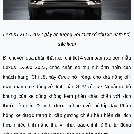
Lexus LX600 2022 gây ấn tượng với thiết kế đầu xe hầm hố, 
sắc lạnh
Đi chuyển qua phần thân xe, chi tiết 4 vòm bánh xe trên mẫu 
Lexus LX600 2022, chắc chắn sẽ thu hút ánh nhìn của 
khách hàng. Chi tiết này được nới rộng, cho khả năng off-
road mạnh mẽ đúng với tinh thần SUV của xe. Ngoài ra, bộ 
khung của xe cũng không kém phần chắc chắn với kích 
thước lên đến 22 inch, được kết hợp với bộ lốp dày. Phần 
hông xe được trang bị cặp gương chiếu hậu hiện đại tích 
hợp nhiều tính năng thú vị như: gập-chỉnh điện, tự động 