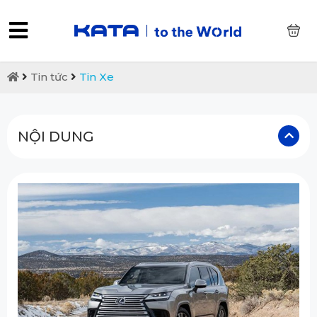
0
Tin tức
Tin Xe
NỘI DUNG