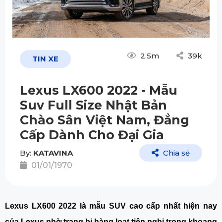
2.5m
39k
TIN XE
Lexus LX600 2022 - Mẫu
Suv Full Size Nhật Bản
Chào Sân Việt Nam, Đẳng
Cấp Dành Cho Đại Gia
By:
KATAVINA
Chia sẻ
01/01/1970
Lexus LX600 2022 là mẫu SUV cao cấp nhất hiện nay 
của Lexus nhờ trang bị hàng loạt tiện nghi trong khoang 