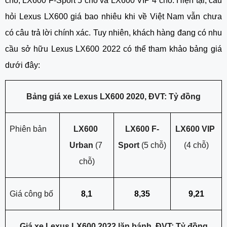
chỗ, LX600 F-Sport 5 chỗ và LX600 VIP 4 chỗ. Hiện tại, câu 
hỏi Lexus LX600 giá bao nhiêu khi về Việt Nam vẫn chưa 
có câu trả lời chính xác. Tuy nhiên, khách hàng đang có nhu 
cầu sở hữu Lexus LX600 2022 có thể tham khảo bảng giá 
dưới đây: 
Bảng giá xe Lexus LX600 2020, ĐVT: Tỷ đồng
Phiên bản
LX600 
LX600 F-
LX600 VIP 
Urban 
(7 
Sport 
(5 chỗ)
(4 chỗ)
chỗ)
Giá công bố
8,1
8,35
9,21
Giá xe Lexus LX600 2022 lăn bánh, ĐVT: Tỷ đồng