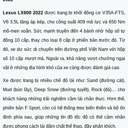
Lexus LX600 2022
 được trang bị khối động cơ V35A-FTS, 
V6 3.5L tăng áp kép, cho công suất 409 mã lực và 650 Nm 
mô-men xoắn. Sức mạnh truyền đến 4 bánh nhờ hộp số tự 
động 10 cấp, thay cho loại 8 cấp ở phiên bản trước đó. Từ 
đó, xe dư sức di chuyển trên đường phố Việt Nam với hộp 
số 10 cấp mượt mà. Ngoài ra, khả năng vượt chướng ngại 
vật ở những địa hình khó của xe cũng được đánh giá cao. 
Xe được trang bị nhiều chế độ lái như: Sand (đường cát), 
Mud (bùn lầy), Deep Snow (đường tuyết), Rock (đá)… cho 
khách hàng những trải nghiệm cầm lái chân thực. Hơn thế, 
phiên bản F Sport, còn có hệ thống treo biến thiên và bộ ổn 
định phía sau, giúp những tín đồ tốc độ có thể cảm nhận 
được phong cách lái đậm chất thể thao, đầy phấn khích.