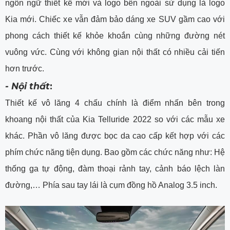
ngôn ngữ thiết kế mới và logo bên ngoài sử dụng là logo
Kia mới. Chiếc xe vẫn đảm bảo dáng xe SUV gầm cao với
phong cách thiết kế khỏe khoắn cùng những đường nét
vuông vức. Cùng với không gian nội thất có nhiều cải tiến
hơn trước.
- Nội thất
:
Thiết kế vô lăng 4 chấu chính là điểm nhấn bên trong
khoang nội thất của Kia Telluride 2022 so với các mẫu xe
khác. Phần vô lăng được bọc da cao cấp kết hợp với các
phím chức năng tiện dụng. Bao gồm các chức năng như: Hệ
thống ga tự động, đàm thoại rảnh tay, cảnh báo lệch làn
đường,… Phía sau tay lái là cụm đồng hồ Analog 3.5 inch.