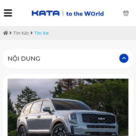
0
Tin tức
Tin Xe
NỘI DUNG