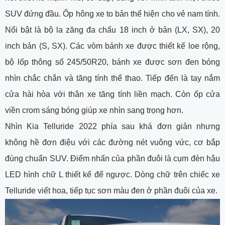
SUV đứng đầu. Ốp hông xe to bản thể hiện cho vẻ nam tính.
Nổi bật là bộ la zăng đa chấu 18 inch ở bản (LX, SX), 20
inch bản (S, SX). Các vòm bánh xe được thiết kế loe rộng,
bộ lốp thông số 245/50R20, bánh xe được sơn đen bóng
nhìn chắc chắn và tăng tính thể thao. Tiếp đến là tay nắm
cửa hài hòa với thân xe tăng tính liền mạch. Còn ốp cửa
viền crom sáng bóng giúp xe nhìn sang trọng hơn.
Nhìn Kia Telluride 2022 phía sau khá đơn giản nhưng
không hề đơn điệu với các đường nét vuông vức, cơ bắp
đúng chuẩn SUV. Điểm nhấn của phần đuôi là cụm đèn hậu
LED hình chữ L thiết kế để ngược. Dòng chữ trên chiếc xe
Telluride viết hoa, tiếp tục sơn màu đen ở phần đuôi của xe.