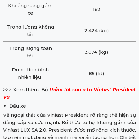
Khoảng sáng gầm
183
xe
Trọng lượng không
2.424 (kg)
tải
Trọng lượng toàn
3.074 (kg)
tải
Dung tích bình
85 (lít)
nhiên liệu
>>> Xem thêm: Bộ
thảm lót sàn ô tô Vinfast President
V8
Đầu xe
Về ngoại thất của Vinfast President rõ ràng thể hiện sự
đẳng cấp và sức mạnh. Kế thừa từ hệ khung gầm của
Vinfast LUX SA 2.0, President được mở rộng kích thước,
tạo nên một dáng vẻ mạnh mẽ và ấn tượng hơn. Chi tiết