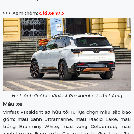
>>> Xem thêm:
Giá xe VF5
Hình ảnh đuôi xe Vinfast President cực ấn tượng
Màu xe
Vinfast President sở hữu tới 18 lựa chọn màu sắc bao
gồm: màu xanh Ultramarine, màu Placid Lake, màu
trắng Brahminy White, màu vàng Goldenrod, màu
xanh Luxury Blue, màu Caramel, màu đen bóng Jet