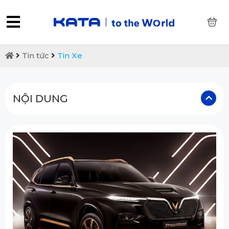
0
Tin tức
Tin Xe
NỘI DUNG