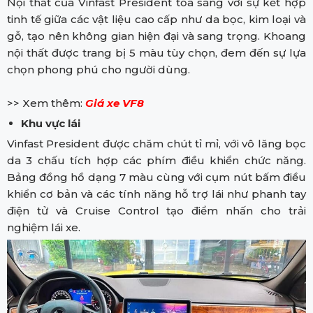
Nội thất của Vinfast President tỏa sáng với sự kết hợp
tinh tế giữa các vật liệu cao cấp như da bọc, kim loại và
gỗ, tạo nên không gian hiện đại và sang trọng. Khoang
nội thất được trang bị 5 màu tùy chọn, đem đến sự lựa
chọn phong phú cho người dùng.
>> Xem thêm:
Giá xe VF8
Khu vực lái
Vinfast President được chăm chút tỉ mỉ, với vô lăng bọc
da 3 chấu tích hợp các phím điều khiển chức năng.
Bảng đồng hồ dạng 7 màu cùng với cụm nút bấm điều
khiển cơ bản và các tính năng hỗ trợ lái như phanh tay
điện tử và Cruise Control tạo điểm nhấn cho trải
nghiệm lái xe.