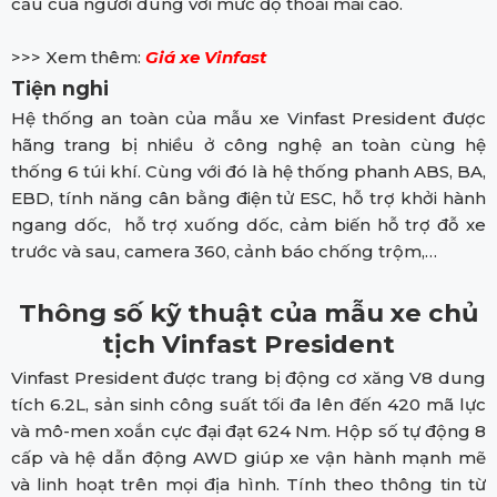
cầu của người dùng với mức độ thoải mái cao.
>>> Xem thêm:
Giá xe Vinfast
Tiện nghi
Hệ thống an toàn của mẫu xe Vinfast President được
hãng trang bị nhiều ở công nghệ an toàn cùng hệ
thống 6 túi khí. Cùng với đó là hệ thống phanh ABS, BA,
EBD, tính năng cân bằng điện tử ESC, hỗ trợ khởi hành
ngang dốc, hỗ trợ xuống dốc, cảm biến hỗ trợ đỗ xe
trước và sau, camera 360, cảnh báo chống trộm,…
Thông số kỹ thuật của mẫu xe chủ
tịch Vinfast President
Vinfast President được trang bị động cơ xăng V8 dung
tích 6.2L, sản sinh công suất tối đa lên đến 420 mã lực
và mô-men xoắn cực đại đạt 624 Nm. Hộp số tự động 8
cấp và hệ dẫn động AWD giúp xe vận hành mạnh mẽ
và linh hoạt trên mọi địa hình. Tính theo thông tin từ