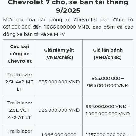
Chevrolet 7 chỗ, xe bán tải tháng
9/2025
Mức giá của các dòng xe Chevrolet dao động từ
651.000.000 đến 1.066.000.000 VNĐ, bao gồm cả các
dòng xe bán tải và xe MPV.
Các loại
Giá niêm yết
Giá lăn bánh
dòng xe
(VNĐ/chiếc)
(VNĐ/chiếc)
Chevrolet
Trailblazer
955.000.000 –
2.5L 4×2 MT
885.000.000 VNĐ
964.000.000 VNĐ
LT
Trailblazer
997.000.000 VNĐ –
2.5L VGT
925.000.000 VNĐ
1.000.000.000 VNĐ
4×2 AT LT
Trailblazer
1.066.000.0000
1.157.000.000.000 –