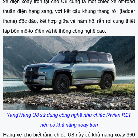
xe điện xoay tròn tại chỗ
U8 cũng là một chiếc xe off-road
thuần điện hạng sang, với kết cấu khung thang rời (ladder
frame) độc đáo, kết hợp giữa vẻ hầm hố, rắn rỏi cùng thiết
lập bốn mô-tơ điện và hệ thống công nghệ cao.
YangWang U8 sử dụng công nghệ như chiếc Rivian R1T
nên có khả năng xoay tròn
Hãng xe cho biết rằng chiếc U8 này có khả năng xoay 360