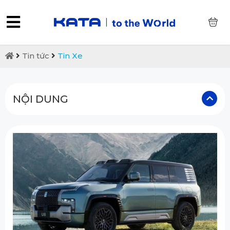
0
Tin tức
Tin Xe
NỘI DUNG