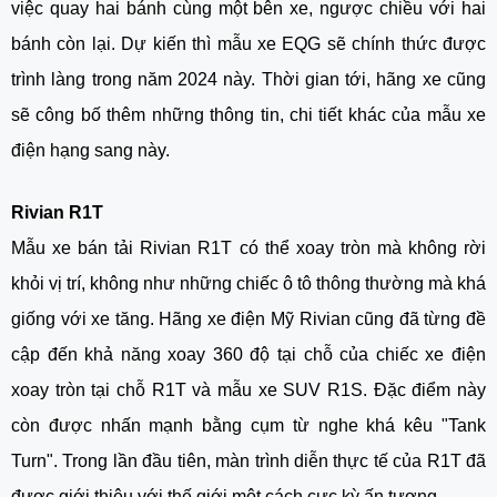
việc quay hai bánh cùng một bên xe, ngược chiều với hai
bánh còn lại. Dự kiến thì mẫu xe EQG sẽ chính thức được
trình làng trong năm 2024 này. Thời gian tới, hãng xe cũng
sẽ công bố thêm những thông tin, chi tiết khác của mẫu xe
điện hạng sang này.
Rivian R1T
Mẫu xe bán tải Rivian R1T có thể xoay tròn mà không rời
khỏi vị trí, không như những chiếc ô tô thông thường mà khá
giống với xe tăng. Hãng xe điện Mỹ Rivian cũng đã từng đề
cập đến khả năng xoay 360 độ tại chỗ của chiếc
xe điện
xoay tròn tại chỗ
R1T và mẫu xe SUV R1S. Đặc điểm này
còn được nhấn mạnh bằng cụm từ nghe khá kêu "Tank
Turn". Trong lần đầu tiên, màn trình diễn thực tế của R1T đã
được giới thiệu với thế giới một cách cực kỳ ấn tượng.