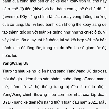
bánh của cùng một bên chiếc
xe điện xoay tròn tại chỗ
này
sẽ ở chế độ tiến (drive) và hai bánh còn lại sẽ ở chế độ lùi
(reverse). Đây cũng chính là cách xoay vòng thông thường
của xe tăng. Bởi vì kiểu bánh xích không thể xoay sang để
tạo thành góc so với thân xe giống như những chiếc ô tô. Vì
vậy khi muốn quay, thì hệ thống lái sẽ kết hợp với một bên
bánh xích để tăng tốc, trong khi đó bên kia sẽ giảm tốc độ
hoặc lùi.
YangWang U8
Thương hiệu xe hơi điện hạng sang YangWang U8 được ra
mắt thế giới, kèm theo sản phẩm thuộc dòng off-road mạnh
mẽ, hầm hố và hệ thống trang bị đến 4 mô-tơ điện.
YangWang chính thương hiệu con mới nhất của tập đoàn
BYD - hãng xe điện lớn hàng thứ 4 toàn cầu năm 2021. Mẫu