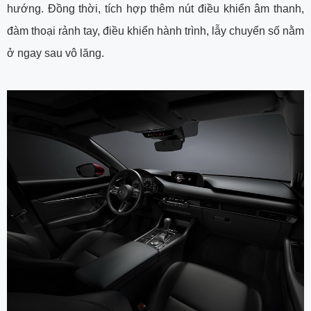
hướng. Đồng thời, tích hợp thêm nút điều khiển âm thanh,
đàm thoại rảnh tay, điều khiển hành trình, lẫy chuyển số nằm
ở ngay sau vô lăng.