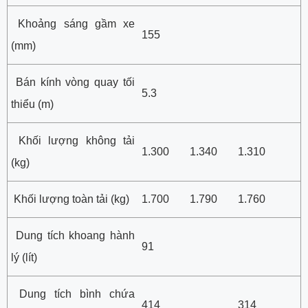
Khoảng sáng gầm xe
155
(mm)
Bán kính vòng quay tối
5.3
thiểu (m)
Khối lượng không tải
1.300
1.340
1.310
(kg)
Khối lượng toàn tải (kg)
1.700
1.790
1.760
Dung tích khoang hành
91
lý (lít)
Dung tích bình chứa
414
314