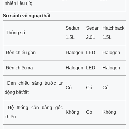
nhiên liệu (lít)
So sánh về ngoại thất
Sedan
Sedan
Hatchback
Thông số
1.5L
2.0L
1.5L
Đèn chiếu gần
Halogen
LED
Halogen
Đèn chiếu xa
Halogen
LED
Halogen
Đèn chiếu sáng trước tự
Có
Có
Có
động bật/tắt
Hệ thống cân bằng góc
Không
Có
Không
chiếu