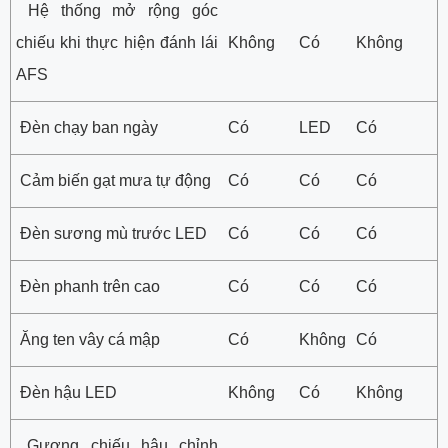
Hệ thống mở rộng góc
chiếu khi thực hiện đánh lái
Không
Có
Không
AFS
Đèn chạy ban ngày
Có
LED
Có
Cảm biến gạt mưa tự động
Có
Có
Có
Đèn sương mù trước LED
Có
Có
Có
Đèn phanh trên cao
Có
Có
Có
Ăng ten vây cá mập
Có
Không
Có
Đèn hậu LED
Không
Có
Không
Gương chiếu hậu chỉnh