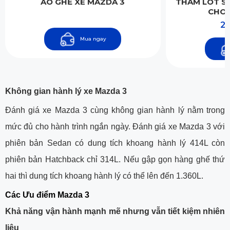
ÁO GHẾ XE MAZDA 3
THẢM LÓT S
CHO 
SEDAN
2,
Mua ngay
Không gian hành lý xe Mazda 3
Đánh giá xe Mazda 3 cùng không gian hành lý nằm trong
mức đủ cho hành trình ngắn ngày. Đánh giá xe Mazda 3 với
phiên bản Sedan có dung tích khoang hành lý 414L còn
phiên bản Hatchback chỉ 314L. Nếu gập gọn hàng ghế thứ
hai thì dung tích khoang hành lý có thể lên đến 1.360L.
Các Ưu điểm Mazda 3
Khả năng vận hành mạnh mẽ nhưng vẫn tiết kiệm nhiên
liệu