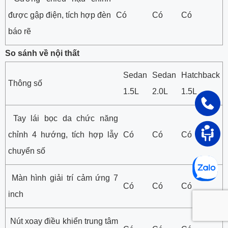
được gập điện, tích hợp đèn
Có
Có
Có
báo rẽ
So sánh về nội thất
Sedan
Sedan
Hatchback
Thông số
1.5L
2.0L
1.5L
Tay lái bọc da chức năng
chỉnh 4 hướng, tích hợp lẫy
Có
Có
Có
chuyển số
Màn hình giải trí cảm ứng 7
Có
Có
Có
inch
Nút xoay điều khiển trung tâm