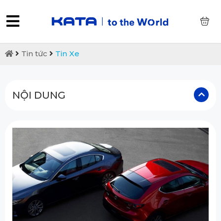
0
Tin tức
Tin Xe
NỘI DUNG