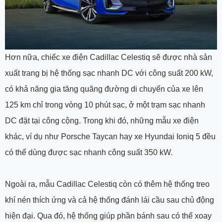
Hơn nữa, chiếc xe điện Cadillac Celestiq sẽ được nhà sản
xuất trang bị hệ thống sạc nhanh DC với công suất 200 kW,
có khả năng gia tăng quãng đường di chuyển của xe lên
125 km chỉ trong vòng 10 phút sạc, ở một trạm sạc nhanh
DC đặt tại công cộng. Trong khi đó, những mẫu xe điện
khác, ví dụ như Porsche Taycan hay xe Hyundai Ioniq 5 đều
có thể dùng được sạc nhanh công suất 350 kW.
Ngoài ra, mẫu Cadillac Celestiq còn có thêm hệ thống treo
khí nén thích ứng và cả hệ thống đánh lái cầu sau chủ động
hiện đại. Qua đó, hệ thống giúp phần bánh sau có thể xoay