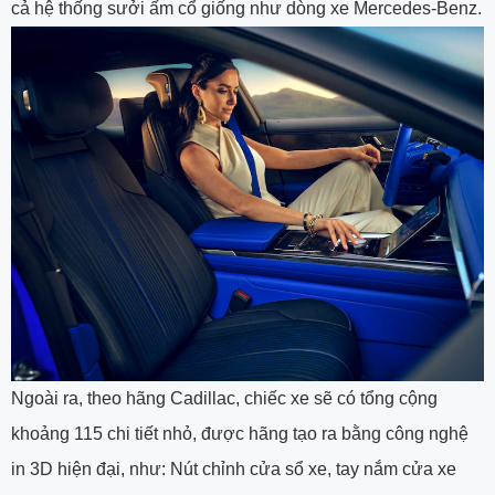
cả hệ thống sưởi ấm cổ giống như dòng xe Mercedes-Benz.
Ngoài ra, theo hãng Cadillac, chiếc xe sẽ có tổng cộng
khoảng 115 chi tiết nhỏ, được hãng tạo ra bằng công nghệ
in 3D hiện đại, như: Nút chỉnh cửa sổ xe, tay nắm cửa xe