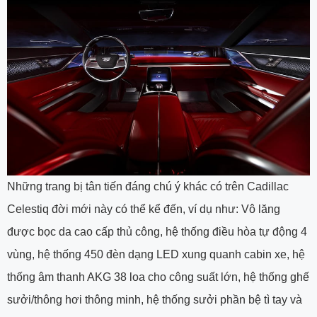
Những trang bị tân tiến đáng chú ý khác có trên Cadillac
Celestiq đời mới này có thể kể đến, ví dụ như: Vô lăng
được bọc da cao cấp thủ công, hệ thống điều hòa tự động 4
vùng, hệ thống 450 đèn dạng LED xung quanh cabin xe, hệ
thống âm thanh AKG 38 loa cho công suất lớn, hệ thống ghế
sưởi/thông hơi thông minh, hệ thống sưởi phần bệ tì tay và