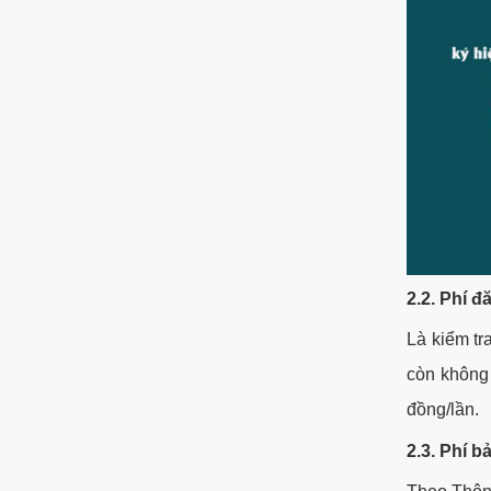
2.2. Phí đ
Là kiểm tr
còn không 
đồng/lần.
2.3. Phí b