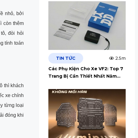
ề nhỏ, bởi
hì còn thêm
ô, đòi hỏi
g tính toán
TIN TỨC
2.5m
Các Phụ Kiện Cho Xe VF2: Top 7
Trang Bị Cần Thiết Nhất Năm
2026
ô thì khách
ếc xe chính
ùy từng loại
ải đóng khi