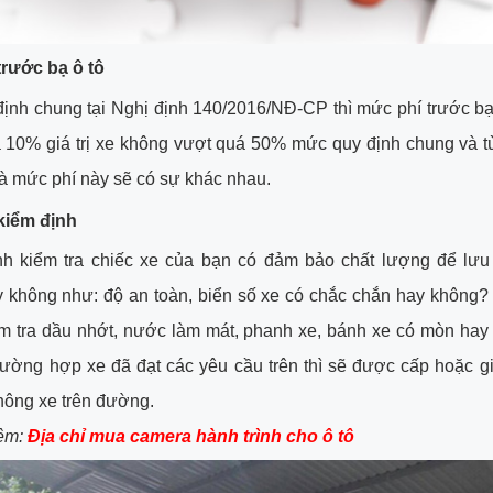
trước bạ ô tô
ịnh chung tại Nghị định 140/2016/NĐ-CP thì mức phí trước bạ
à 10% giá trị xe không vượt quá 50% mức quy định chung và t
 mức phí này sẽ có sự khác nhau.
 kiểm định
ình kiểm tra chiếc xe của bạn có đảm bảo chất lượng để lưu 
 không như: độ an toàn, biển số xe có chắc chắn hay không? 
ểm tra dầu nhớt, nước làm mát, phanh xe, bánh xe có mòn h
ường hợp xe đã đạt các yêu cầu trên thì sẽ được cấp hoặc g
hông xe trên đường.
êm:
Địa chỉ mua camera hành trình cho ô tô