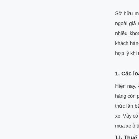
Sở hữu mộ
ngoài giá 
nhiều kho
khách hàng
hợp lý khi 
1. Các lo
Hiện nay, k
hàng còn p
thức lăn bắ
xe. Vậy có
mua xe ô t
1.1. Thuế