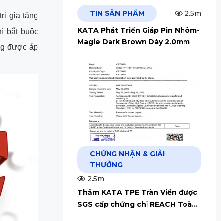
TIN SẢN PHẨM
2.5m
rị gia tăng
KATA Phát Triển Giáp Pin Nhôm-
hì bắt buộc
Magie Dark Brown Dày 2.0mm
ũng được áp
CHỨNG NHẬN & GIẢI
THƯỞNG
2.5m
Thảm KATA TPE Tràn Viền được
SGS cấp chứng chỉ REACH Toàn
Cầu