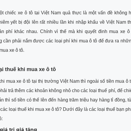
t chiếc xe ô tô tại Việt Nam quả thực là một vấn đề không h
niêm yết bị đội lên rất nhiều lần khi nhập khẩu về Việt Nam t
ản phí khác nhau. Chính vì thế mà khi quyết đinh mua xe ô t
 cần phải nắm được các loại phí khi mua ô tô để đưa ra nhữn
mua xe ô tô.
ại thuế khi mua xe ô tô
hi mua xe ô tô tại thị trường Việt Nam thì ngoài số tiền mua ô t
hải trả thêm các khoản không nhỏ cho các loại thuế phí, để chi
n thì số tiền có thể lên đến hàng trăm triệu hay hàng tỉ đồng, t
 các loại thuế khi mua xe ô tô? Dưới đây là các loại thuế bạn ph
ô:
 giá trị giá tăng