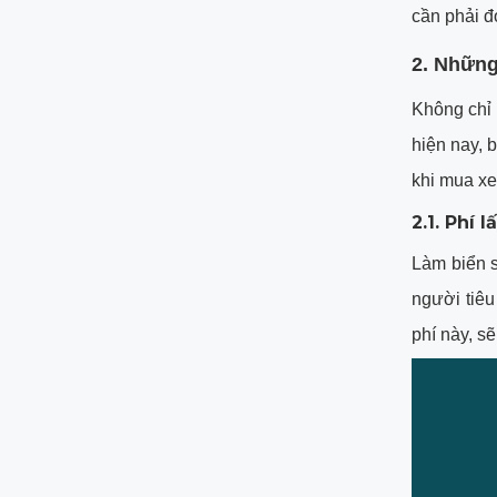
cần phải đ
2. Những
Không chỉ 
hiện nay, 
khi mua xe 
2.1. Phí 
Làm biển s
người tiê
phí này, s