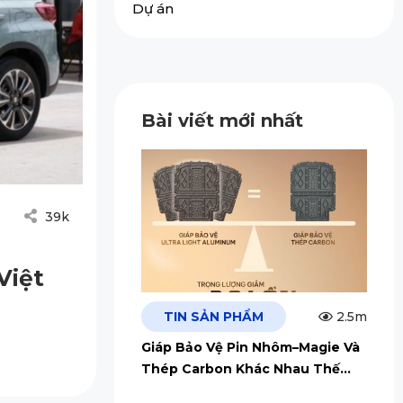
Dự án
Bài viết mới nhất
39k
Việt
TIN SẢN PHẨM
2.5m
Giáp Bảo Vệ Pin Nhôm–Magie Và
Thép Carbon Khác Nhau Thế
Nào?