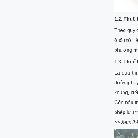
1.2. Thuế 
Theo quy đ
ô tô mới l
phương mà
1.3. Thuế
Là quá tr
đường hay
khung, ki
Còn nếu tr
phép lưu t
>> Xem th