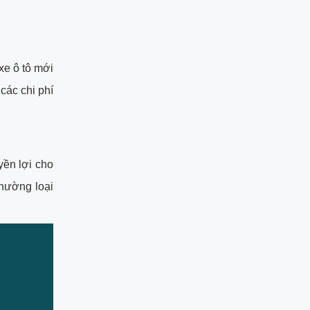
xe ô tô mới
các chi phí
yền lợi cho
hường loại