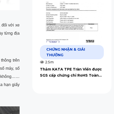
 đối với xe
ùy từng địa
CHỨNG NHẬN & GIẢI
THƯỞNG
thông trên
2.5m
số máy, số
Thảm KATA TPE Tràn Viền được
SGS cấp chứng chỉ RoHS Toàn
ay không……
Cầu
ia hạn giấy