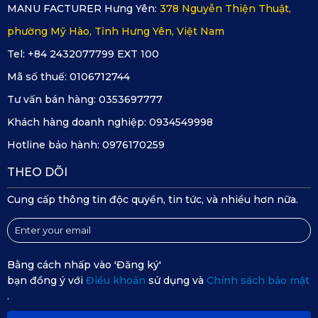
MANU FACTURER Hưng Yên:
378 Nguyễn Thiện Thuật,
phường Mỹ Hào, Tỉnh Hưng Yên, Việt Nam
Tel: +84 2432077799 EXT 100
Mã số thuế:
0106712744
Tư vấn bán hàng:
0353697777
Khách hàng doanh nghiệp:
0934549998
Hotline bảo hành:
0976170259
THEO DÕI
Cung cấp thông tin độc quyền, tin tức, và nhiều hơn nữa.
Bằng cách nhấp vào 'Đăng ký'
bạn đồng ý với
Điều khoản
sử dụng và
Chính sách bảo mật
.