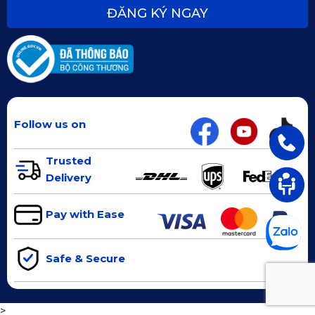
ĐĂNG KÝ NGAY
Follow us on
Trusted
Delivery
Pay with Ease
Safe & Secure
>