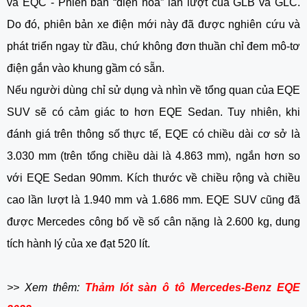
và EQC - Phiên bản “điện hóa” lần lượt của GLB và GLC. 
Do đó, phiên bản xe điện mới này đã được nghiên cứu và 
phát triển ngay từ đầu, chứ không đơn thuần chỉ đem mô-tơ 
điện gắn vào khung gầm có sẵn. 
Nếu người dùng chỉ sử dụng và nhìn về tổng quan của EQE 
SUV sẽ có cảm giác to hơn EQE Sedan. Tuy nhiên, khi 
đánh giá trên thông số thực tế, EQE có chiều dài cơ sở là 
3.030 mm (trên tổng chiều dài là 4.863 mm), ngắn hơn so 
với EQE Sedan 90mm. Kích thước về chiều rộng và chiều 
cao lần lượt là 1.940 mm và 1.686 mm. EQE SUV cũng đã 
được Mercedes công bố về số cân nặng là 2.600 kg, dung 
tích hành lý của xe đạt 520 lít. 
>> Xem thêm: 
Thảm lót sàn ô tô Mercedes-Benz EQE 