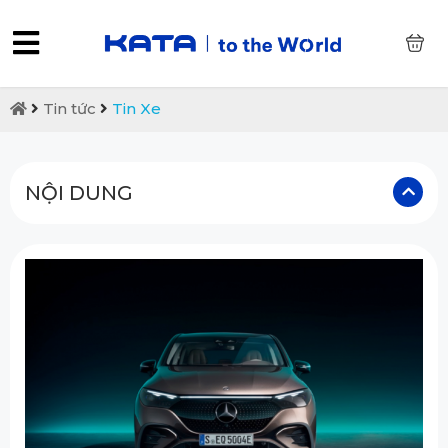
0
Tin tức
Tin Xe
NỘI DUNG