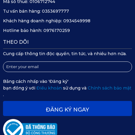
Mã số thuế:
0106712744
Tư vấn bán hàng:
0353697777
Khách hàng doanh nghiệp:
0934549998
Hotline bảo hành:
0976170259
THEO DÕI
Cung cấp thông tin độc quyền, tin tức, và nhiều hơn nữa.
Bằng cách nhấp vào 'Đăng ký'
bạn đồng ý với
Điều khoản
sử dụng và
Chính sách bảo mật
.
ĐĂNG KÝ NGAY