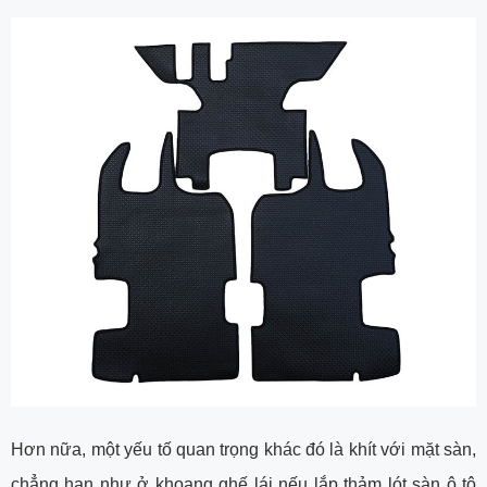
Hơn nữa, một yếu tố quan trọng khác đó là khít với mặt sàn,
chẳng hạn như ở khoang ghế lái nếu lắp thảm lót sàn ô tô