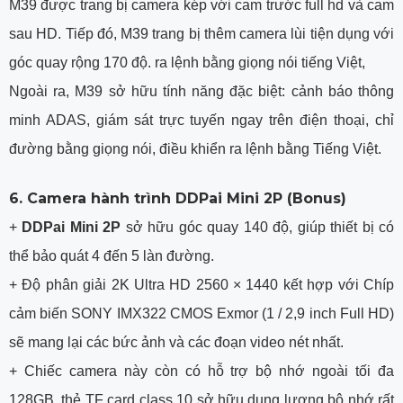
M39 được trang bị camera kép với cam trước full hd và cam
sau HD. Tiếp đó, M39 trang bị thêm camera lùi tiện dụng với
góc quay rộng 170 độ. ra lệnh bằng giọng nói tiếng Việt,
Ngoài ra, M39 sở hữu tính năng đặc biệt: cảnh báo thông
minh ADAS, giám sát trực tuyến ngay trên điện thoại, chỉ
đường bằng giọng nói, điều khiển ra lệnh bằng Tiếng Việt.
6. Camera hành trình DDPai Mini 2P (Bonus)
+
DDPai Mini 2P
sở hữu góc quay 140 độ, giúp thiết bị có
thể bảo quát 4 đến 5 làn đường.
+ Độ phân giải 2K Ultra HD 2560 × 1440 kết hợp với Chíp
cảm biến SONY IMX322 CMOS Exmor (1 / 2,9 inch Full HD)
sẽ mang lại các bức ảnh và các đoạn video nét nhất.
+ Chiếc camera này còn có hỗ trợ bộ nhớ ngoài tối đa
128GB, thẻ TF card class 10 sở hữu dung lượng bộ nhớ rất