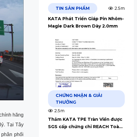
TIN SẢN PHẨM
2.5m
KATA Phát Triển Giáp Pin Nhôm-
Magie Dark Brown Dày 2.0mm
CHỨNG NHẬN & GIẢI
THƯỞNG
2.5m
chính hãng
Thảm KATA TPE Tràn Viền được
lý. Tại Tây
SGS cấp chứng chỉ REACH Toàn
Cầu
 phân phối