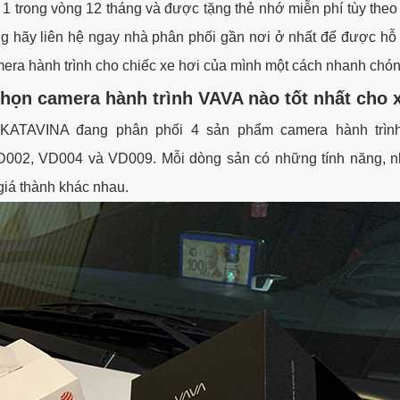
 1 trong vòng 12 tháng và được tặng thẻ nhớ miễn phí tùy theo
 hãy liên hệ ngay nhà phân phối gần nơi ở nhất để được hỗ 
mera hành trình cho chiếc xe hơi của mình một cách nhanh chón
họn camera hành trình VAVA nào tốt nhất cho 
 KATAVINA đang phân phối 4 sản phẩm camera hành trình
002, VD004 và VD009. Mỗi dòng sản có những tính năng, 
 giá thành khác nhau.