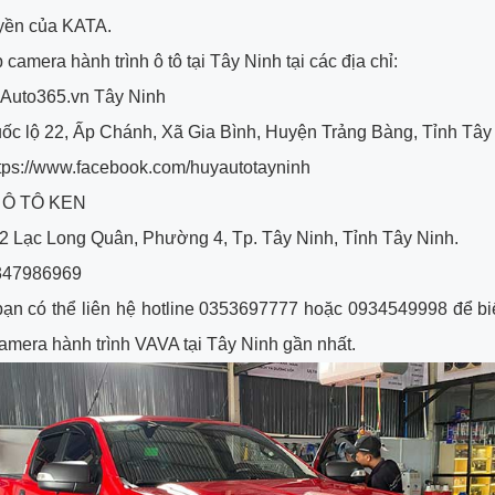
yền của KATA.
 camera hành trình ô tô tại Tây Ninh tại các địa chỉ:
 Auto365.vn Tây Ninh
uốc lộ 22, Ấp Chánh, Xã Gia Bình, Huyện Trảng Bàng, Tỉnh Tây
ttps://www.facebook.com/huyautotayninh
 Ô TÔ KEN
52 Lạc Long Quân, Phường 4, Tp. Tây Ninh, Tỉnh Tây Ninh.
0347986969
bạn có thể liên hệ hotline 0353697777 hoặc 0934549998 để bi
 camera hành trình VAVA tại Tây Ninh gần nhất.