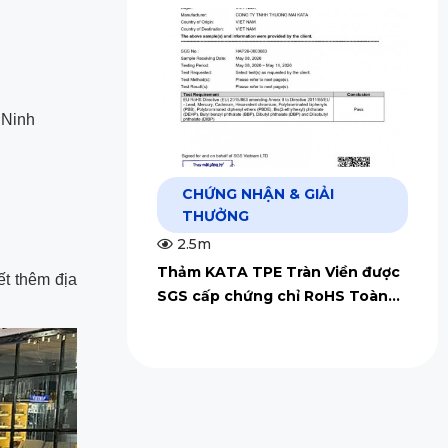
 Ninh
CHỨNG NHẬN & GIẢI
THƯỞNG
2.5m
Thảm KATA TPE Tràn Viền được
ết thêm địa
SGS cấp chứng chỉ RoHS Toàn
Cầu