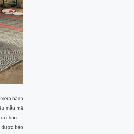
amera hành
iều mẫu mã
lựa chọn.
g được bảo