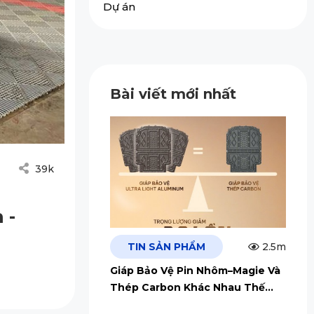
Dự án
Bài viết mới nhất
39k
 -
TIN SẢN PHẨM
2.5m
Giáp Bảo Vệ Pin Nhôm–Magie Và
Thép Carbon Khác Nhau Thế
Nào?