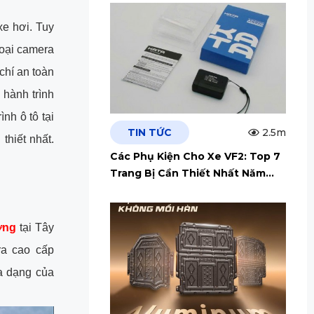
xe hơi. Tuy
loại camera
chí an toàn
hành trình
nh ô tô tại
TIN TỨC
2.5m
thiết nhất.
Các Phụ Kiện Cho Xe VF2: Top 7
Trang Bị Cần Thiết Nhất Năm
2026
ợng
tại Tây
ra cao cấp
a dạng của