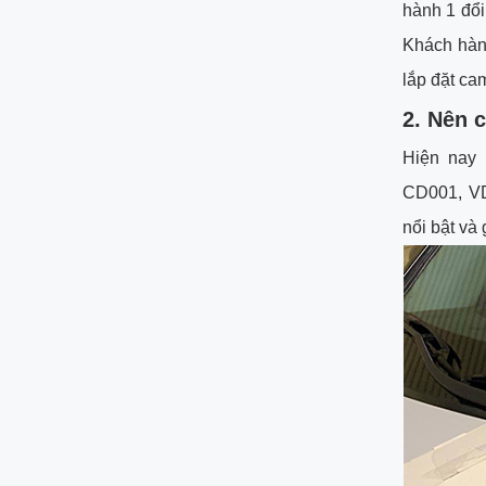
hành 1 đổi
Khách hàng
lắp đặt ca
2.
Nên c
Hiện nay
CD001, VD
nổi bật và