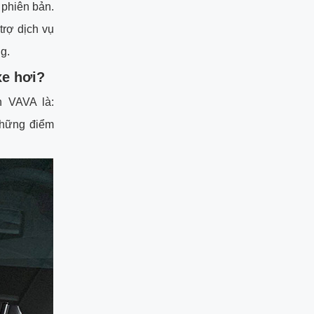
 phiên bản.
trợ dịch vụ
g.
xe hơi?
 VAVA là:
những điểm