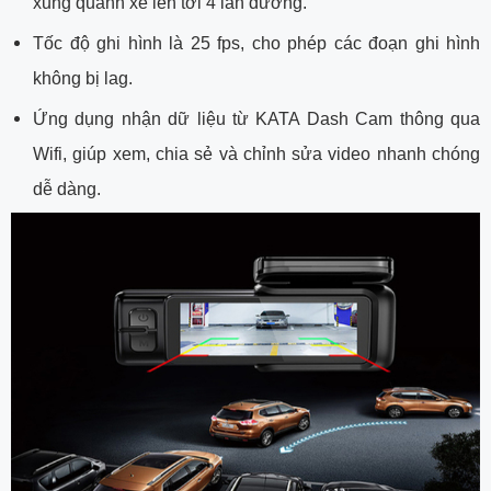
xung quanh xe lên tới 4 làn đường.
​Tốc độ ghi hình là 25 fps, cho phép các đoạn ghi hình
không bị lag.
Ứng dụng nhận dữ liệu từ KATA Dash Cam thông qua
Wifi, giúp xem, chia sẻ và chỉnh sửa video nhanh chóng
dễ dàng.