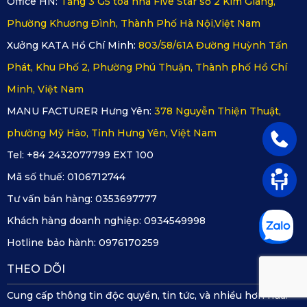
Office HN:
Tầng 3 G5 tòa nhà Five Star số 2 Kim Giang,
Phường Khương Đình, Thành Phố Hà Nội,Việt Nam
Xưởng KATA Hồ Chí Minh:
803/58/61A Đường Huỳnh Tấn
Phát, Khu Phố 2, Phường Phú Thuận, Thành phố Hồ Chí
Minh, Việt Nam
MANU FACTURER Hưng Yên:
378 Nguyễn Thiện Thuật,
phường Mỹ Hào, Tỉnh Hưng Yên, Việt Nam
Tel: +84 2432077799 EXT 100
Mã số thuế:
0106712744
Tư vấn bán hàng:
0353697777
Khách hàng doanh nghiệp:
0934549998
Hotline bảo hành:
0976170259
THEO DÕI
Cung cấp thông tin độc quyền, tin tức, và nhiều hơn nữa.