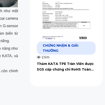
ình như một
loại camera
ến G-sensor
ảm biến từ
 riêng.
CHỨNG NHẬN & GIẢI
nh năng như
THƯỞNG
y KATA, và
2.5m
Thảm KATA TPE Tràn Viền được
SGS cấp chứng chỉ RoHS Toàn
 còn chinh
Cầu