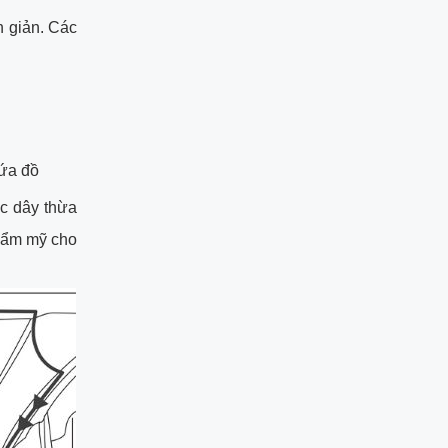
n giản. Các
hứa đồ
ệc dây thừa
thẩm mỹ cho