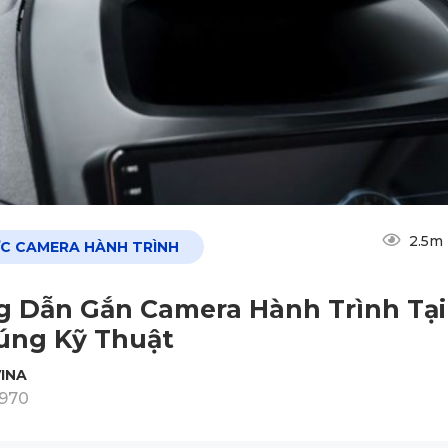
2.5m
ỨC CAMERA HÀNH TRÌNH
 Dẫn Gắn Camera Hành Trình Tại
úng Kỹ Thuật
INA
1970