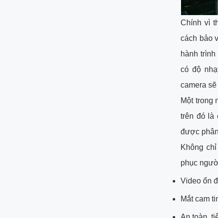
Chính vì t
cách bảo v
hành trình
có độ nhạ
camera sẽ 
Một trong 
trên đó l
được phân 
Không chỉ
phục người
Video ổn đ
Mắt cam ti
An toàn, t