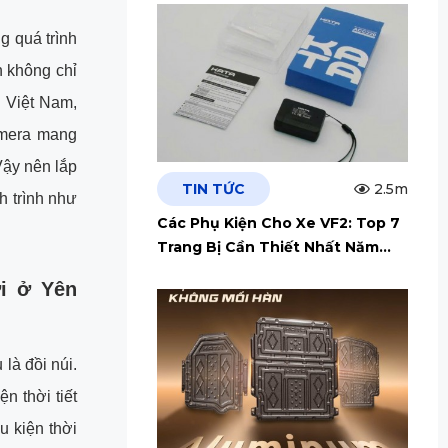
g quá trình
h không chỉ
i Việt Nam,
amera mang
 Vậy nên lắp
TIN TỨC
2.5m
h trình như
Các Phụ Kiện Cho Xe VF2: Top 7
Trang Bị Cần Thiết Nhất Năm
2026
ơi ở Yên
là đồi núi.
ện thời tiết
u kiện thời