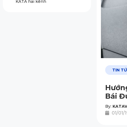
KATA hai kênh
TIN T
Hướng
Bái Đ
By:
KATAV
01/01/