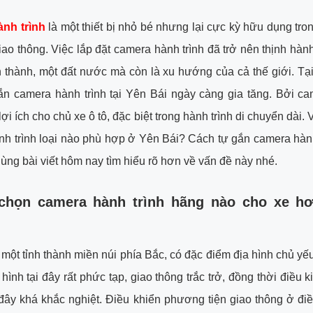
nh trình
là một thiết bị nhỏ bé nhưng lại cực kỳ hữu dụng tron
iao thông. Việc lắp đặt camera hành trình đã trở nên thịnh hàn
nh thành, một đất nước mà còn là xu hướng của cả thế giới. Tạ
ắn camera hành trình tại Yên Bái ngày càng gia tăng. Bởi c
ợi ích cho chủ xe ô tô, đặc biệt trong hành trình di chuyển dài.
h trình loại nào phù hợp ở Yên Bái? Cách tự gắn camera hàn
ùng bài viết hôm nay tìm hiểu rõ hơn về vấn đề này nhé.
chọn camera hành trình hãng nào cho xe h
 một tỉnh thành miền núi phía Bắc, có đặc điểm địa hình chủ yếu 
hình tại đây rất phức tạp, giao thông trắc trở, đồng thời điều ki
đây khá khắc nghiệt. Điều khiển phương tiện giao thông ở điề