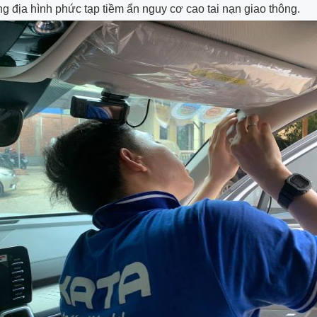
ùng địa hình phức tạp tiềm ẩn nguy cơ cao tai nạn giao thông.