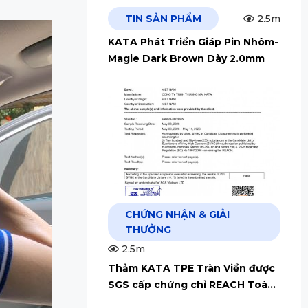
TIN SẢN PHẨM
2.5m
KATA Phát Triển Giáp Pin Nhôm-
Magie Dark Brown Dày 2.0mm
CHỨNG NHẬN & GIẢI
THƯỞNG
2.5m
Thảm KATA TPE Tràn Viền được
SGS cấp chứng chỉ REACH Toàn
Cầu