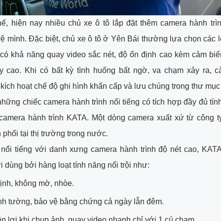
hế, hiện nay nhiều chủ xe ô tô lắp đặt thêm camera hành tr
ệ mình. Đặc biệt, chủ xe ô tô ở Yên Bái thường lựa chọn các 
 có khả năng quay video sắc nét, độ ổn định cao kèm cảm bi
y cao. Khi có bất kỳ tình huống bất ngờ, va chạm xảy ra, c
kích hoạt chế độ ghi hình khẩn cấp và lưu chúng trong thư mục
những chiếc camera hành trình nổi tiếng có tích hợp đầy đủ tí
à camera hành trình KATA. Một dòng camera xuất xứ từ công t
phối tại thị trường trong nước.
 nổi tiếng với danh xưng camera hành trình độ nét cao, KATA
 dùng bởi hàng loạt tính năng nổi trội như:
ịnh, không mờ, nhòe.
nh tường, bảo vệ bằng chứng cả ngày lẫn đêm.
iện lợi khi chụp ảnh, quay video nhanh chỉ với 1 cú chạm.