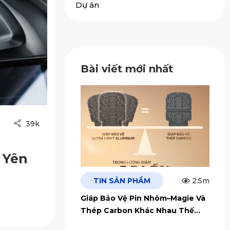
Dự án
Bài viết mới nhất
39k
 Yên
TIN SẢN PHẨM
2.5m
Giáp Bảo Vệ Pin Nhôm–Magie Và
Thép Carbon Khác Nhau Thế
Nào?