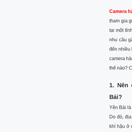
Camera hà
tham gia g
tại một tỉ
nhu cầu g
đến nhiều l
camera hàn
thế nào? C
1. Nên 
Bái?
Yên Bái là
Do đó, địa 
khí hậu ở 