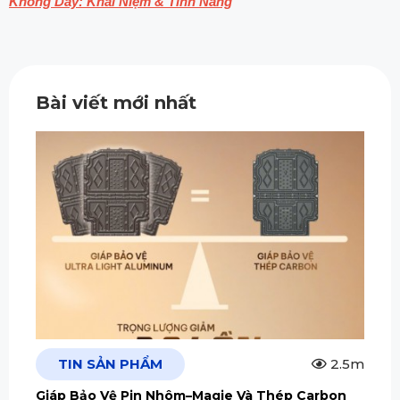
Không Dây: Khái Niệm & Tính Năng
Bài viết mới nhất
TIN SẢN PHẨM
2.5m
Giáp Bảo Vệ Pin Nhôm–Magie Và Thép Carbon