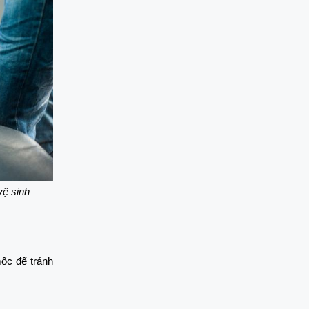
vệ sinh
c để tránh 