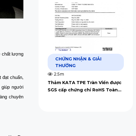
 chất lượng 
CHỨNG NHẬN & GIẢI
THƯỞNG
2.5m
 đạt chuẩn, 
Thảm KATA TPE Tràn Viền được
giúp người 
SGS cấp chứng chỉ RoHS Toàn
Cầu
àng chuyên 