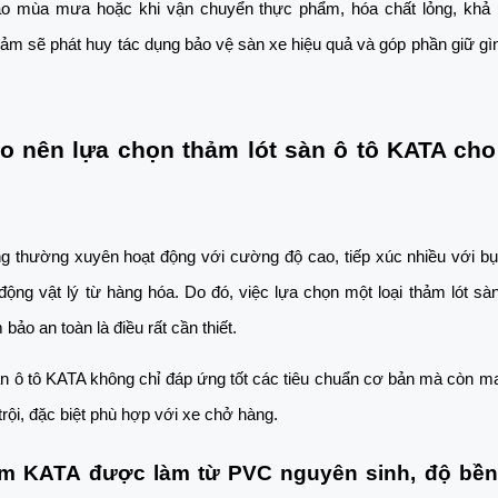
ào mùa mưa hoặc khi vận chuyển thực phẩm, hóa chất lỏng, khả 
ảm sẽ phát huy tác dụng bảo vệ sàn xe hiệu quả và góp phần giữ gìn 
ao nên lựa chọn thảm lót sàn ô tô KATA cho
 thường xuyên hoạt động với cường độ cao, tiếp xúc nhiều với bụi
động vật lý từ hàng hóa. Do đó, việc lựa chọn một loại thảm lót sàn
bảo an toàn là điều rất cần thiết. 
n ô tô KATA không chỉ đáp ứng tốt các tiêu chuẩn cơ bản mà còn man
 trội, đặc biệt phù hợp với xe chở hàng.
ảm KATA được làm từ PVC nguyên sinh, độ bền 