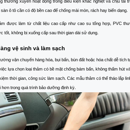
 thường xuyên hoạt động trong điều kiện khắc nghiệt và chịu tải tr
t sàn ô tô cần có độ bền cao để chống mài mòn, rách hay biến dạng. 
hảm được làm từ chất liệu cao cấp như cao su tổng hợp, PVC thư
ực tốt, không bị xuống cấp sau thời gian dài sử dụng.
dàng vệ sinh và làm sạch
rường vận chuyển hàng hóa, bụi bẩn, bùn đất hoặc hóa chất dễ tích tụ
 việc lựa chọn loại thảm có bề mặt chống bám bẩn, không thấm hút và 
t kiệm thời gian, công sức làm sạch. Các mẫu thảm có thể tháo lắp linh
ợi hơn trong quá trình bảo dưỡng định kỳ.