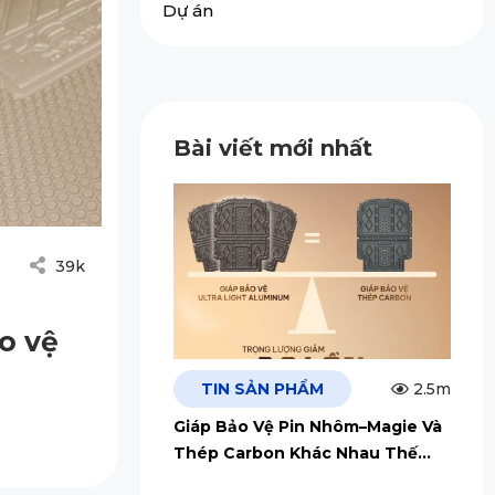
Dự án
Bài viết mới nhất
39k
o vệ
TIN SẢN PHẨM
2.5m
Giáp Bảo Vệ Pin Nhôm–Magie Và
Thép Carbon Khác Nhau Thế
Nào?