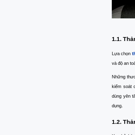
1.1. Thả
Lựa chọn 
t
và độ an to
Những thươn
kiểm soát 
dùng yên t
dụng.
1.2. Thả