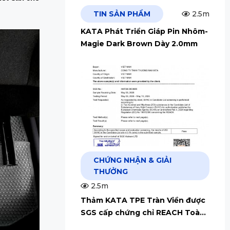
TIN SẢN PHẨM
2.5m
KATA Phát Triển Giáp Pin Nhôm-
Magie Dark Brown Dày 2.0mm
CHỨNG NHẬN & GIẢI
THƯỞNG
2.5m
Thảm KATA TPE Tràn Viền được
SGS cấp chứng chỉ REACH Toàn
Cầu