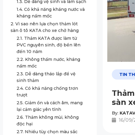
1.3. Dễ dàng vệ sinh và làm sạch
1.4. Có khả năng kháng nước và
kháng nấm mốc
2. Vì sao nên lựa chọn thảm lót
sàn ô tô KATA cho xe chở hàng
2.1. Thảm KATA được làm từ
PVC nguyên sinh, độ bền lên
đến 10 năm
2.2. Không thấm nước, kháng
nấm mốc
2.3. Dễ dàng tháo lắp để vệ
TIN T
sinh thảm
2.4. Có khả năng chống trơn
Thảm 
trượt
sàn x
2.5. Giảm ồn và cách âm, mang
lại cảm giác yên tĩnh
By:
KATAV
2.6. Thảm không mùi, không
16/09/
độc hại
2.7. Nhiều tùy chọn màu sắc