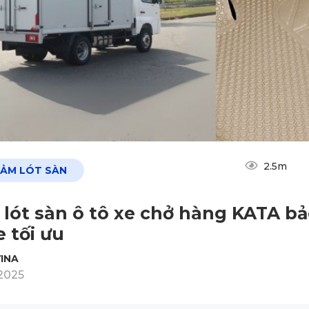
2.5m
HẢM LÓT SÀN
lót sàn ô tô xe chở hàng KATA bả
e tối ưu
INA
2025