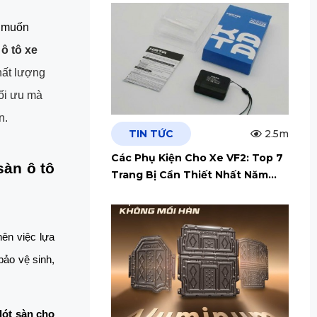
 muốn 
ô tô xe 
ất lượng 
ối ưu mà 
n. 
TIN TỨC
2.5m
Các Phụ Kiện Cho Xe VF2: Top 7
àn ô tô 
Trang Bị Cần Thiết Nhất Năm
2026
ên việc lựa 
ảo vệ sinh, 
lót sàn cho 