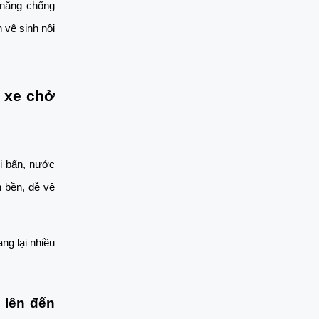
năng chống 
vệ sinh nội 
 xe chở 
 bẩn, nước 
 bền, dễ vệ 
g lại nhiều 
lên đến 