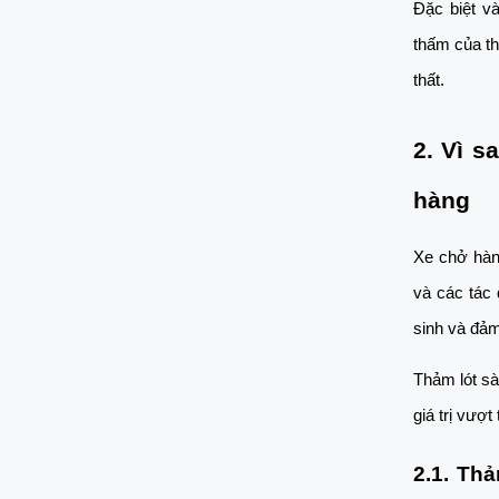
Đặc biệt v
thấm của th
thất.
2. Vì s
hàng
Xe chở hàng
và các tác 
sinh và đảm 
Thảm lót sà
giá trị vượt
2.1. Th