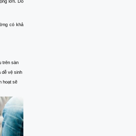
ọng lớn. Do 
ờng có khả 
 trên sàn 
dễ vệ sinh 
 hoạt sẽ 