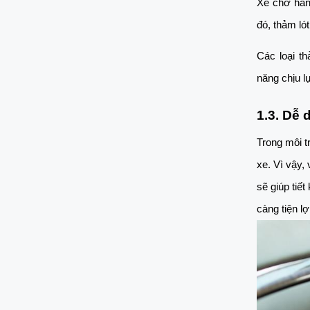
Xe chở hàng
đó, thảm ló
Các loại t
năng chịu l
1.3. Dễ 
Trong môi t
xe. Vì vậy,
sẽ giúp tiế
càng tiện l