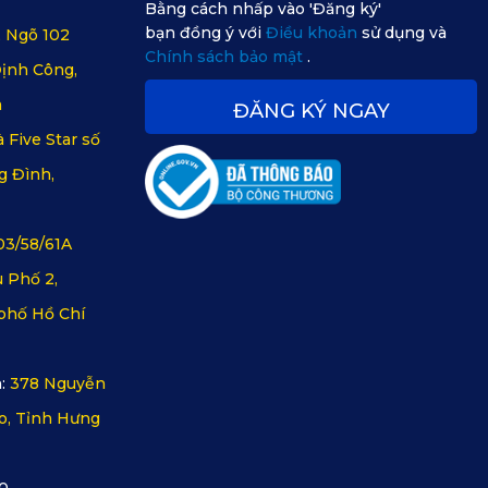
Bằng cách nhấp vào 'Đăng ký'
bạn đồng ý với
Điều khoản
sử dụng và
, Ngõ 102
Chính sách bảo mật
.
ịnh Công,
m
ĐĂNG KÝ NGAY
 Five Star số
g Đình,
03/58/61A
 Phố 2,
phố Hồ Chí
:
378 Nguyễn
o, Tỉnh Hưng
0