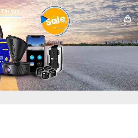
Tin tức
0