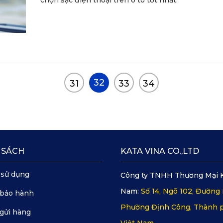
chọn sạc điện thoại trên ô tô tốt nhất.
32
31
33
34
 SÁCH
KATA VINA CO.,LTD
 sử dụng
Công ty TNHH Thương Mại 
Nam:
Số 14, Ngõ 102, Đường 
 bảo hành
Phường Định Công, Thành p
gửi hàng
Việt Nam