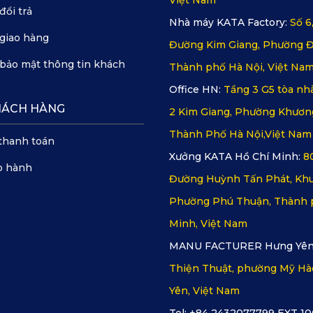
đổi trả
Nhà máy KATA Factory:
Số 6
giao hàng
Đường Kim Giang, Phường Đ
bảo mật thông tin khách
Thành phố Hà Nội, Việt Na
Office HN:
Tầng 3 G5 tòa nhà
HÁCH HÀNG
2 Kim Giang, Phường Khươn
Thành Phố Hà Nội,Việt Nam
thanh toán
Xưởng KATA Hồ Chí Minh:
8
o hành
Đường Huỳnh Tấn Phát, Khu
Phường Phú Thuận, Thành 
Minh, Việt Nam
MANU FACTURER Hưng Yên
Thiện Thuật, phường Mỹ Hà
Yên, Việt Nam
Tel: +84 2432077799 EXT 10