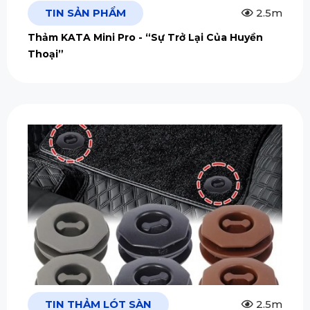
TIN SẢN PHẨM
2.5m
Thảm KATA Mini Pro - “Sự Trở Lại Của Huyền
Thoại”
TIN THẢM LÓT SÀN
2.5m