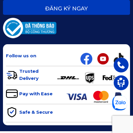
ĐĂNG KÝ NGAY
Follow us on
Trusted
Delivery
Pay with Ease
Safe & Secure