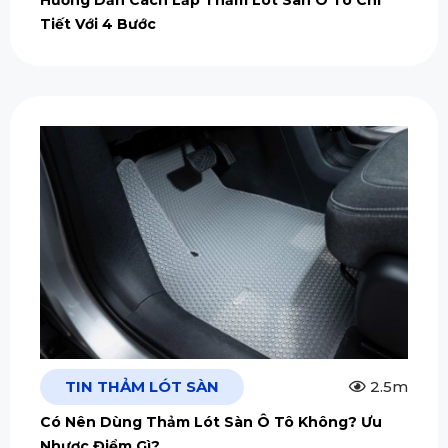
Hướng Dẫn Cách Lắp Thảm Lót Sàn Ô Tô Chi
Tiết Với 4 Bước
TIN THẢM LÓT SÀN
2.5m
Có Nên Dùng Thảm Lót Sàn Ô Tô Không? Ưu
Nhược Điểm Gì?