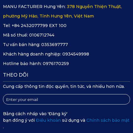
MANU FACTURER Hưng Yên:
378 Nguyễn Thiện Thuật,
phường Mỹ Hào, Tỉnh Hưng Yên, Việt Nam
Tel: +84 2432077799 EXT 100
Mã số thuế:
0106712744
Tư vấn bán hàng:
0353697777
Khách hàng doanh nghiệp:
0934549998
Hotline bảo hành:
0976170259
THEO DÕI
Cung cấp thông tin độc quyền, tin tức, và nhiều hơn nữa.
Bằng cách nhấp vào 'Đăng ký'
bạn đồng ý với
Điều khoản
sử dụng và
Chính sách bảo mật
.