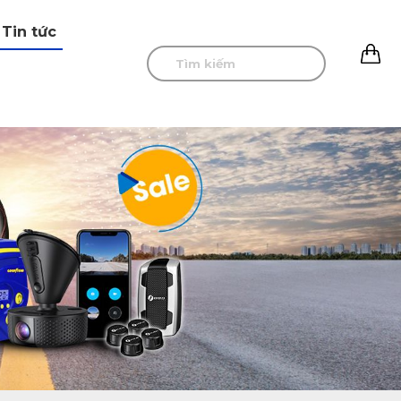
Tin tức
0