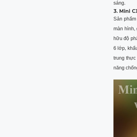
sáng.
3. Mini 
Sản phẩm 
màn hình, 
hữu độ phâ
6 lớp, khẩ
trung thực
năng chống