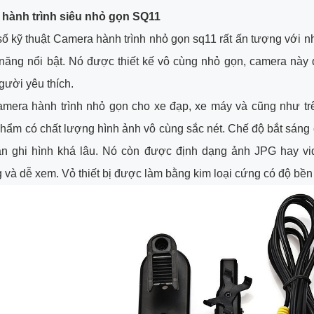
 hành trình siêu nhỏ gọn SQ11
ố kỹ thuật Camera hành trình nhỏ gọn sq11 rất ấn tượng với 
 năng nổi bật. Nó được thiết kế vô cùng nhỏ gọn, camera nà
gười yêu thích.
amera hành trình nhỏ gọn cho xe đạp, xe máy và cũng như tr
hẩm có chất lượng hình ảnh vô cùng sắc nét. Chế độ bắt sáng c
ian ghi hình khá lâu. Nó còn được định dạng ảnh JPG hay vid
 và dễ xem. Vỏ thiết bị được làm bằng kim loại cứng có độ bền 