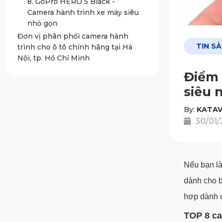
8. GoPro HERO 5 Black -
Camera hành trình xe máy siêu
nhỏ gọn
Đơn vị phân phối camera hành
TIN S
trình cho ô tô chính hãng tại Hà
Nội, tp. Hồ Chí Minh
Điểm 
siêu 
By:
KATAV
30/01/
Nếu bạn là
dành cho b
hợp dành c
TOP 8 ca