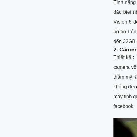
Tính năng
đặc biệt 
Vision 6 
hỗ trợ trê
đến 32GB n
2. Camer
Thiết kế :
camera vô
thẩm mỹ rấ
không được
máy tính q
facebook.