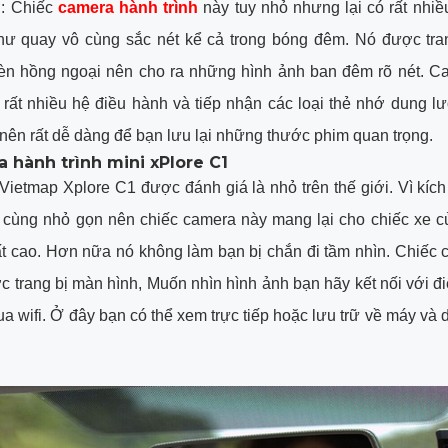
 : Chiếc
camera hành trình
này tuy nhỏ nhưng lại có rất nhiề
như quay vô cùng sắc nét kể cả trong bóng đêm. Nó được tran
đèn hồng ngoại nên cho ra những hình ảnh ban đêm rõ nét. C
n rất nhiều hệ điều hành và tiếp nhận các loại thẻ nhớ dung 
ên rất dễ dàng để bạn lưu lại những thước phim quan trọng.
a hành trình mini xPlore C1
 Vietmap Xplore C1 được đánh giá là nhỏ trên thế giới. Vì kíc
 cùng nhỏ gọn nên chiếc camera này mang lại cho chiếc xe củ
t cao. Hơn nữa nó không làm bạn bị chắn đi tầm nhìn. Chiếc
 trang bị màn hình, Muốn nhìn hình ảnh bạn hãy kết nối với đi
ua wifi. Ở đây bạn có thể xem trực tiếp hoặc lưu trữ về máy và 