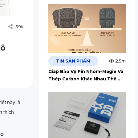
39k
tô
TIN SẢN PHẨM
2.5m
Giáp Bảo Vệ Pin Nhôm–Magie Và
Thép Carbon Khác Nhau Thế
Nào?
iết này là
h thích
ao