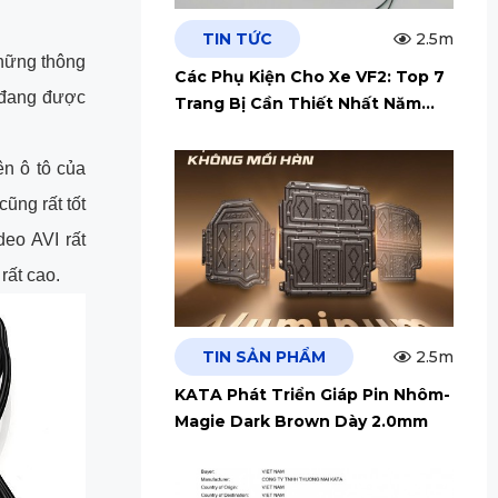
TIN TỨC
2.5m
những thông
Các Phụ Kiện Cho Xe VF2: Top 7
y đang được
Trang Bị Cần Thiết Nhất Năm
2026
ên ô tô của
ũng rất tốt
eo AVI rất
rất cao.
TIN SẢN PHẨM
2.5m
KATA Phát Triển Giáp Pin Nhôm-
Magie Dark Brown Dày 2.0mm