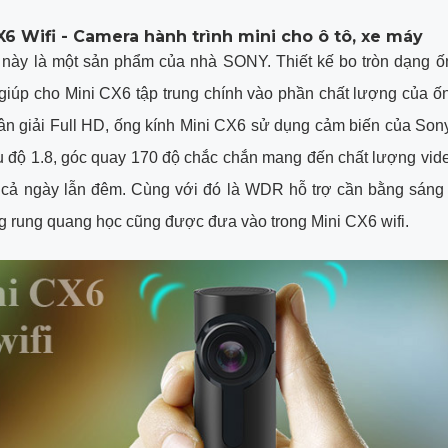
CX6 Wifi - Camera hành trình mini cho ô tô, xe máy
này là một sản phẩm của nhà SONY. Thiết kế bo tròn dạng ốn
giúp cho Mini CX6 tập trung chính vào phần chất lượng của ố
n giải Full HD, ống kính Mini CX6 sử dụng cảm biến của Sony
u độ 1.8, góc quay 170 độ chắc chắn mang đến chất lượng video
 cả ngày lẫn đêm. Cùng với đó là WDR hỗ trợ cần bằng sáng r
 rung quang học cũng được đưa vào trong Mini CX6 wifi.