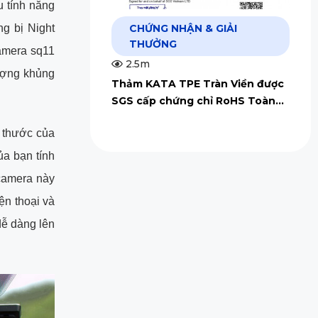
u tính năng
CHỨNG NHẬN & GIẢI
g bị Night
THƯỞNG
amera sq11
2.5m
lượng khủng
Thảm KATA TPE Tràn Viền được
SGS cấp chứng chỉ RoHS Toàn
Cầu
h thước của
a bạn tính
 camera này
ện thoại và
dễ dàng lên