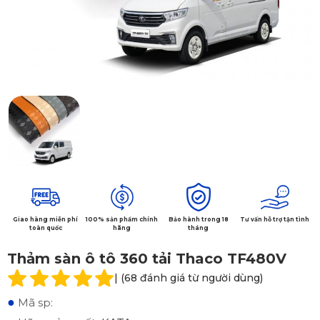
Giao hàng miễn phí
100% sản phẩm chính
Bảo hành trong 18
Tư vấn hỗ trợ tận tình
toàn quốc
hãng
tháng
Thảm sàn ô tô 360 tải Thaco TF480V
| (68 đánh giá từ người dùng)
●
Mã sp: