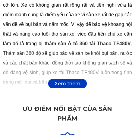
cỡ lớn. Xe có không gian rất rộng rãi và tiện nghi vừa là 
điểm mạnh cũng là điểm yếu của xe vì sàn xe rất dễ gặp các 
vấn đề về bụi bẩn và nấm mốc. Vì vậy để bảo vệ khoang nội 
thất và nâng cao tuổi thọ sàn xe, việc đầu tiên chủ xe cần 
làm đó là trang bị 
thảm sàn ô tô 360 tải Thaco TF480V
. 
Thảm sàn 360 độ sẽ giúp bảo vệ sàn xe khỏi bụi bẩn, nước 
và các chất bẩn khác, đồng thời tạo không gian sạch sẽ và 
dễ dàng vệ sinh, giúp xe tải Thaco TF480V luôn trong tình 
trạng mới mẻ và bền bỉ.
1. Tại sao xe tải cần thảm sàn 360 độ?
ƯU ĐIỂM NỔI BẬT CỦA SẢN
Xe tải như 
Thaco TF480V
 là phương tiện vận chuyển hàng 
PHẨM
hóa chủ yếu, hoạt động trong điều kiện khắc nghiệt, thường 
xuyên đối mặt với bụi bẩn, bùn đất và dầu mỡ. Không giống 