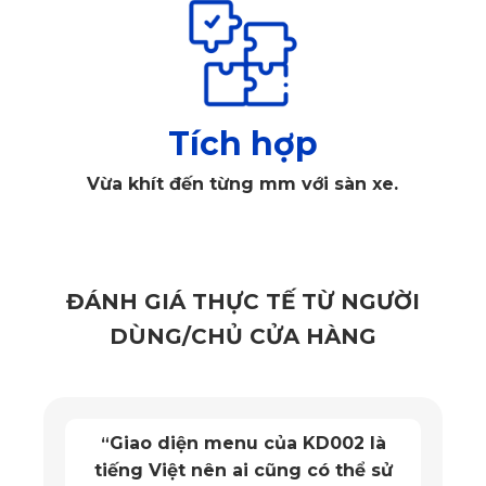
Tích hợp
Thảm lót sàn ô tô 360 độ bảo vệ toàn diện sàn xe
Vừa khít đến từng mm với sàn xe.
2. Lý do xe tải cần thảm 360 độ
Thảm lót sàn ô tô 360 độ
 không chỉ đơn thuần bảo vệ sàn 
ĐÁNH GIÁ THỰC TẾ TỪ NGƯỜI
xe mà còn giúp nâng cao tính thẩm mỹ và duy trì độ bền cho 
DÙNG/CHỦ CỬA HÀNG
khoang nội thất. Đối với các xe tải như 
Thaco TF480V
, 
thảm sàn 360 độ đóng vai trò rất quan trọng:
Giao diện menu của KD002 là
“
Chống bám bẩn và chống thấm nước:
 Xe tải vận chuyển 
tiếng Việt nên ai cũng có thể sử
hàng hóa trong môi trường nhiều bụi bẩn, mưa, bùn đất, do 