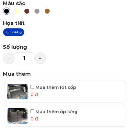
Màu sắc
Họa tiết
Kim cương
Số lượng
-
+
Mua thêm
Mua thêm lót cốp
0 đ
Mua thêm ốp lưng
0 đ