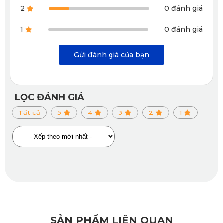
2
0 đánh giá
1
0 đánh giá
Gửi đánh giá của bạn
LỌC ĐÁNH GIÁ
Tất cả
5
4
3
2
1
Thảm sàn ô tô 360 Thaco TF480V của KATA với nhiều ưu 
SẢN PHẨM LIÊN QUAN