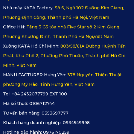
Nhà máy KATA Factory:
Số 6, Ngõ 102 Đường Kim Giang,
thể làm sạch thảm mà không cần phải tốn quá nhiều công 
Phường Định Công, Thành phố Hà Nội, Việt Nam
sức. Điều này giúp tiết kiệm thời gian cho những người tài 
Office HN:
Tầng 3 G5 tòa nhà Five Star số 2 Kim Giang,
xế bận rộn, luôn phải vận hành xe trong nhiều giờ liên tục.
Phường Khương Đình, Thành Phố Hà Nội,Việt Nam
Xưởng KATA Hồ Chí Minh:
803/58/61A Đường Huỳnh Tấn
Phát, Khu Phố 2, Phường Phú Thuận, Thành phố Hồ Chí
Minh, Việt Nam
MANU FACTURER Hưng Yên:
378 Nguyễn Thiện Thuật,
phường Mỹ Hào, Tỉnh Hưng Yên, Việt Nam
Tel: +84 2432077799 EXT 100
Mã số thuế:
0106712744
Tư vấn bán hàng:
0353697777
Thảm sàn ô tô 360 tải KATA có thiết kế dễ dàng lau chùi và 
Khách hàng doanh nghiệp:
0934549998
vệ sinh
Hotline bảo hành:
0976170259