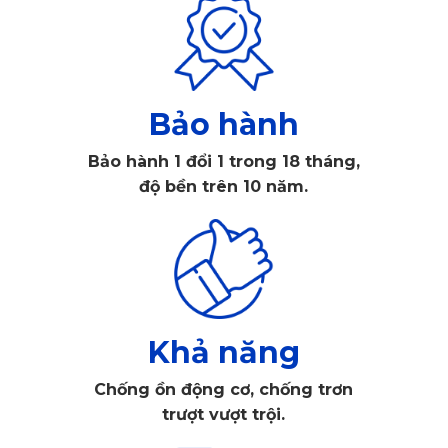
như xe con, xe tải phải chịu nhiều tác động từ môi trường 
bên ngoài. Chính vì vậy, việc bảo vệ sàn xe khỏi sự xâm 
nhập của bụi bẩn, nước và chất lỏng từ hàng hóa là vô cùng 
Bảo hành
quan trọng. Đây chính là lý do 
thảm sàn ô tô 360 độ
 là phụ 
kiện không thể thiếu đối với các xe tải như Thaco TF480V.
Bảo hành 1 đổi 1 trong 18 tháng,
độ bền trên 10 năm.
Khả năng
Chống ồn động cơ, chống trơn
trượt vượt trội.