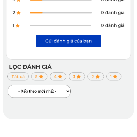
2
0 đánh giá
1
0 đánh giá
Gửi đánh giá của bạn
Thảm sàn ô tô 360 Mercedes-Benz GLC 2023 nhà KATA 
LỌC ĐÁNH GIÁ
cách âm và chống ồn vượt trội
Tất cả
5
4
3
2
1
2.4. Vệ sinh dễ dàng, tiết kiệm chi phí chăm 
sóc
Thảm 360 ô tô
 nhà KATA được thiết kế chống bám bụi và 
chống thấm nước tối ưu. Chỉ cần một chiếc khăn ẩm là bạn 
có thể làm sạch toàn bộ bề mặt thảm trong vài phút mà 