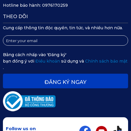
Hotline bảo hành:
0976170259
THEO DÕI
Cung cấp thông tin độc quyền, tin tức, và nhiều hơn nữa.
Bằng cách nhấp vào 'Đăng ký'
bạn đồng ý với
Điều khoản
sử dụng và
Chính sách bảo mật
.
ĐĂNG KÝ NGAY
Thảm lót ô tô 360 KATA có chất liệu da PU bền đẹp
5. Địa chỉ mua thảm sàn ô tô 360 
Mercedes-Benz GLC 2023 nhà KATA uy tín
Follow us on