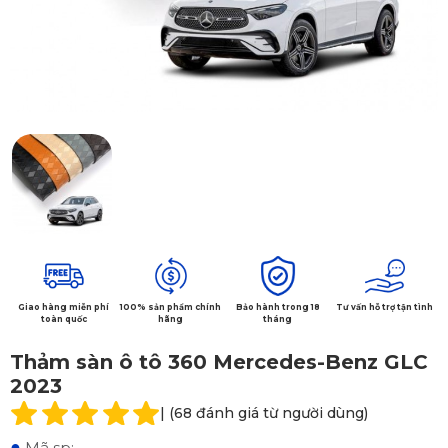
Giao hàng miễn phí
100% sản phẩm chính
Bảo hành trong 18
Tư vấn hỗ trợ tận tình
toàn quốc
hãng
tháng
Thảm sàn ô tô 360 Mercedes-Benz GLC
2023
| (68 đánh giá từ người dùng)
●
Mã sp: