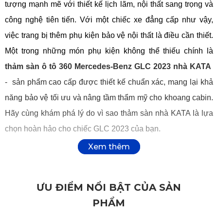
tượng mạnh mẽ với thiết kế lịch lãm, nội thất sang trọng và 
công nghệ tiên tiến. Với một chiếc xe đẳng cấp như vậy, 
việc trang bị thêm phụ kiện bảo vệ nội thất là điều cần thiết. 
Một trong những món phụ kiện không thể thiếu chính là 
thảm sàn ô tô 360 Mercedes-Benz GLC 2023 nhà KATA
-  sản phẩm cao cấp được thiết kế chuẩn xác, mang lại khả 
năng bảo vệ tối ưu và nâng tầm thẩm mỹ cho khoang cabin. 
Hãy cùng khám phá lý do vì sao thảm sàn nhà KATA là lựa 
chọn hoàn hảo cho chiếc GLC 2023 của bạn.
1. Thảm lót sàn ô tô 360 là gì?
Thảm lót ô tô 360 độ 
là dòng sản phẩm chuyên biệt được 
ƯU ĐIỂM NỔI BẬT CỦA SẢN
thiết kế chuẩn cho từng mẫu xe. Thảm có khả năng ôm sát 
PHẨM
toàn bộ sàn xe, từ chân ga, chân phanh, bệ trung tâm cho 