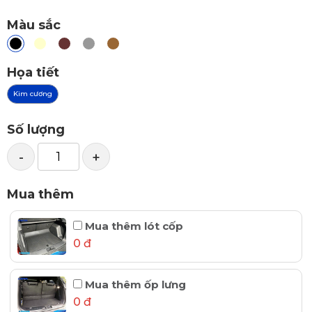
Màu sắc
Họa tiết
Kim cương
Số lượng
-
+
Mua thêm
Mua thêm lót cốp
0 đ
Mua thêm ốp lưng
0 đ