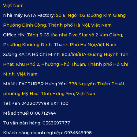
4. Hướng dẫn chọn thảm sàn ô tô 360 nhà 
Việt Nam
KATA cho Mercedes-Benz GLC 2023
Nhà máy KATA Factory:
Số 6, Ngõ 102 Đường Kim Giang,
Phường Định Công, Thành phố Hà Nội, Việt Nam
Để lựa chọn 
thảm sàn ô tô 360 Mercedes-Benz GLC 2023 
Office HN:
Tầng 3 G5 tòa nhà Five Star số 2 Kim Giang,
nhà KATA
 phù hợp nhất, bạn nên lưu ý:
Phường Khương Đình, Thành Phố Hà Nội,Việt Nam
Chọn chất liệu da PU cao cấp
 nếu bạn ưu tiên vẻ 
Xưởng KATA Hồ Chí Minh:
803/58/61A Đường Huỳnh Tấn
đẹp mềm mại, cao cấp hoặc chọn da PVC cao cấp 
Phát, Khu Phố 2, Phường Phú Thuận, Thành phố Hồ Chí
nếu bạn ưu tiên độ bền và khả năng chịu nước.
Minh, Việt Nam
MANU FACTURER Hưng Yên:
378 Nguyễn Thiện Thuật,
Chọn màu sắc phù hợp
 với màu nội thất xe để tạo 
phường Mỹ Hào, Tỉnh Hưng Yên, Việt Nam
sự đồng bộ và tăng vẻ sang trọng.
Tel: +84 2432077799 EXT 100
Ưu tiên lắp đặt tại các địa chỉ uy tín
 hoặc đại lý ủy 
Mã số thuế:
0106712744
quyền để đảm bảo thảm chuẩn form, lắp đặt đúng 
Tư vấn bán hàng:
0353697777
kỹ thuật và được bảo hành chính hãng.
Khách hàng doanh nghiệp:
0934549998