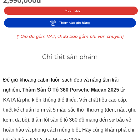
2,990,000đ
Mua ngay
Thêm vào giỏ hàng
(* Giá đã gồm VAT, chưa bao gồm phí vận chuyển)
Chi tiết sản phẩm
Để giữ khoang cabin luôn sạch đẹp và nâng tầm trải 
nghiệm, 
Thảm Sàn Ô Tô 360 Porsche Macan 2025
 từ 
KATA là phụ kiện không thể thiếu. Với chất liệu cao cấp, 
thiết kế chuẩn form và 5 màu sắc thời thượng (đen, nâu, ghi, 
kem, da bò), thảm lót sàn ô tô 360 độ mang đến sự bảo vệ 
hoàn hảo và phong cách riêng biệt. Hãy cùng khám phá chi 
tiết về thảm KATA cho Macan 2025.