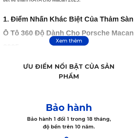
1. Điểm Nhấn Khác Biệt Của Thảm Sàn 
Ô Tô 360 Độ Dành Cho Porsche Macan 
2025
Thảm 360
 Porsche Macan 2025 từ KATA không chỉ là phụ 
ƯU ĐIỂM NỔI BẬT CỦA SẢN
kiện bảo vệ mà còn là biểu tượng của sự tinh tế, xứng tầm 
PHẨM
với chiếc SUV hạng sang này. Được thiết kế để đáp ứng 
tiêu chuẩn khắt khe của xe Đức, thảm lót sàn ô tô 360 độ 
mang đến sự hoàn hảo cả về công năng lẫn thẩm mỹ. Hãy 
Bảo hành
cùng khám phá những điểm nhấn khác biệt khiến thảm 
Bảo hành 1 đổi 1 trong 18 tháng,
KATA trở thành lựa chọn hàng đầu cho Porsche Macan.
độ bền trên 10 năm.
Thảm Sàn Ô Tô 360 KATA được thiết kế đo riêng cho 