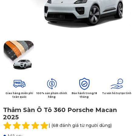
Giao hàng miễn phí
100% sản phẩm chính
Bảo hành trong 18
Tư vấn hỗ trợ tận tình
toàn quốc
hãng
tháng
Thảm Sàn Ô Tô 360 Porsche Macan
2025
| (68 đánh giá từ người dùng)
●
Mã sp: