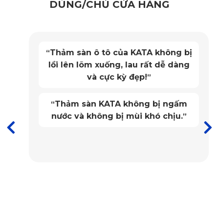
DÙNG/CHỦ CỬA HÀNG
Tiếp theo, thảm ô tô 360 độ sử dụng chất liệu PVC mềm dẻo 
cao cấp, mang đến độ bền vượt trội, đúng chuẩn chất lượng 
xe Đức. PVC này chống thấm nước tuyệt đối, ngăn ngừa 
Thảm sàn ô tô của KATA không bị
“
ẩm mốc từ nước mưa hay chất lỏng đổ ra sàn, giữ nội thất 
lồi lên lõm xuống, lau rất dễ dàng
và cực kỳ đẹp!
”
luôn khô thoáng. Thảm còn kháng khuẩn, không mùi, đảm 
bảo không gian cabin sạch sẽ và an toàn cho sức khỏe. Đặc 
Thảm sàn KATA không bị ngấm
“
biệt, việc vệ sinh cực kỳ dễ dàng – chỉ cần lau bằng khăn 
nước và không bị mùi khó chịu.
”
ẩm là thảm sạch bóng, không cần giặt hay sấy như thảm nỉ. 
Thảm Sàn Ô Tô 360 Porsche Macan 2025 giúp bạn duy trì 
vẻ đẹp nội thất mà không tốn công sức.
1.3. Mặt Đáy Knitted Backing – Bám Vững Không 
Trượt
Điểm nổi bật khác của Thảm 360 ô tô là mặt đáy tích hợp 