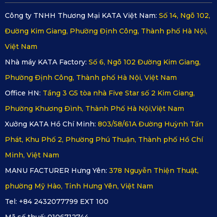
Công ty TNHH Thương Mại KATA Việt Nam:
Số 14, Ngõ 102,
Đường Kim Giang, Phường Định Công, Thành phố Hà Nội,
Việt Nam
Nhà máy KATA Factory:
Số 6, Ngõ 102 Đường Kim Giang,
Phường Định Công, Thành phố Hà Nội, Việt Nam
Office HN:
Tầng 3 G5 tòa nhà Five Star số 2 Kim Giang,
Phường Khương Đình, Thành Phố Hà Nội,Việt Nam
Xưởng KATA Hồ Chí Minh:
803/58/61A Đường Huỳnh Tấn
Thảm ô tô 360 độ KATA giúp bảo vệ sàn xe khỏi nước mưa
Phát, Khu Phố 2, Phường Phú Thuận, Thành phố Hồ Chí
Minh, Việt Nam
2.2. Nâng Tầm Thẩm Mỹ Nội Thất
MANU FACTURER Hưng Yên:
378 Nguyễn Thiện Thuật,
phường Mỹ Hào, Tỉnh Hưng Yên, Việt Nam
Thảm lót sàn ô tô 360 không chỉ thực dụng mà còn nâng tầm 
Tel: +84 2432077799 EXT 100
nội thất với thiết kế hiện đại và chất liệu PVC cao cấp. Hoa 
Mã số thuế:
0106712744
văn kim cương tinh tế cùng các màu đen mạnh mẽ, nâu lịch 