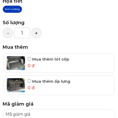
Họa tiết
Kim cương
Số lượng
-
+
Mua thêm
Mua thêm lót cốp
0 đ
Mua thêm ốp lưng
0 đ
Mã giảm giá