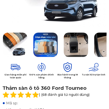
Giao hàng miễn phí
100% sản phẩm chính
Bảo hành trong 18
Tư vấn hỗ trợ tận tình
toàn quốc
hãng
tháng
Thảm sàn ô tô 360 Ford Tourneo
| (68 đánh giá từ người dùng)
●
Mã sp: