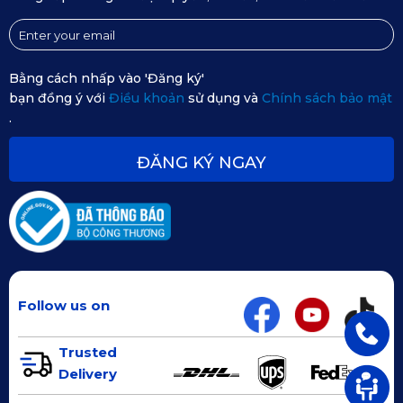
chính hãng từ KATA, hãy lựa chọn các kênh phân phối uy
tín:
Bằng cách nhấp vào 'Đăng ký'
bạn đồng ý với
Điều khoản
sử dụng và
Chính sách bảo mật
.
ĐĂNG KÝ NGAY
Follow us on
Cách mua hàng và lắp đặt thảm sàn ô tô 360 Ford Tourneo
Trusted
Delivery
Website chính thức của KATA:
Truy cập