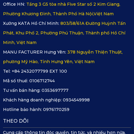
Office HN:
Tầng 3 G5 tòa nhà Five Star số 2 Kim Giang,
thuần là phụ kiện, thảm sàn KATA giúp nâng tầm không
Phường Khương Đình, Thành Phố Hà Nội,Việt Nam
gian nội thất. Các đường nét được hoàn thiện sắc sảo,
Xưởng KATA Hồ Chí Minh:
803/58/61A Đường Huỳnh Tấn
đường viền thảm chắc chắn, tạo cảm giác như một phần
Phát, Khu Phố 2, Phường Phú Thuận, Thành phố Hồ Chí
nguyên bản của xe.
Minh, Việt Nam
Chính sách bảo hành minh bạch:
Mua thảm chính
MANU FACTURER Hưng Yên:
378 Nguyễn Thiện Thuật,
hãng từ KATA, người dùng được hưởng chính sách bảo
phường Mỹ Hào, Tỉnh Hưng Yên, Việt Nam
hành rõ ràng và được hỗ trợ đổi mới nếu sản phẩm lỗi kỹ
Tel: +84 2432077799 EXT 100
thuật do nhà sản xuất.
Mã số thuế:
0106712744
Tư vấn bán hàng:
0353697777
3. Cách mua hàng và lắp đặt thảm
Khách hàng doanh nghiệp:
0934549998
Hotline bảo hành:
0976170259
sàn ô tô 360 Ford Tourneo
THEO DÕI
Để đảm bảo bạn mua đúng thảm sàn ô tô 360 Ford Tourneo
Cung cấp thông tin độc quyền, tin tức, và nhiều hơn nữa.