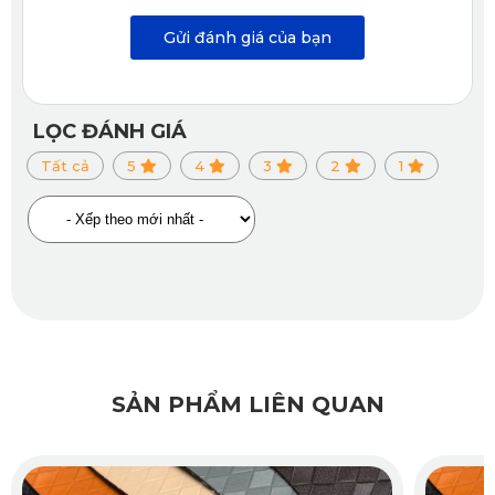
Gửi đánh giá của bạn
LỌC ĐÁNH GIÁ
Tất cả
5
4
3
2
1
SẢN PHẨM LIÊN QUAN
Màu sắc đa dạng, dễ phối nội thất
Việc lựa chọn màu thảm phù hợp không chỉ giúp đồng bộ