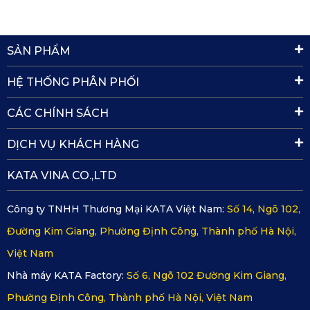
Dưới đây là lý do vì sao thảm sàn ô tô 360 Ford Tourneo từ
SẢN PHẨM
KATA đáng để bạn đầu tư:
HỆ THỐNG PHÂN PHỐI
Chất lượng đạt chuẩn quốc tế:
Sản phẩm được kiểm
định nghiêm ngặt bởi các tổ chức uy tín như ISO, SGS,
CÁC CHÍNH SÁCH
TUV, RoHS. Người dùng hoàn toàn yên tâm về độ an
DỊCH VỤ KHÁCH HÀNG
toàn khi tiếp xúc lâu dài trong không gian kín như nội thất
xe.
KATA VINA CO.,LTD
Độ bền lên tới 5 năm sử dụng:
Thảm sàn ô tô 360 Ford
Công ty TNHH Thương Mại KATA Việt Nam:
Số 14, Ngõ 102,
Tourneo không bị rạn nứt hay phai màu dưới tác động
Đường Kim Giang, Phường Định Công, Thành phố Hà Nội,
của nhiệt độ, độ ẩm và lực ma sát. Thích hợp sử dụng lâu
Việt Nam
dài, tiết kiệm chi phí thay mới định kỳ.
Nhà máy KATA Factory:
Số 6, Ngõ 102 Đường Kim Giang,
Phường Định Công, Thành phố Hà Nội, Việt Nam
Thiết kế hiện đại, đồng bộ với nội thất xe:
Không đơn