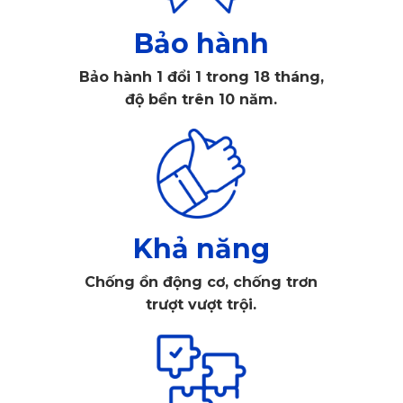
Mỗi tấm thảm đều được đo đạc và cắt may chính xác theo
kích thước sàn của Ford Tourneo.
Bảo hành
Bảo hành 1 đổi 1 trong 18 tháng,
độ bền trên 10 năm.
Khả năng
Chống ồn động cơ, chống trơn
trượt vượt trội.
Thiết kế may đo riêng biệt theo sàn xe
Nhờ đó, thảm ôm sát từng chi tiết, phủ kín toàn bộ mặt sàn
và mép thành, giúp hạn chế bụi bẩn lọt xuống dưới. Thiết kế