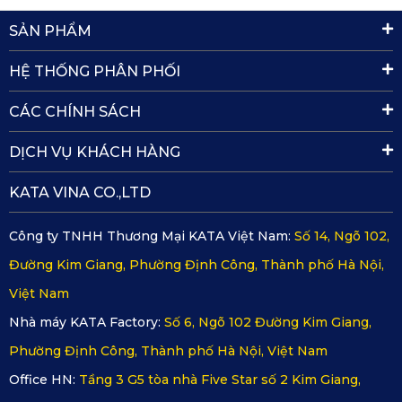
SẢN PHẨM
HỆ THỐNG PHÂN PHỐI
CÁC CHÍNH SÁCH
DỊCH VỤ KHÁCH HÀNG
KATA VINA CO.,LTD
Công ty TNHH Thương Mại KATA Việt Nam:
Số 14, Ngõ 102,
Đường Kim Giang, Phường Định Công, Thành phố Hà Nội,
KATA cung cấp 5 màu sắc thảm cho bạn lựa chọn
Việt Nam
Nhà máy KATA Factory:
Số 6, Ngõ 102 Đường Kim Giang,
4. Chính Sách Bảo Hành Và Hỗ Trợ 
Phường Định Công, Thành phố Hà Nội, Việt Nam
Khách Hàng
Office HN:
Tầng 3 G5 tòa nhà Five Star số 2 Kim Giang,