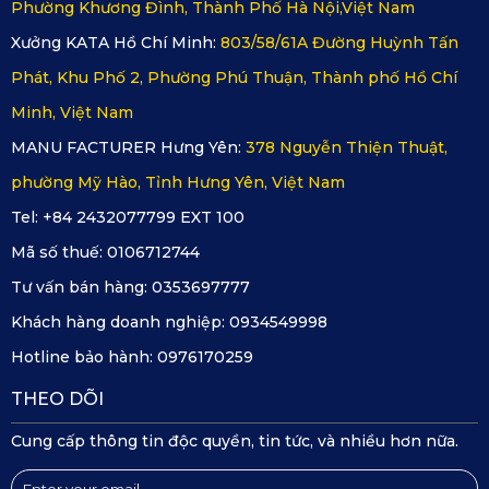
Phường Khương Đình, Thành Phố Hà Nội,Việt Nam
Bảo hành 18 tháng: 
KATA
 cam kết chất lượng với chính 
Xưởng KATA Hồ Chí Minh:
803/58/61A Đường Huỳnh Tấn
sách bảo hành dài hạn, mang lại sự yên tâm cho khách 
Phát, Khu Phố 2, Phường Phú Thuận, Thành phố Hồ Chí
hàng.
Minh, Việt Nam
MANU FACTURER Hưng Yên:
378 Nguyễn Thiện Thuật,
Đổi trả trong 3 ngày: Nếu sản phẩm có lỗi từ nhà sản 
phường Mỹ Hào, Tỉnh Hưng Yên, Việt Nam
xuất, bạn sẽ được đổi mới hoàn toàn.
Tel: +84 2432077799 EXT 100
Hỗ trợ 24/7: Đội ngũ chăm sóc khách hàng của KATA 
Mã số thuế:
0106712744
luôn sẵn sàng giải đáp mọi thắc mắc qua hotline, đảm 
Tư vấn bán hàng:
0353697777
bảo trải nghiệm mua sắm tốt nhất.
Khách hàng doanh nghiệp:
0934549998
Hotline bảo hành:
0976170259
5. Kết Luận
THEO DÕI
Thảm sàn ô tô 360 Lynk & Co 09 2025
 là sự đầu tư thông 
Cung cấp thông tin độc quyền, tin tức, và nhiều hơn nữa.
minh để bảo vệ sàn xe, nâng cao trải nghiệm sử dụng và 