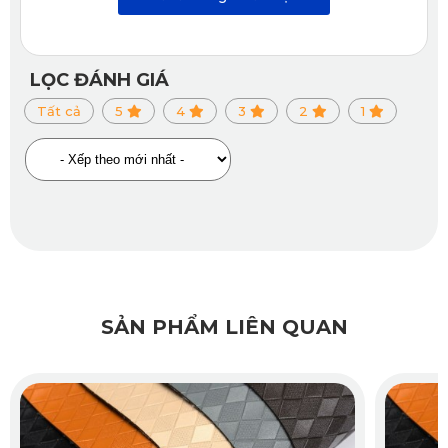
an toàn vận hành.
LỌC ĐÁNH GIÁ
2.5. Hỗ Trợ Cách Âm – Giảm Rung Ổn Định
Tất cả
5
4
3
2
1
Thảm có độ dày hợp lý (~2mm), vừa đủ để hấp thụ rung 
động từ mặt đường, giúp giảm tiếng ồn vọng lên khoang 
cabin, tạo không gian yên tĩnh và dễ chịu – đặc biệt hữu ích 
cho những chuyến đi dài hoặc di chuyển ở tốc độ cao.
Xem thêm >>>
Thảm sàn ô tô 360 Lynk & Co 05
SẢN PHẨM LIÊN QUAN
3. Đa Dạng Màu Sắc Cho Thảm Sàn Ô 
Tô 360 Lynk & Co 09 2025