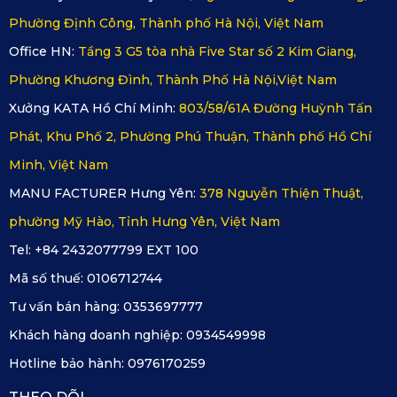
Phường Định Công, Thành phố Hà Nội, Việt Nam
Office HN:
Tầng 3 G5 tòa nhà Five Star số 2 Kim Giang,
Phường Khương Đình, Thành Phố Hà Nội,Việt Nam
Xưởng KATA Hồ Chí Minh:
803/58/61A Đường Huỳnh Tấn
Phát, Khu Phố 2, Phường Phú Thuận, Thành phố Hồ Chí
Bảng màu thảm sàn ô tô 360 KATA có 5 lựa chọn màu sắc
Minh, Việt Nam
MANU FACTURER Hưng Yên:
378 Nguyễn Thiện Thuật,
2. Địa Chỉ Mua Thảm Sàn Ô Tô 360 
phường Mỹ Hào, Tỉnh Hưng Yên, Việt Nam
Mazda MX-5 Miata Uy Tín Tại Việt Nam
Tel: +84 2432077799 EXT 100
Mã số thuế:
0106712744
Để sở hữu 
bộ thảm sàn ô tô 360
 dành riêng cho Mazda 
Tư vấn bán hàng:
0353697777
MX-5 Miata chính hãng, bạn có thể đặt mua trực tiếp tại hệ 
Khách hàng doanh nghiệp:
0934549998
thống phân phối của KATA Việt Nam – thương hiệu hàng 
Hotline bảo hành:
0976170259
đầu trong lĩnh vực phụ kiện ô tô may đo theo xe.