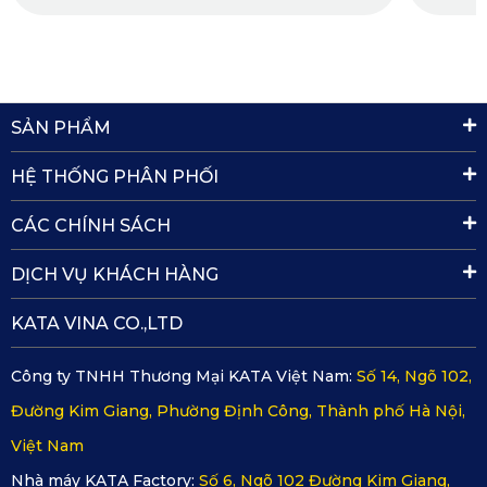
Nâu: Sang trọng, cổ điển
Ghi: Nhẹ nhàng, tinh tế
Kem: Tươi sáng, hiện đại
SẢN PHẨM
Da bò: Mạnh mẽ, nổi bật
· 
HỆ THỐNG PHÂN PHỐI
CÁC CHÍNH SÁCH
DỊCH VỤ KHÁCH HÀNG
KATA VINA CO.,LTD
Công ty TNHH Thương Mại KATA Việt Nam:
Số 14, Ngõ 102,
Đường Kim Giang, Phường Định Công, Thành phố Hà Nội,
Việt Nam
Nhà máy KATA Factory:
Số 6, Ngõ 102 Đường Kim Giang,