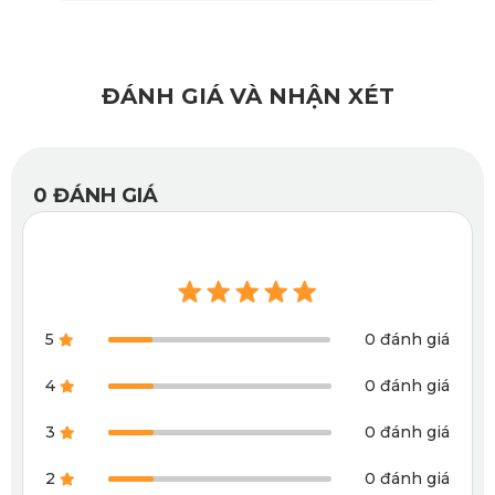
chống nước tuyệt đối. Tính năng này giúp bảo vệ lớp nỉ gốc, 
tránh nấm mốc và giữ cho sàn xe luôn khô ráo, sạch sẽ.
ĐÁNH GIÁ VÀ NHẬN XÉT
0
ĐÁNH GIÁ
5
0 đánh giá
4
0 đánh giá
3
0 đánh giá
2
0 đánh giá