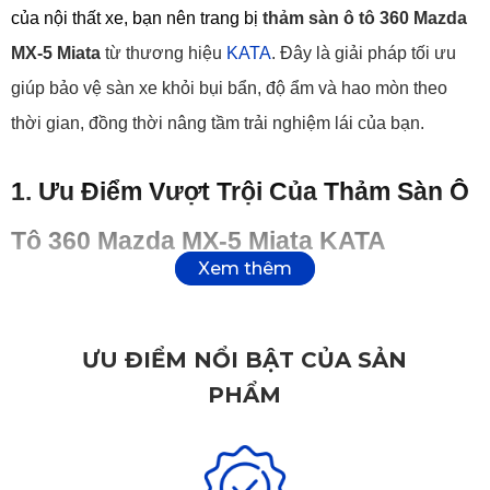
của nội thất xe, bạn nên trang bị 
thảm sàn ô tô 360 Mazda 
MX-5 Miata
 từ thương hiệu 
KATA
. Đây là giải pháp tối ưu 
giúp bảo vệ sàn xe khỏi bụi bẩn, độ ẩm và hao mòn theo 
thời gian, đồng thời nâng tầm trải nghiệm lái của bạn.
1. Ưu Điểm Vượt Trội Của Thảm Sàn Ô 
Tô 360 Mazda MX-5 Miata KATA
1.1. Thiết Kế Đo May Riêng – Vừa Khít Từng Góc Cạnh 
Sàn
ƯU ĐIỂM NỔI BẬT CỦA SẢN
PHẨM
Thảm sàn ô tô 360 Mazda MX-5 Miata
 được thiết kế riêng 
biệt bằng công nghệ 3D hiện đại, đảm bảo ôm sát từng chi 
tiết trong khoang xe. Nhờ đó, thảm không dư mép, không xô 