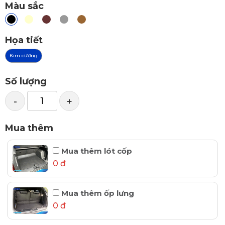
Màu sắc
Họa tiết
Kim cương
Số lượng
-
+
Mua thêm
Mua thêm lót cốp
0 đ
Mua thêm ốp lưng
0 đ