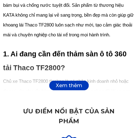
bám bụi và chống nước tuyệt đối. Sản phẩm từ thương hiệu 
KATA không chỉ mang lại vẻ sang trọng, bền đẹp mà còn giúp giữ 
khoang lái Thaco TF2800 luôn sạch như mới, tạo cảm giác thoải 
mái và chuyên nghiệp cho tài xế trong mọi hành trình.
1. Ai đang cần đến thảm sàn ô tô 360 
tải Thaco TF2800?
Chủ xe Thaco TF2800 thường là cá nhân kinh doanh nhỏ hoặc 
đơn vị vận chuyển hàng hóa nội thành. Với cường độ lái xe cao, 
họ cần sự gọn gàng, dễ vệ sinh và bảo vệ sàn xe tối đa.
ƯU ĐIỂM NỔI BẬT CỦA SẢN
PHẨM
Cabin là không gian làm việc chính, nơi cần được giữ sạch để 
đảm bảo sức khỏe và cảm giác thoải mái. 
Thảm sàn ô tô 360 