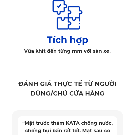
Thảm sàn ô tô 360 tải Thaco TF2800 bảo vệ toàn diện sàn 
xe
Tích hợp
2. Những ưu điểm vượt trội của thảm 
Vừa khít đến từng mm với sàn xe.
sàn ô tô 360 tải Thaco TF2800
2.1. Thảm sàn thiết kế may đo chuẩn theo 
ĐÁNH GIÁ THỰC TẾ TỪ NGƯỜI
form sàn Thaco TF2800
DÙNG/CHỦ CỬA HÀNG
thảm sàn ô tô 360 
Không giống các loại thảm rời truyền thống, 
tải Thaco TF2800
 của KATA được cắt may riêng cho từng 
dòng xe. Mỗi tấm thảm được thiết kế dựa trên cấu trúc thực 
Mặt trước thảm KATA chống nước,
“
tế của sàn xe TF2800, đảm bảo độ ôm sát tuyệt đối.
chống bụi bẩn rất tốt. Mặt sau có