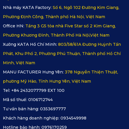
2.6. Lắp đặt chuyên nghiệp – Đảm bảo độ 
Nhà máy KATA Factory:
Số 6, Ngõ 102 Đường Kim Giang,
Phường Định Công, Thành phố Hà Nội, Việt Nam
chính xác và tính thẩm mỹ
Office HN:
Tầng 3 G5 tòa nhà Five Star số 2 Kim Giang,
Thảm sàn ô tô 360 tải Thaco TF2800
 là loại thảm liền nguyên 
Phường Khương Đình, Thành Phố Hà Nội,Việt Nam
tấm, không thể tự lắp đặt tại nhà. Để đảm bảo độ ôm khít và 
Xưởng KATA Hồ Chí Minh:
803/58/61A Đường Huỳnh Tấn
chính xác, xe cần được đưa đến các xưởng chuyên biệt. Tại đây, 
Phát, Khu Phố 2, Phường Phú Thuận, Thành phố Hồ Chí
kỹ thuật viên sẽ tháo ghế và thi công thảm đúng chuẩn kỹ thuật.
Minh, Việt Nam
MANU FACTURER Hưng Yên:
378 Nguyễn Thiện Thuật,
phường Mỹ Hào, Tỉnh Hưng Yên, Việt Nam
Tel: +84 2432077799 EXT 100
Mã số thuế:
0106712744
Tư vấn bán hàng:
0353697777
Khách hàng doanh nghiệp:
0934549998
Hotline bảo hành:
0976170259