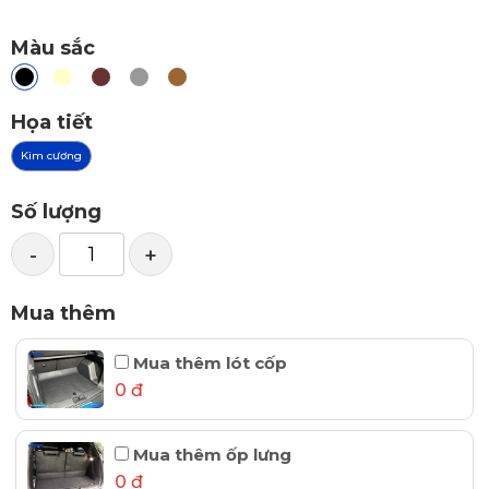
Màu sắc
Họa tiết
Kim cương
Số lượng
-
+
Mua thêm
Mua thêm lót cốp
0 đ
Mua thêm ốp lưng
0 đ