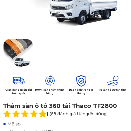
Giao hàng miễn phí
100% sản phẩm chính
Bảo hành trong 18
Tư vấn hỗ trợ tận tình
toàn quốc
hãng
tháng
Thảm sàn ô tô 360 tải Thaco TF2800
| (68 đánh giá từ người dùng)
●
Mã sp: