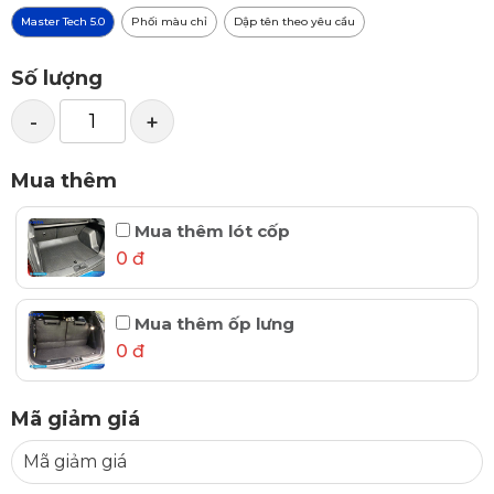
Master Tech 5.0
Phối màu chỉ
Dập tên theo yêu cầu
Số lượng
-
+
Mua thêm
Mua thêm lót cốp
0 đ
Mua thêm ốp lưng
0 đ
Mã giảm giá