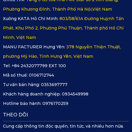
khách hàng vui lòng liên hệ qua email và hotline dưới đây:
Phường Khương Đình, Thành Phố Hà Nội,Việt Nam
Email: support@katavina.com
Hotline: 09345499
Xưởng KATA Hồ Chí Minh:
803/58/61A Đường Huỳnh Tấn
Phát, Khu Phố 2, Phường Phú Thuận, Thành phố Hồ Chí
Là một chủ xe thông minh, khách hàng nên đầu tư vào
Minh, Việt Nam
những sản phẩm không những có khả năng bảo vệ xế
yêu mà còn đáp ứng được nhu cầu thẩm mỹ và an toàn
MANU FACTURER Hưng Yên:
378 Nguyễn Thiện Thuật,
tuyệt đối cho sức khỏe. Thảm lót sàn ô tô Toyota IMV 0
phường Mỹ Hào, Tỉnh Hưng Yên, Việt Nam
của KATA hứa hẹn sẽ là bộ thảm mà nhiều khách hàng
mong đợi. Trải nghiệm ngay để nhận được chính sách
Tel: +84 2432077799 EXT 100
bảo hành lâu dài và nhiều ưu đãi đặc biệt khác ngay
Mã số thuế:
0106712744
hôm nay.
Tư vấn bán hàng:
0353697777
Khách hàng doanh nghiệp:
0934549998
Hotline bảo hành:
0976170259
THEO DÕI
Cung cấp thông tin độc quyền, tin tức, và nhiều hơn nữa.