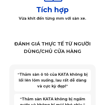
Thảm lót sàn ô tô Toyota IMV 0 ghế lái
Tích hợp
✅ Thiết kế mạnh mẽ xứng tầm Toyota IMV 0
Vừa khít đến từng mm với sàn xe.
Hoạ tiết vân lục lăng tối giản với các góc cạnh tinh tế.
Thảm lót sàn ô tô Toyota IMV 0 từ KATA cung cấp 9 màu
sắc, cho phép khách hàng có thể tùy chọn theo gam màu
nội thất hoặc theo phong cách cá nhân. Đầu tư bộ sản
phẩm từ KATA không chỉ đáp ứng về chức năng bảo vệ
ĐÁNH GIÁ THỰC TẾ TỪ NGƯỜI
sàn xe mà còn nâng tầm xế yêu của bạn thêm đẳng cấp.
DÙNG/CHỦ CỬA HÀNG
Chất liệu sàn da nguyên sinh
“
không có mùi, cắt may chuẩn form
cho từng dòng xe.
”
Một sản phẩm hoàn thiện mới có
“
chỗ đứng trong lòng khách hàng,