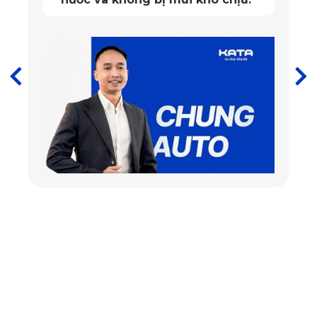
KATA đã làm nghiêm túc và đúng
điều này. Tôi rất tự tin để tư vấn
cho khách hàng trọn bộ thảm sàn
này!
”
Thảm lót sàn ô tô Toyota IMV 0 ghế phụ
✅ Chất liệu PVC bền bỉ và an toàn
Với mục tiêu mang đến khách hàng những sản phẩm chất
lượng nhất, thảm sàn KATA làm từ chất liệu PVC nguyên
sinh cao cấp, có cấu tạo chắc chắn, bền bỉ và không chứa
chất độc hại, cam kết an toàn tuyệt đối cho sức khỏe
người tiêu dùng. Đồng thời, khác với những phụ kiện trên
thị trường, thảm lót sàn ô tô Toyota IMV 0 dù để lâu dưới
thời tiết nắng nóng cũng không có mùi hôi khó chịu. Gia
đình có con nhỏ yên tâm sử dụng hàng ngày.