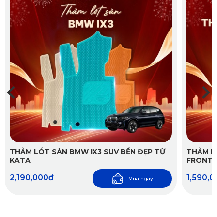
THẢM LÓT SÀN BMW IX3 SUV BỀN ĐẸP TỪ
THẢM L
KATA
FRONTI
2,190,000đ
1,590,
Mua ngay