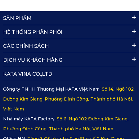
Cận cảnh thảm lót sàn Honda City của KATA ở ghế lái
SẢN PHẨM
KATA sản xuất thảm cho các phiên
HỆ THỐNG PHÂN PHỐI
bản đời xe Honda City từ 2009 đến
CÁC CHÍNH SÁCH
2026
DỊCH VỤ KHÁCH HÀNG
KATA sản xuất thảm lót sàn chuẩn form 100% cho các đời
xe Honda City, gồm thảm Basic, thảm Full Option và còn có
KATA VINA CO.,LTD
cả thảm cho cốp xe.
Thảm
Thảm Full
Lót cốp
Công ty TNHH Thương Mại KATA Việt Nam:
Số 14, Ngõ 102,
Đời xe
Basic
Option
sau
Đường Kim Giang, Phường Định Công, Thành phố Hà Nội,
Honda City 2009–2014 –
Có
Không
Full cốp
Việt Nam
SD (5 chỗ)
Nhà máy KATA Factory:
Số 6, Ngõ 102 Đường Kim Giang,
Honda City 2015–2020 –
Có
Có
Full cốp
SD (5 chỗ)
Phường Định Công, Thành phố Hà Nội, Việt Nam
Honda City 2021–2026 –
Office HN:
Tầng 3 G5 tòa nhà Five Star số 2 Kim Giang,