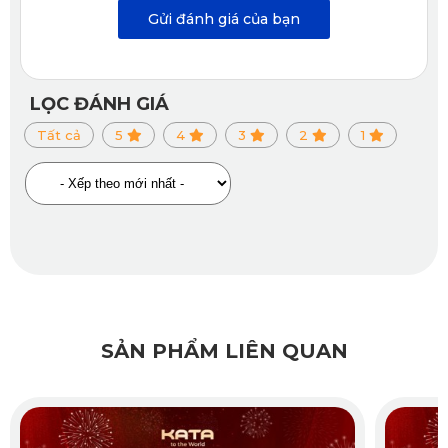
Gửi đánh giá của bạn
LỌC ĐÁNH GIÁ
Tất cả
5
4
3
2
1
Thảm lót sàn ô tô KATA cho Honda City ở hàng ghế lái
✔️
Khả năng chống trơn trượt, ẩm mốc hoàn hảo
Nhờ được làm từ nguyên liệu cao cấp nên sản phẩm còn
nổi bật với ưu điểm không bị ẩm mốc. Do vậy, dòng thảm
lót này sẽ giữ cho sàn của Honda City luôn được khô ráo và
sạch sẽ.
Bề mặt của thảm còn được thiết kế những hình lục lăng
SẢN PHẨM LIÊN QUAN
đối xứng với nhau tạo nên các rãnh có độ ma sát cao, tạo
khả năng chống trơn trượt. Từ đó, khách hàng khi lên
xuống ô tô có thể yên tâm về độ an toàn, không bị trượt
ngã.