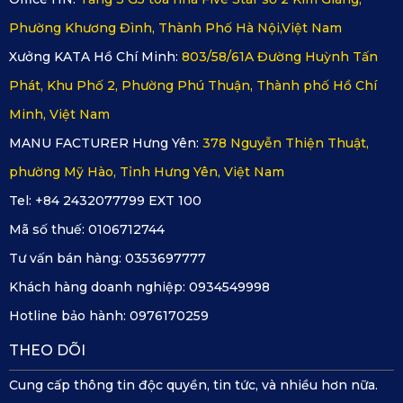
Có
Không
Full cốp
SD (5 chỗ)
Phường Khương Đình, Thành Phố Hà Nội,Việt Nam
Chú thích
:
Xưởng KATA Hồ Chí Minh:
803/58/61A Đường Huỳnh Tấn
SD (5 chỗ) là Sedan 5 chỗ ngồi.
"Full cốp" nghĩa là có thêm thảm lót cho cốp sau.
Phát, Khu Phố 2, Phường Phú Thuận, Thành phố Hồ Chí
Minh, Việt Nam
Xem thêm >>>
Thảm lót sàn Honda CR-V bản 7 chỗ
MANU FACTURER Hưng Yên:
378 Nguyễn Thiện Thuật,
phường Mỹ Hào, Tỉnh Hưng Yên, Việt Nam
Tel: +84 2432077799 EXT 100
Mã số thuế:
0106712744
Tư vấn bán hàng:
0353697777
Khách hàng doanh nghiệp:
0934549998
Hotline bảo hành:
0976170259
THEO DÕI
Cung cấp thông tin độc quyền, tin tức, và nhiều hơn nữa.