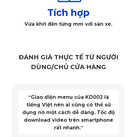
Tích hợp
Xem thêm >>>
Thảm lót sàn Honda Civic
Vừa khít đến từng mm với sàn xe.
✔️
Chất liệu PVC vượt trội, đảm bảo an toàn cho
người sử dụng
Thảm lót sàn ô tô Honda
City 2019 - 2026 được chế tạo từ
ĐÁNH GIÁ THỰC TẾ TỪ NGƯỜI
PVC nguyên sinh cao cấp, đảm bảo an toàn cho sức khỏe
người sử dụng. Sản phẩm được đạt chứng nhận chất lượng
DÙNG/CHỦ CỬA HÀNG
SGS từ châu Âu, khẳng định rằng thảm lót sàn ô tô KATA
không chứa chất độc hại và an toàn cho cả người lớn và
trẻ em. Đây là sự đảm bảo đáng tin cậy cho khách hàng khi
Giao diện menu của KD002 là
“
lựa chọn thảm lót từ thương hiệu này.
tiếng Việt nên ai cũng có thể sử
dụng nó một cách dễ dàng. Tốc độ
download video trên smartphone
rất nhanh.
”