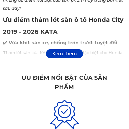
những ưu điểm nổi bật của sản phẩm này trong bài viết
sau đây!
Ưu điểm thảm lót sàn ô tô Honda City
2019 - 2026 KATA
✔️
Vừa khít sàn xe, chống trơn trượt tuyệt đối
Thảm lót sàn của KATA được thiết kế đặc biệt cho Honda
City các đời từ 2019 tới 2026,với kích thước hoàn hảo, phù
hợp hoàn toàn với sàn xe. Không chỉ đảm bảo sự vừa vặn,
thảm lót còn mang đến vẻ ngoài tinh tế, nâng cao tính
ƯU ĐIỂM NỔI BẬT CỦA SẢN
thẩm mỹ cho không gian nội thất. Thảm lót sàn còn được
PHẨM
trang bị chốt cài chắc chắn, giúp cố định và ngăn ngừa tình
trạng xô lệch, đồng thời rút ngắn thời gian lắp đặt và tháo
rời.