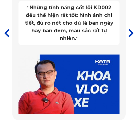
Những tính năng cốt lõi KD002
“
đều thể hiện rất tốt: hình ảnh chi
tiết, đủ rõ nét cho dù là ban ngày
hay ban đêm, màu sắc rất tự
nhiên.
”
Chất liệu PVC vượt trội đạt chứng nhận SGS Châu Âu,
đảm bảo an toàn cho người dùng
✔️
Độ bền vượt thời gian
Các sản phẩm đến từ thương hiệu KATA đều được người
dùng đánh giá cao về độ bền bỉ vượt thời gian. Khách hàng
hoàn toàn có thể sử dụng được thảm lót sàn ô tô Honda
City 2019 - 2026 với thời gian lên tới 20 năm.