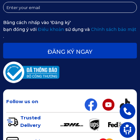
Bằng cách nhấp vào 'Đăng ký'
bạn đồng ý với
Điều khoản
sử dụng và
Chính sách bảo mật
.
Thảm lót sàn ô tô Honda City ở ghế phụ
ĐĂNG KÝ NGAY
Thảm lót sàn xe Honda City
KATA Basic và Full Option khác nhau
ở điểm gì?
Dưới đây là bảng so sánh 2 phiên bản thảm KATA cho xe
Honda City:
Thảm
Thảm Full
Follow us on
Tiêu chí
Basic
Option
1 tấm lớn liền
Trusted
Số tấm
5 tấm rời
khối
Delivery
Cơ bản,
đủ sàn 2–
Bao trọn toàn