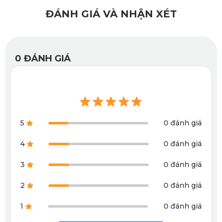
Thảm lót sàn từ KATA được làm từ nguyên liệu cao cấp, có
ĐÁNH GIÁ VÀ NHẬN XÉT
khả năng đàn hồi và chịu nhiệt tốt. Do đó, người sử dụng
sẽ dùng được nhiều năm mà không cần tốn thêm một
khoản tiền để mua thảm lót sàn mới.
0
ĐÁNH GIÁ
5
0 đánh giá
4
0 đánh giá
3
0 đánh giá
2
0 đánh giá
1
0 đánh giá