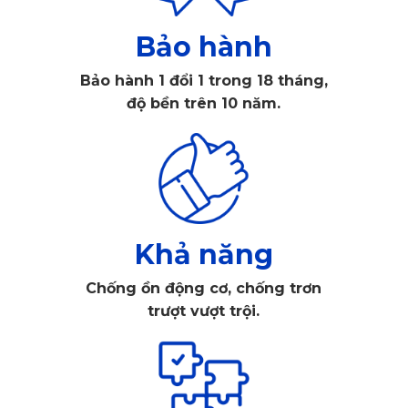
trên giấy, vẽ 3D rồi mới sử dụng máy cắt CNC với độ chính
xác đến phần nghìn mm để bắt đầu may thảm. Vì vậy, bạn
Bảo hành
có thể yên tâm rằng thảm lót sàn KATA sẽ có kích thước
Bảo hành 1 đổi 1 trong 18 tháng,
vừa vặn với chiếc xe Subaru Forester của bạn.
độ bền trên 10 năm.
Khả năng
Chống ồn động cơ, chống trơn
trượt vượt trội.