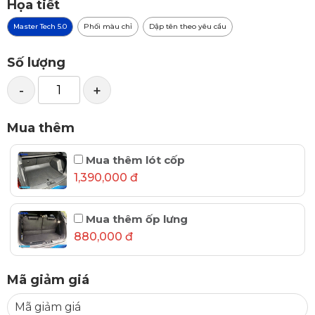
Họa tiết
Master Tech 5.0
Phối màu chỉ
Dập tên theo yêu cầu
Số lượng
-
+
Mua thêm
Mua thêm lót cốp
1,390,000 đ
Mua thêm ốp lưng
880,000 đ
Mã giảm giá