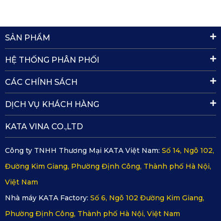
không thấm nước; tuy nhiên lại có mùi nhựa khó chịu
khi trời nắng nóng, độ bền kém
SẢN PHẨM
Thảm da
: giá thành ở tầm trung, khả năng chống thấm
không cao, khó để vệ sinh và có thể gây mùi khó chịu
HỆ THỐNG PHÂN PHỐI
khi trời nắng nóng, độ bền kém
CÁC CHÍNH SÁCH
Thảm 3D:
giá thành ở tầm trung, khả năng chống thấm
tốt, khó bám bẩn và có thể gây mùi khó chịu khi trời
DỊCH VỤ KHÁCH HÀNG
nắng nóng, độ bền 1-2 năm
Thảm 4D:
giá thành ở tầm trung, khả năng chống thấm
KATA VINA CO.,LTD
tạm ổn, dễ bám bẩn, thiết kế đẹp nhưng có thể gây mùi
Công ty TNHH Thương Mại KATA Việt Nam:
Số 14, Ngõ 102,
khó chịu khi trời nắng nóng, độ bền 1-2 năm
Đường Kim Giang, Phường Định Công, Thành phố Hà Nội,
Thảm 5D, 6D:
giá thành ở mức cao, khả năng chống
Việt Nam
thấm chưa tốt, dễ bám bẩn, thiết kế đẹp nhưng có thể
gây mùi khó chịu khi trời nắng nóng, độ bền hơn 3 năm.
Nhà máy KATA Factory:
Số 6, Ngõ 102 Đường Kim Giang,
Phường Định Công, Thành phố Hà Nội, Việt Nam
Thảm KATA:
giá thành hợp với chất lượng. Thảm làm từ