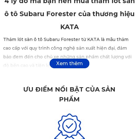
4 lý do mà bạn nên mua thảm lót sàn
ô tô Subaru Forester của thương hiệu
KATA
Thảm lót sàn ô tô Subaru Forester từ KATA là mẫu thảm
cao cấp với quy trình công nghệ sản xuất hiện đại, đảm
bảo đem đến cho chủ xe những sản phẩm chất lượng với
độ bền cao và tiện lợi nhất.
✅
Vừa khít tuyệt đối, bảo vệ tối đa cho sàn xe
của bạn
ƯU ĐIỂM NỔI BẬT CỦA SẢN
Khác với những mẫu thảm lót khác bên ngoài đã được may
PHẨM
đo đại trà theo một kích cỡ, thảm lót sàn ô tô Subaru
Forester của KATA sẽ được thiết kế và hoàn thiện dựa trên
diện tích sàn thực tế của mỗi một dòng xe. Sau khi trực
tiếp lấy số đo của xe, thảm sẽ được vẽ chi tiết các thông số