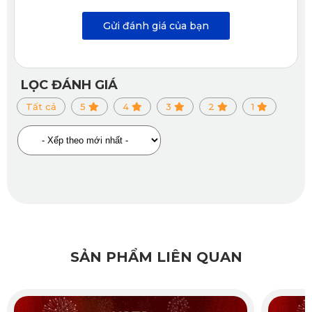
Gửi đánh giá của bạn
LỌC ĐÁNH GIÁ
Tất cả
5
4
3
2
1
SẢN PHẨM LIÊN QUAN
Thảm lót sàn ô tô Subaru Forester ghế hàng 2
(Chi tiết giá lót cốp chỉ từ 1.290.000 VNĐ; ốp lưng 800.000