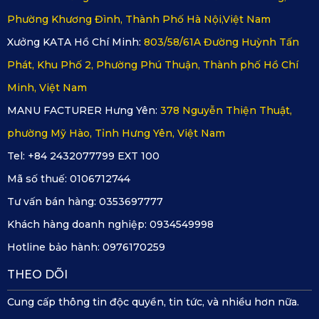
Phường Khương Đình, Thành Phố Hà Nội,Việt Nam
Xưởng KATA Hồ Chí Minh:
803/58/61A Đường Huỳnh Tấn
Phát, Khu Phố 2, Phường Phú Thuận, Thành phố Hồ Chí
Minh, Việt Nam
MANU FACTURER Hưng Yên:
378 Nguyễn Thiện Thuật,
phường Mỹ Hào, Tỉnh Hưng Yên, Việt Nam
Tel: +84 2432077799 EXT 100
Mã số thuế:
0106712744
Tư vấn bán hàng:
0353697777
Khách hàng doanh nghiệp:
0934549998
Hotline bảo hành:
0976170259
Lắp đặt và vệ sinh thảm KATA nhanh chóng và hiệu quả
ngay tại nhà
THEO DÕI
=>>> Xem thêm:
Thảm lót sàn ô tô MG ZS 2021-2026
Cung cấp thông tin độc quyền, tin tức, và nhiều hơn nữa.
KATA - Thương hiệu thảm lót sàn chất