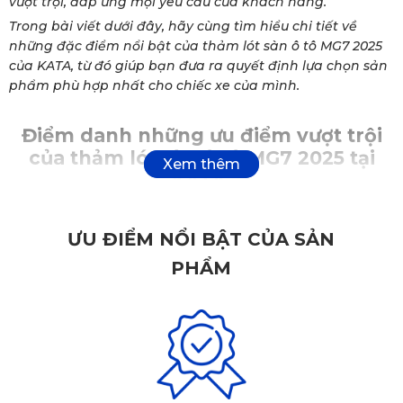
vượt trội, đáp ứng mọi yêu cầu của khách hàng.
Trong bài viết dưới đây, hãy cùng tìm hiểu chi tiết về
những đặc điểm nổi bật của thảm lót sàn ô tô MG7 2025
của KATA, từ đó giúp bạn đưa ra quyết định lựa chọn sản
phẩm phù hợp nhất cho chiếc xe của mình.
Điểm danh những ưu điểm vượt trội
của thảm lót sàn ô tô MG7 2025 tại
KATA
Thảm lót sàn ô tô
đóng vai trò quan trọng trong việc bảo
ƯU ĐIỂM NỔI BẬT CỦA SẢN
vệ và nâng cấp nội thất xe, mang lại trải nghiệm lái xe thoải
PHẨM
mái và an toàn hơn. Dưới đây là một số ưu điểm vượt trội
của thảm lót sàn ô tô MG7 2025:
✅
Chất liệu vượt trội, an toàn cho sức khỏe
Được sản xuất từ 100% nhựa PVC nguyên sinh cao cấp, trải