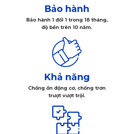
qua quá trình kiểm định gắt gao từ khâu chọn lọc nguyên
Bảo hành
liệu đến thành phẩm. Thảm lót sàn KATA cam kết mang
đến chất lượng vượt trội, đảm bảo an toàn tuyệt đối cho
Bảo hành 1 đổi 1 trong 18 tháng,
sức khỏe người tiêu dùng và thân thiện với môi trường.
độ bền trên 10 năm.
So với các loại thảm thông thường, thảm KATA không hề
có mùi hôi hay mùi hắc khó chịu, kể cả khi sử dụng trong
thời tiết nắng nóng gay gắt. Nhờ thiết kế vừa khít với sàn
xe, độ dày vừa phải, chốt cài cố định giúp ngăn chặn nước
và bụi bẩn xâm nhập vào sàn xe, bảo vệ sàn xe luôn sạch
sẽ và khô ráo.
Khả năng
Chống ồn động cơ, chống trơn
trượt vượt trội.