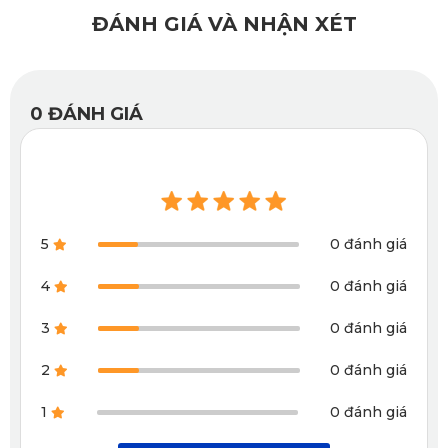
ĐÁNH GIÁ VÀ NHẬN XÉT
0
ĐÁNH GIÁ
Thảm lót sàn MG7 2025 sở hữu thiết kế thông minh dạng
5
0 đánh giá
lục lăng đối xứng
4
0 đánh giá
✅ Tính thẩm mỹ cao
3
0 đánh giá
Thảm lót sàn ô tô MG7 2025 của KATA sở hữu thiết kế
2
0 đánh giá
hiện đại, sang trọng, góp phần nâng tầm đẳng cấp cho
chiếc xe của bạn. Với nhiều màu sắc đa dạng như: đen, ghi,
1
0 đánh giá
nâu, đỏ,... thảm dễ dàng phù hợp với nhiều màu nội thất
trên xe, tạo nên sự hài hoà và đồng điệu cho không gian