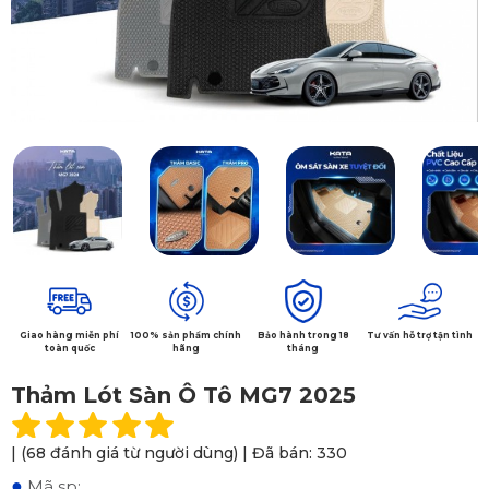
Giao hàng miễn phí
100% sản phẩm chính
Bảo hành trong 18
Tư vấn hỗ trợ tận tình
toàn quốc
hãng
tháng
Thảm Lót Sàn Ô Tô MG7 2025
| (68 đánh giá từ người dùng) | Đã bán: 330
●
Mã sp: