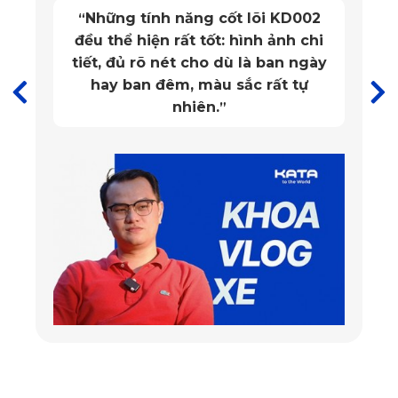
cho người sử dụng.
”
sát sàn xe đến từng mm, có các miếng nhám dính cố định
nhiều vị trí đảm bảo không bị xê dịch khi di chuyển. Nhờ
vậy, thảm giúp bảo vệ sàn xe toàn diện, đồng thời mang
đến cảm giác thoải mái và an toàn cho người sử dụng.
Bề mặt thảm là dạng lục lăng đối xứng, giúp hạn chế tối đa
tình trạng trơn trượt khi di chuyển trên sàn xe, đặc biệt
khi trời mưa hoặc đường trơn trượt. Thêm vào đó, thảm lót
sàn ô tô KATA còn có nhiều màu sắc và kiểu dáng đa dạng,
giúp bạn dễ dàng lựa chọn sản phẩm phù hợp với sở thích
và nội thất của chiếc xe MG7 2025.
=>>> Xem thêm:
Thảm lót sàn xe ô tô MG3