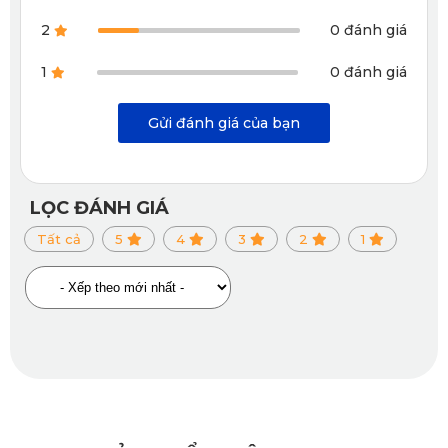
gọn, chi phí tối ưu
vệ sinh
2
0 đánh giá
Che phủ rộng hơn ở
Người muốn khoang
Full
1
0 đánh giá
mép sàn, vách sàn,
xe đồng bộ, bảo vệ
Option
quanh chân ghế
sàn kỹ hơn
Gửi đánh giá của bạn
LỌC ĐÁNH GIÁ
Tất cả
5
4
3
2
1