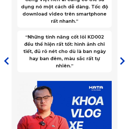
dụng nó một cách dễ dàng. Tốc độ
download video trên smartphone
rất nhanh.
”
Những tính năng cốt lõi KD002
“
đều thể hiện rất tốt: hình ảnh chi
Thảm lót sàn Mazda 2 KATA tại vị trí ghế lái
tiết, đủ rõ nét cho dù là ban ngày
Vật liệu Premium PVC không có mùi nhựa khó
hay ban đêm, màu sắc rất tự
chịu
nhiên.
”
Thảm lót sàn Mazda 2 sử dụng vật liệu Premium PVC đạt
tiêu chuẩn SGS No.3311782, có khả năng chống nước,
chống mùi và hạn chế ẩm mốc. Nhờ đó, thảm giúp khoang
nội thất dễ chịu hơn, đặc biệt với người dùng thường
xuyên đóng kín cửa xe
hoặc đỗ xe ngoài trời nắng.
Nếu bạn dùng SUV Mazda, có thể tham khảo thêm