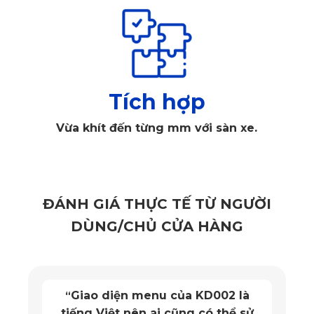
Thảm lót sàn Mazda 2 KATA cho khu vực hàng ghế trước
Độ bền sử dụng lâu dài của thảm lót sàn Mazda
2 KATA
So với một số loại thảm nỉ hoặc simili dễ bám bụi, giữ ẩm và
Tích hợp
khó vệ sinh hơn, thảm lót sàn Mazda 2 KATA sử dụng vật
liệu Premium PVC có khả năng chống nước, hạn chế bám
Vừa khít đến từng mm với sàn xe.
bẩn và giữ form tốt. Với điều kiện sử dụng và vệ sinh đúng
hướng dẫn, sản phẩm có độ bền lên tới 20 năm.
ĐÁNH GIÁ THỰC TẾ TỪ NGƯỜI
DÙNG/CHỦ CỬA HÀNG
Giao diện menu của KD002 là
“
tiếng Việt nên ai cũng có thể sử