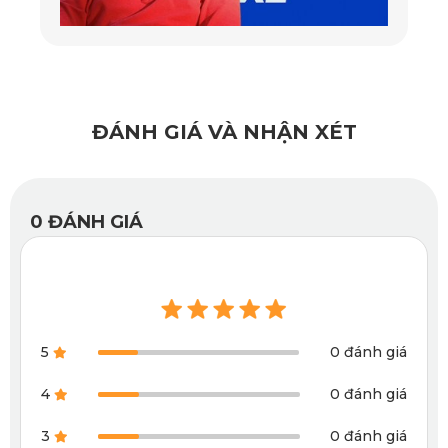
mẫu
thảm lót sàn Mazda CX5
KATA được thiết kế riêng
theo form sàn từng đời xe.
Thiết kế thảm vừa khít sàn xe
Bộ thảm lót sàn Mazda 2 KATA được thiết kế theo kích
ĐÁNH GIÁ VÀ NHẬN XÉT
thước sàn xe và cắt CNC để tăng độ vừa vặn khi lắp đặt.
Thiết kế đúng form giúp thảm hạn chế thừa mép, hở sàn
hoặc xô lệch trong quá trình sử dụng.
0
ĐÁNH GIÁ
Sản phẩm có 2 phiên bản: Basic và Full Option. Bản Basic
phù hợp với nhu cầu bảo vệ phần sàn chính, dễ tháo lắp và
vệ sinh. Bản Full Option có diện tích che phủ rộng hơn,
bao gồm khu vực vách sàn, mép sàn và quanh chân ghế,
phù hợp với người dùng muốn khoang nội thất đồng bộ và
sạch hơn.
5
0 đánh giá
Phiên bản
Đặc điểm
Phù hợp với ai
4
0 đánh giá
Che phủ khu vực sàn
Người cần bộ thảm
3
0 đánh giá
Basic
chính, dễ tháo lắp, dễ