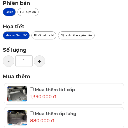
Phiên bản
Basic
Full Option
Họa tiết
Master Tech 5.0
Phối màu chỉ
Dập tên theo yêu cầu
Số lượng
-
+
Mua thêm
Mua thêm lót cốp
1,390,000 đ
Mua thêm ốp lưng
880,000 đ