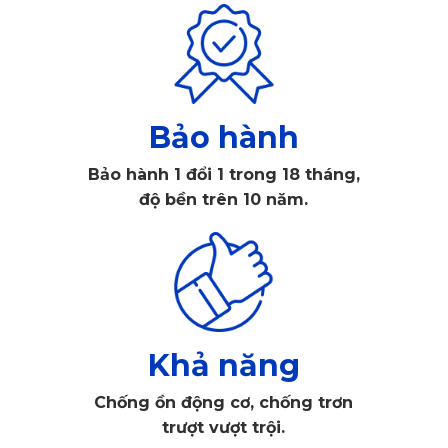
mặt thảm dập nổi giúp tăng ma sát khi đặt chân, giữ lại bụi
bẩn/nước đọng và hạn chế chất bẩn rơi trực tiếp xuống
sàn nỉ. Mặt dưới có gai nhám giúp tăng độ bám với sàn xe,
hạn chế thảm bị xô lệch khi sử dụng đúng cách, đặc biệt ở
Bảo hành
khu vực chân ga và chân phanh.
Bảo hành 1 đổi 1 trong 18 tháng,
độ bền trên 10 năm.
Khả năng
Chống ồn động cơ, chống trơn
trượt vượt trội.