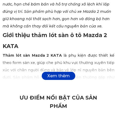
nước, hạn chế bám bẩn và hỗ trợ chống xô lệch khi lắp
đúng vị trí. Sản phẩm phù hợp với chủ xe Mazda 2 muốn
giữ khoang nội thất sạch hơn, gọn hơn và đồng bộ hơn
mà không cần thay đổi kết cấu nguyên bản của xe.
Giới thiệu thảm lót sàn ô tô Mazda 2
KATA
Thảm lót sàn Mazda 2 KATA
là phụ kiện được thiết kế
theo form sàn xe, giúp che phủ khu vực thường xuyên tiếp
xúc với chân người dùng và bảo vệ lớp nỉ nguyên bản bên
dưới. Sản phẩm hỗ trợ xử lý các bất tiện thường gặp như
bụi bẩn, nước đổ, mùi ẩm, khó vệ sinh hoặc thảm bị xô lệch
khi sử dụng không đúng kích thước.
ƯU ĐIỂM NỔI BẬT CỦA SẢN
Thiết kế tinh tế - sang trọng
PHẨM
Thảm lót sàn ô tô Mazda 2 KATA
có thiết kế gọn, hiện
đại và phù hợp với khoang nội thất xe đô thị hạng B. Bề