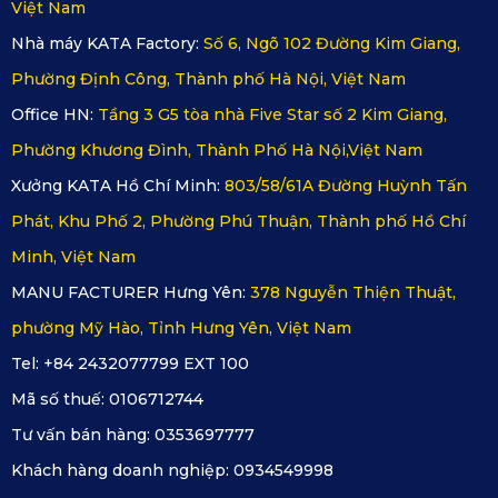
yết trên website và chính sách bảo hành theo công bố của
Việt Nam
thương hiệu.
Nhà máy KATA Factory:
Số 6, Ngõ 102 Đường Kim Giang,
Hệ thống phân phối:
Khách hàng có thể đặt mua qua
Phường Định Công, Thành phố Hà Nội, Việt Nam
website KATA hoặc đại lý phân phối để được tư vấn
Office HN:
Tầng 3 G5 tòa nhà Five Star số 2 Kim Giang,
đúng phiên bản thảm.
Phường Khương Đình, Thành Phố Hà Nội,Việt Nam
Chi phí hợp lý:
Giá thảm Mazda 2 KATA được niêm yết
Xưởng KATA Hồ Chí Minh:
803/58/61A Đường Huỳnh Tấn
trên website; khách hàng có thể mua thêm lót cốp hoặc
Phát, Khu Phố 2, Phường Phú Thuận, Thành phố Hồ Chí
ốp lưng tùy nhu cầu.
Minh, Việt Nam
Chính sách hậu mãi rõ ràng:
Chế độ bảo hành chính
MANU FACTURER Hưng Yên:
378 Nguyễn Thiện Thuật,
hãng, đổi trả linh hoạt, rõ ràng giúp khách hàng yên tâm
phường Mỹ Hào, Tỉnh Hưng Yên, Việt Nam
hơn trong quá trình sử dụng.
Tel: +84 2432077799 EXT 100
Mã số thuế:
0106712744
Tư vấn bán hàng:
0353697777
Khách hàng doanh nghiệp:
0934549998