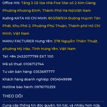
Office HN:
Tầng 3 G5 tòa nhà Five Star số 2 Kim Giang,
Jaguar F-Pace của KATA không gây mùi. Khi tài xế kết hợp 
Phường Khương Đình, Thành Phố Hà Nội,Việt Nam
với hương nước hoa ô tô sẽ mang lại mùi thơm dễ chịu và 
Xưởng KATA Hồ Chí Minh:
803/58/61A Đường Huỳnh Tấn
thoải mái cho toàn bộ hành khách trên xe.
Phát, Khu Phố 2, Phường Phú Thuận, Thành phố Hồ Chí
Lót sàn xe ô tô Jaguar F-Pace sở hữu khả năng kháng 
Minh, Việt Nam
khuẩn và không thấm nước, vì vậy trong quá trình sử dụng 
MANU FACTURER Hưng Yên:
378 Nguyễn Thiện Thuật,
rất khó để các loại vi khuẩn có thể xâm nhập và gây ra hiện 
phường Mỹ Hào, Tỉnh Hưng Yên, Việt Nam
tượng ẩm mốc ảnh hưởng đến sức khỏe người sử dụng. 
Tel: +84 2432077799 EXT 100
Đây là tính năng đặc biệt trên thảm KATA mà các loại thảm ô 
Mã số thuế:
0106712744
tô 5D, 6D chưa có được.
Tư vấn bán hàng:
0353697777
Khách hàng doanh nghiệp:
0934549998
Xem thêm >>>
Thảm lót sàn ô tô Jaguar XF
Hotline bảo hành:
0976170259
THEO DÕI
Cung cấp thông tin độc quyền, tin tức, và nhiều hơn nữa.