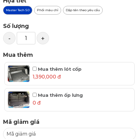
Họa tiết
Master Tech 5.0
Phối màu chỉ
Dập tên theo yêu cầu
Số lượng
-
+
Mua thêm
Mua thêm lót cốp
1,390,000 đ
Mua thêm ốp lưng
0 đ
Mã giảm giá