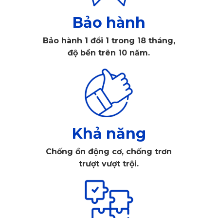
1.1. Độ đàn hồi của thảm
Bảo hành
Thảm lót sàn ô tô Jaguar F-Pace chất lượng được sản xuất 
Bảo hành 1 đổi 1 trong 18 tháng,
làm từ những chất liệu cao cấp. Một số chất liệu thông dụng 
độ bền trên 10 năm.
được sử dụng như: PVC, cao su, da cao cấp,…Vì chất liệu 
tốt nên thảm có độ đàn hồi và độ bền cao, chống ẩm và 
chống nước vượt trội. Thảm không gây mùi hôi khó chịu và 
bề mặt thảm sẽ vô cùng bền màu, không dễ bị sờn hoặc 
bung tróc khi sử dụng. 
Thảm lót sàn ô tô Jaguar F-Pace
Khả năng
giá rẻ sẽ mỏng hơn rất nhiều so với thảm chất lượng và cấu 
Chống ồn động cơ, chống trơn
trúc thảm không đồng nhất, cũng như không có tính đàn hồi 
trượt vượt trội.
cao. Vì thế thảm kém chất lượng thường dễ bị xẹp sau một 
thời gian sử dụng.