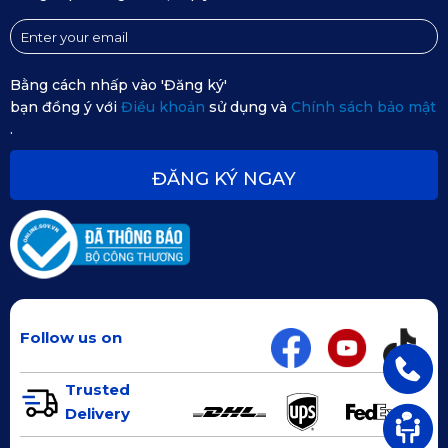
Bằng cách nhấp vào 'Đăng ký'
bạn đồng ý với
Điều khoản
sử dụng và
Chính sách bảo mật
.
ĐĂNG KÝ NGAY
Thảm lót sàn ô tô Jaguar của KATA không có mùi khó chịu
Follow us on
2.3. An toàn tuyệt đối
Trusted
Thảm KATA mang lại sự an toàn tuyệt đối cho tài xế cũng 
Delivery
như hành khách ngồi trên xe. Trong khi các loại thảm kém 