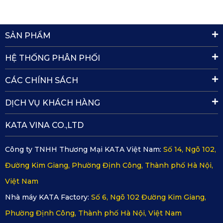
SẢN PHẨM
HỆ THỐNG PHÂN PHỐI
CÁC CHÍNH SÁCH
DỊCH VỤ KHÁCH HÀNG
KATA VINA CO.,LTD
Công ty TNHH Thương Mại KATA Việt Nam:
Số 14, Ngõ 102,
Thảm lót sàn ô tô Jaguar F-Pace bền lâu tới 20 năm
Đường Kim Giang, Phường Định Công, Thành phố Hà Nội,
2.2. Không gây mùi, không ẩm mốc
Việt Nam
Nhà máy KATA Factory:
Số 6, Ngõ 102 Đường Kim Giang,
Nếu như những loại thảm kém chất lượng khác khi sử dụng 
Phường Định Công, Thành phố Hà Nội, Việt Nam
sẽ dễ bị ám mùi khó chịu thì thảm lót sàn ô tô cao cấp 