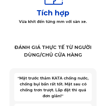
Tích hợp
Vừa khít đến từng mm với sàn xe.
ĐÁNH GIÁ THỰC TẾ TỪ NGƯỜI
DÙNG/CHỦ CỬA HÀNG
Thảm lót sàn Jaguar bằng nỉ thường bị xẹp chỉ sau 3 tháng 
Mặt trước thảm KATA chống nước,
“
sử dụng
chống bụi bẩn rất tốt. Mặt sau có
1.2. Độ dày mỏng của thảm
chống trơn trượt. Lắp đặt thì quá
đơn giản!
”
Thông thường những loại thảm lót sàn ô tô tốt luôn được 