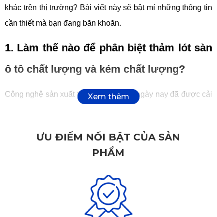
khác trên thị trường? Bài viết này sẽ bật mí những thông tin 
cần thiết mà bạn đang băn khoăn. 
1. Làm thế nào để phân biệt thảm lót sàn 
ô tô chất lượng và kém chất lượng?
Công nghệ sản xuất thảm lót sàn ô tô ngày nay đã được cải 
tiến rất nhiều. Bên cạnh những loại thảm chất lượng, trên thị 
trường vẫn còn rất nhiều loại thảm rẻ tiền và có độ bền thấp. 
ƯU ĐIỂM NỔI BẬT CỦA SẢN
Trên thực tế, những loại thảm lót sàn ô tô kém chất lượng lại 
PHẨM
rất khó phân biệt với các loại thảm ô tô cao cấp. KATA sẽ 
chia sẻ một số kinh nghiệm giúp bạn phân biệt 
thảm lót sàn 
ô tô Jaguar F-Pace
 chất lượng và kém chất lượng một 
cách đơn giản. 