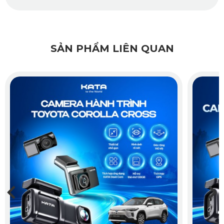
tô BMW 430i M Sport
Để bảo vệ toàn diện cho mẫu BMW 430i M Sport, mỗi chủ 
SẢN PHẨM LIÊN QUAN
xế nên tiến hành lắp camera hành trình trước và sau cho xế 
hộp của mình. Mẫu 
camera hành trình ô tô
 cho xe BMW 
430i M Sport
 đến từ thương hiệu KATA được phân phối độc 
quyền tại Việt Nam bởi KATA sẽ là một lựa chọn khó ai có 
thể chối từ. Mẫu camera hành trình KATA KD002 này sở 
hữu tới 10 đặc điểm nổi bật mà khó mẫu camera nào có 
được: 