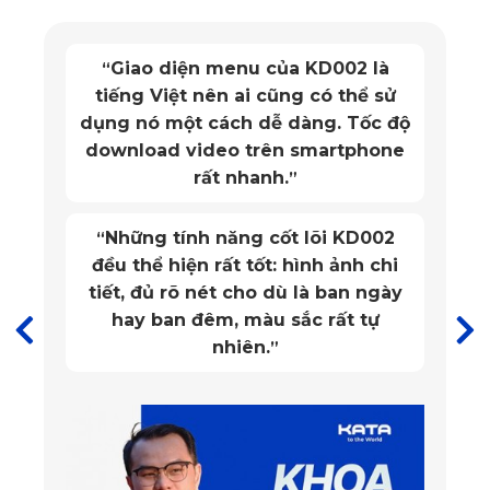
Mặt trước thảm KATA chống nước,
“
chống bụi bẩn rất tốt. Mặt sau có
chống trơn trượt. Lắp đặt thì quá
đơn giản!
”
Vừa in theo xe, giá hợp lý, an toàn
“
cho người sử dụng.
”
Vẻ ngoài mạnh mẽ cực kỳ hút mắt của BMW 430i M Sport
Về nội thất, khoang ghế lại được mở rộng, phù hợp với 
những khách hàng ưa di chuyển. Ngay phía sau vô lăng 3 
chấu bọc da là bảng đồng hồ kỹ thuật số 12.3 inch. Đặc biệt, 