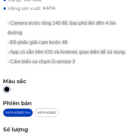
●
KATA
Hãng sản xuất:
- Camera trước rộng 140 độ, bao phủ lên đến 4 làn
đường
- Độ phân giải cam trước 4K
- App có sẵn trên iOS và Android, giao diện dễ sử dụng.
- Cảm biến va chạm G-sensor 3
Màu sắc
Phiên bản
KATA KD001 Pro
KATA KD002
Số lượng