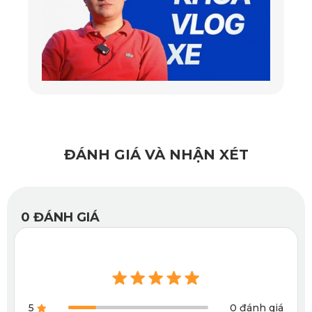
BMW 430i M Sport còn có không gian cho cửa sổ trời và 
đèn trang trí nội thất giúp tăng cảm nhận trải nghiệm thoải 
mái cho khách hàng. Cùng với đó, những trang bị tiện ích 
nội thất như: Màn hình giải trí trung tâm 8.8 inch, hệ thống 
thông tin giải trí iDrive 7.0, hay hệ thống trợ lý ảo buồng lái 
BMW Live Cockpit… cũng tăng thêm giá trị sử dụng cho 
mẫu xe. 
ĐÁNH GIÁ VÀ NHẬN XÉT
Để vận hành khối ngoại hình khỏe mạnh này, BMW đặc biệt 
trang bị cho mẫu xe khối động cơ xăng tăng áp 2.0L 4 xy-
0
ĐÁNH GIÁ
lanh, cho công suất 255 mã lực tại 5.000-6.000 vòng/phút, 
mô men xoắn cực đại 400Nm tại 1.550-4.400 vòng/phút. Tất 
cả tạo cho BMW 430i M Sport những tiềm năng to lớn trong 
cuộc đua doanh số cuối năm 2021 này. 
5
0 đánh giá