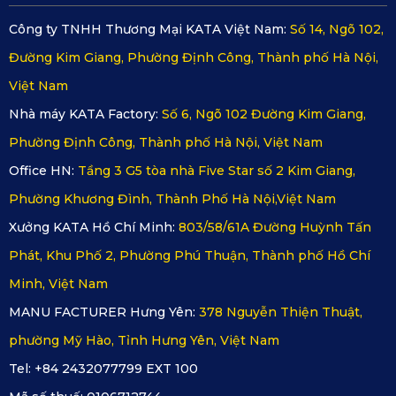
micro phù hợp với nội thất của hàng loạt mẫu xe hiện nay
Công ty TNHH Thương Mại KATA Việt Nam:
Số 14, Ngõ 102,
Camera sau cũng đạt góc quay đến 140°, cùng thông số 
Đường Kim Giang, Phường Định Công, Thành phố Hà Nội,
đi kèm là 1080P @ 25FPS
Việt Nam
Nhà máy KATA Factory:
Số 6, Ngõ 102 Đường Kim Giang,
4K khi sử dụng cam trước và 2k khi hoạt động cả 2 cam 
Phường Định Công, Thành phố Hà Nội, Việt Nam
trước và sau. Carema hành trình KATA KD002 cho hình 
Office HN:
Tầng 3 G5 tòa nhà Five Star số 2 Kim Giang,
ảnh chân thực, sắc nét, sống động
Phường Khương Đình, Thành Phố Hà Nội,Việt Nam
Hình ảnh, video sắc nét vào ban đêm khi trang bị tính 
năng Super Night Vision tự cân bằng ánh sáng tùy vài 
Xưởng KATA Hồ Chí Minh:
803/58/61A Đường Huỳnh Tấn
nhiệt độ, điều kiện của môi trường khác nhau
Phát, Khu Phố 2, Phường Phú Thuận, Thành phố Hồ Chí
Kết hợp truyền tải, lưu trữ hình ảnh qua app “KATA Dash” 
Minh, Việt Nam
nhanh chóng, tiện lợi
MANU FACTURER Hưng Yên:
378 Nguyễn Thiện Thuật,
phường Mỹ Hào, Tỉnh Hưng Yên, Việt Nam
Thiết kế nút chụp cứng ngay trên thân máy dễ dàng sử 
Tel: +84 2432077799 EXT 100
dụng.