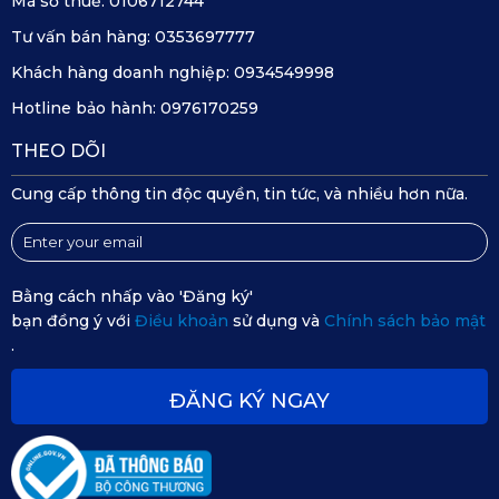
Mã số thuế:
0106712744
Cảm biến G-sensor 3, hỗ trợ định vị GPS ở mọi địa điểm, 
Tư vấn bán hàng:
0353697777
giúp việc lái xe dễ dàng hơn bao giờ hết.
Khách hàng doanh nghiệp:
0934549998
Hotline bảo hành:
0976170259
THEO DÕI
Cung cấp thông tin độc quyền, tin tức, và nhiều hơn nữa.
Bằng cách nhấp vào 'Đăng ký'
bạn đồng ý với
Điều khoản
sử dụng và
Chính sách bảo mật
.
ĐĂNG KÝ NGAY