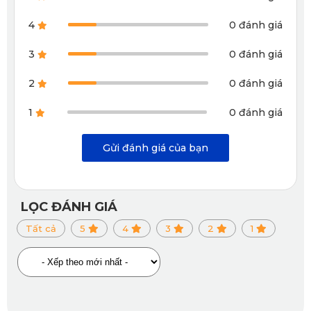
4
0 đánh giá
3
0 đánh giá
2
0 đánh giá
1
0 đánh giá
Gửi đánh giá của bạn
LỌC ĐÁNH GIÁ
Tất cả
5
4
3
2
1
Động cơ được trang bị mạnh mẽ và bền bỉ
2. KATA KD002 - Camera hành trình cho ô 