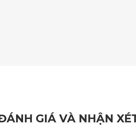
ắp đặt camera hành trình cho xe Land Rover Velar là điều rất cầ
uyển đều được lưu lại. Điều này là rất quan trọng vì nó có th
ới hạn tốc độ và vị trí lắp camera giao thông. Điều này giúp c
n trọn vẹn hơn vì những khoảnh khắc đẹp nhất sẽ được thiết bị 
era hành trình Land Rover Velar của KA
ĐÁNH GIÁ VÀ NHẬN XÉ
hất lượng hình ảnh sắc nét, tích hợp nhiều tính năng thông min