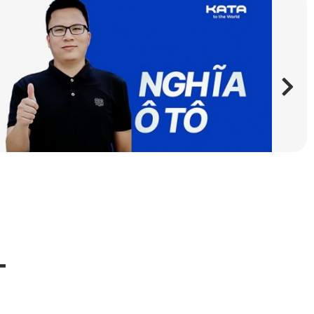
n thiết
ể là minh chứng khi xảy ra tranh chấp hoặc va chạm giao
ác tài xế điều chỉnh tốc độ cho phù hợp để không bị mắc lỗi,
này lưu giữ lại. Bạn có thể xem lại, tải xuống hoặc chia sẻ
TA
T
h hỗ trợ tối đa cho người lái xe trong mọi điều kiện.