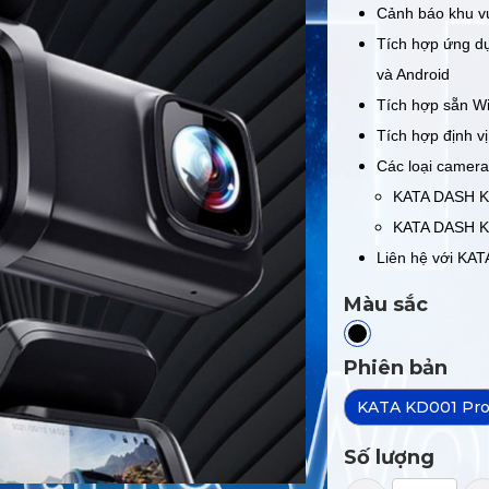
Cảnh báo khu v
Tích hợp ứng dụ
và Android
Tích hợp sẵn Wi
Tích hợp định v
Các loại camera
KATA DASH K
KATA DASH K
Liên hệ với KATA
Màu sắc
Phiên bản
KATA KD001 Pr
Số lượng