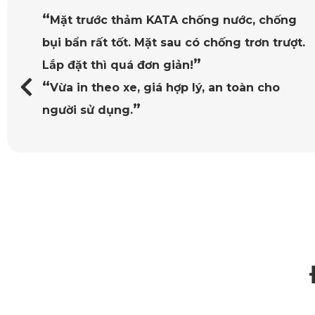
“
Mặt trước thảm KATA chống nước, chống
bụi bẩn rất tốt. Mặt sau có chống trơn trượt.
Việc l
”
Lắp đặt thì quá đơn giản!
Khi sở hữu camera hành trình, mọi quãng đường mà bạn di ch
“
Vừa in theo xe, giá hợp lý, an toàn cho
thông.
”
người sử dụng.
Ngoài ra, các sản phẩm của KATA còn có khả năng cảnh báo gi
đảm bảo an toàn khi lái xe.
Nhờ có camera hành trình mà từng quãng đường bạn đi trở nê
những thước phim đẹp một cách dễ dàng nhất.
2. Đặc điểm nổi bật của các loại cam
Camera hành trình KATA dành cho Land Rover Velar đảm bảo c