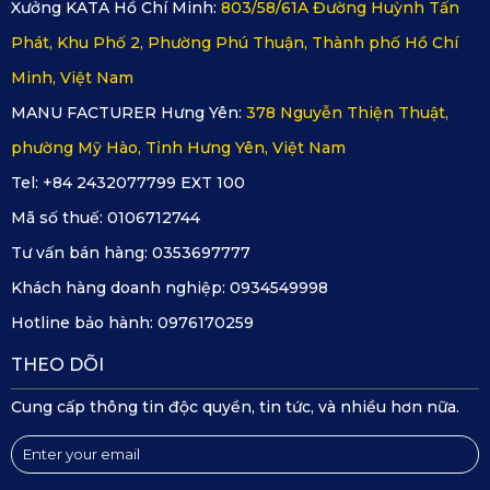
Xưởng KATA Hồ Chí Minh:
803/58/61A Đường Huỳnh Tấn
Phát, Khu Phố 2, Phường Phú Thuận, Thành phố Hồ Chí
Camera hành trình KATA KD002
Minh, Việt Nam
Cảm biến G-Sensor 3 phát hiện va chạm và tự động bảo vệ
MANU FACTURER Hưng Yên:
378 Nguyễn Thiện Thuật,
video, giúp người dùng lưu lại bằng chứng chính xác khi
phường Mỹ Hào, Tỉnh Hưng Yên, Việt Nam
xảy ra sự cố.
Tel: +84 2432077799 EXT 100
Công nghệ Super Night Vision và BSI CMOS Image Sensor
Mã số thuế:
0106712744
giúp KD002 ghi hình rõ ràng ngay cả trong điều kiện thiếu
Tư vấn bán hàng:
0353697777
sáng.
Khách hàng doanh nghiệp:
0934549998
Đặc biệt, camera sử dụng nguồn điện trực tiếp từ ô tô thay vì
Hotline bảo hành:
0976170259
pin, loại bỏ nguy cơ cháy nổ và đảm bảo an toàn tuyệt đối
THEO DÕI
khi vận hành.
Cung cấp thông tin độc quyền, tin tức, và nhiều hơn nữa.
2. Những lợi ích mà khách hàng