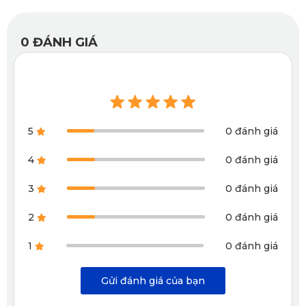
0
ĐÁNH GIÁ
5
0 đánh giá
4
0 đánh giá
3
0 đánh giá
2
0 đánh giá
Camera hành trình KATA KD001 Pro
1
0 đánh giá
Ngoài ra, kết nối WiFi qua app KATA Dash Cam giúp xem
Gửi đánh giá của bạn
lại và tải video trực tiếp trên điện thoại mà không cần tháo
thẻ nhớ.