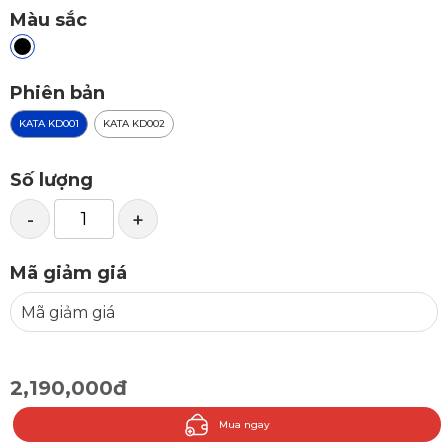
Màu sắc
Phiên bản
KATA KD001
KATA KD002
Số lượng
-
+
Mã giảm giá
2,190,000đ
Mua ngay