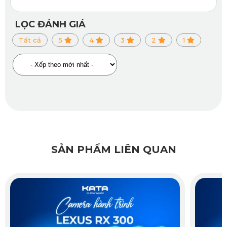
Cam sau KATA KD001 sở hữu ống kính độ phân giải cao
LỌC ĐÁNH GIÁ
GC2083, góc quay rộng 132° cùng công nghệ IRCUT tự
Tất cả
5
4
3
2
1
động điều chỉnh ánh sáng giúp hình ảnh rõ nét cả ngày lẫn
đêm.
Camera hỗ trợ chức năng khử sương mù, sửa méo ống
kính và đặc biệt là ghi hình vòng lặp liên tục, đảm bảo không
bỏ sót dữ liệu quan trọng.
SẢN PHẨM LIÊN QUAN