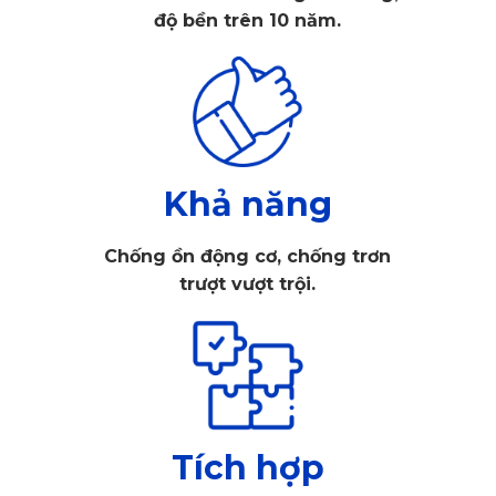
khuất tầm nhìn, dễ dàng lắp đặt và hài hòa với nội thất xe.
độ bền trên 10 năm.
Khả năng
Chống ồn động cơ, chống trơn
trượt vượt trội.
Tích hợp