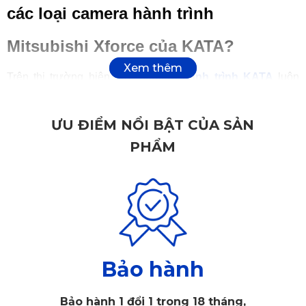
các loại camera hành trình
Mitsubishi Xforce của KATA?
Trên thị trường hiện nay,
camera hành trình KATA
luôn
được đầu tư chỉn chu từ thiết kế đến tính năng. Với dòng
camera hành trình dành cho Mitsubishi Xforce, KATA mang
ƯU ĐIỂM NỔI BẬT CỦA SẢN
đến loạt sản phẩm cao cấp như KD001 Pro, KDR01, KD002
PHẨM
và KD004. Mỗi mẫu đều có dấu ấn riêng nhưng đều mang
đến trải nghiệm lái xe an toàn, tiện nghi và hiện đại.
1.1. Thiết kế nhỏ gọn, tinh tế
KATA luôn đặt yếu tố thẩm mỹ và sự tiện dụng lên hàng đầu
Bảo hành
trong thiết kế. Các mẫu camera hành trình Mitsubishi Xforce
của hãng đều được tối giản kích thước, đảm bảo không che
Bảo hành 1 đổi 1 trong 18 tháng,