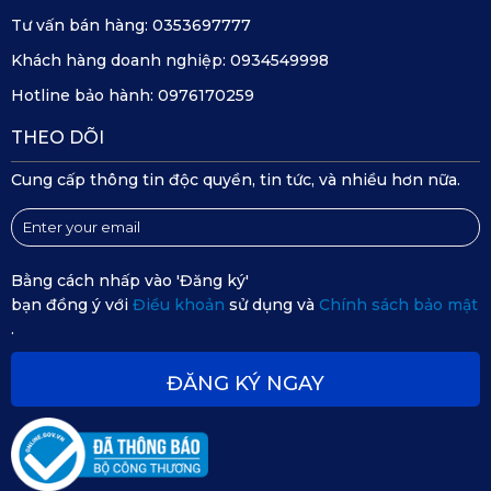
Tư vấn bán hàng:
0353697777
Khách hàng doanh nghiệp:
0934549998
Hotline bảo hành:
0976170259
THEO DÕI
Cung cấp thông tin độc quyền, tin tức, và nhiều hơn nữa.
2.4. KATA Dash
Bằng cách nhấp vào 'Đăng ký'
Nhà phát triển KATA còn đặc biệt thiết kế ứng dụng KATA 
bạn đồng ý với
Điều khoản
sử dụng và
Chính sách bảo mật
Dash cho camera của mình. Khi kết nối camera với app 
.
KATA Dash, khách hành sẽ khám phá được những tính 
ĐĂNG KÝ NGAY
năng thú vị như: phát sóng trực tiếp, tự do tải xuống các 
hình ảnh, video, hay chia sẻ nó trên các trang mạng xã hội. 
Còn chần chờ gì mà không nhanh chóng mua ngay 
KATA 