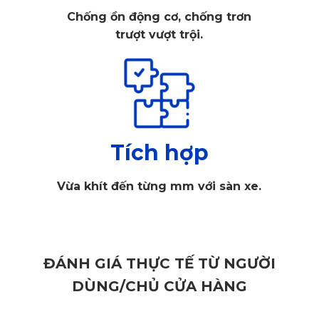
tìm hiểu tổng quan về những đặc điểm cần có của mẫu 
Chống ồn động cơ, chống trơn
camera này ngay sau đây!
trượt vượt trội.
1.1. Thiết kế tinh gọn
Camera hành trình thường nhỏ, gọn tiện để gắn lên kính, lên 
gương chiếu hậu hay đặt trên taplo. Từ đó, tài xế có thể dễ 
dàng quan sát mọi hoạt động xung quanh qua camera mà 
Tích hợp
không bị vướng víu hay mất mỹ quan của xe.
Vừa khít đến từng mm với sàn xe.
1.2. Giao diện dễ dùng
Với yêu cầu của thời đại, thiết kế giao diện của camera 
hành trình cần tinh gọn, ít nút bấm, trực quan, dễ sử dụng, 
ĐÁNH GIÁ THỰC TẾ TỪ NGƯỜI
hiện đại. Ngoài ra, còn có thể kết nối trực tiếp với màn hình 
DÙNG/CHỦ CỬA HÀNG
của xe hoặc điện thoại của tài xế, để những tác vụ như chụp 
ảnh, tải, chia sẻ video được thực hiện nhanh chóng, dễ 