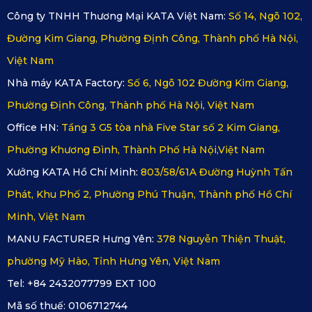
KATA Dash Cam cho xe Lexus ES
 sở hữu tính năng bảo 
Công ty TNHH Thương Mại KATA Việt Nam:
Số 14, Ngõ 102,
vệ 24/24 thông minh, ngay cả khi xe không nổ máy. 
Cảm 
Đường Kim Giang, Phường Định Công, Thành phố Hà Nội,
biến G - SENSOR 3 đi kèm với dung tích pin 320mah giúp 
Việt Nam
camera tự động kích hoạt 30 - 40 lần khi phát hiện va chạm 
Nhà máy KATA Factory:
Số 6, Ngõ 102 Đường Kim Giang,
đột ngột. Từ đó, bảo vệ toàn diện cho xe, ngay cả khi chủ xế 
Phường Định Công, Thành phố Hà Nội, Việt Nam
không ở gần vị trí xe của mình.
Office HN:
Tầng 3 G5 tòa nhà Five Star số 2 Kim Giang,
Phường Khương Đình, Thành Phố Hà Nội,Việt Nam
Xưởng KATA Hồ Chí Minh:
803/58/61A Đường Huỳnh Tấn
Phát, Khu Phố 2, Phường Phú Thuận, Thành phố Hồ Chí
Minh, Việt Nam
MANU FACTURER Hưng Yên:
378 Nguyễn Thiện Thuật,
phường Mỹ Hào, Tỉnh Hưng Yên, Việt Nam
Tel: +84 2432077799 EXT 100
Mã số thuế:
0106712744