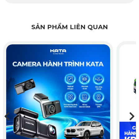
1.7. Tự động ghi đè
SẢN PHẨM LIÊN QUAN
Ngoài ra, camera hành trình đã được tích hợp thêm chức 
năng tự động ghi đè thông minh phòng khi thẻ nhớ hết dung 
lượng.
2. 3 Tính năng nổi bật nhất của KATA 
Dash Cam cho xe Lexus ES
Cùng với những đặc điểm cần có ở trên, 
KATA Dash Cam 
cho xe Lexus ES
 được phân phối bởi KATAVINA còn sở 
hữu 3 tính năng nổi bất, nhằm đem đến những trải nghiệm 
sử dụng cao cấp nhất cho khách hàng
.