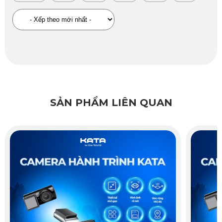
Android.
Ngoài ra, sản phẩm còn hỗ trợ cảnh báo giới hạn tốc độ,
cảnh báo camera phạt nguội và cảnh báo bằng giọng nói,
giúp tài xế tập trung lái xe và chủ động hơn trên mọi cung
đường.
SẢN PHẨM LIÊN QUAN
2. Những lợi ích khi lắp camera hành
trình của KATA cho Ford Everest
Các loại camera hành trình của KATA cho xe Ford Everest
giúp ghi lại toàn bộ quá trình di chuyển của xe với chất
lượng sắc nét, kể cả trong điều kiện thiếu sáng. Bạn có thể
xem lại, tải xuống và chia sẻ những hình ảnh ấn tượng nhất.