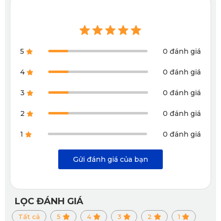
Camera hành trình Ford Everest KD002 Pro
5
0 đánh giá
KD002 Pro sử dụng công nghệ BSI CMOS Image Sensor
4
0 đánh giá
thế hệ mới, với cảm biến trước GC4653 và cảm biến sau
3
0 đánh giá
JX-F37, cho khả năng ghi hình rõ nét cả ban ngày lẫn ban
đêm.
2
0 đánh giá
Bên cạnh đó, thiết bị còn tích hợp cảm biến va chạm G-
1
0 đánh giá
sensor, tự động lưu lại video khi xảy ra sự cố, bảo vệ dữ liệu
Gửi đánh giá của bạn
quan trọng cho người lái.
Camera hành trình Ford Everest KD002 Pro kết nối trực tiếp
LỌC ĐÁNH GIÁ
với ứng dụng KATA Dash Cam, cho phép phát lại, tải xuống,
Tất cả
5
4
3
2
1
chỉnh sửa và chia sẻ video nhanh chóng trên cả iOS và