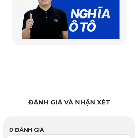
phân giải lên tới 4K, mang lại hình ảnh siêu sắc nét, ghi hình
chi tiết ngay cả trong điều kiện ánh sáng yếu.
ĐÁNH GIÁ VÀ NHẬN XÉT
0
ĐÁNH GIÁ