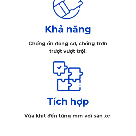
Khả năng
Chống ồn động cơ, chống trơn
trượt vượt trội.
Tích hợp
Camera hành trình Ford Everest KD001 Pro
KD001 Pro sở hữu góc quay rộng lên tới 140 độ, cho khả
Vừa khít đến từng mm với sàn xe.
năng bao phủ toàn bộ làn đường và quan sát chi tiết mọi
diễn biến xung quanh xe. Ngoài ra, thiết bị còn tích hợp