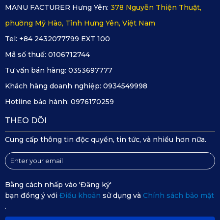
MANU FACTURER Hưng Yên:
378 Nguyễn Thiện Thuật,
phường Mỹ Hào, Tỉnh Hưng Yên, Việt Nam
Các bước cụ thể để lắp camera hành trình KATA
Tel: +84 2432077799 EXT 100
Mã số thuế:
0106712744
4. Chính sách bảo hành và cách mua
Tư vấn bán hàng:
0353697777
camera hành trình Ford Everest
Khách hàng doanh nghiệp:
0934549998
Hotline bảo hành:
0976170259
chính hãng KATA
THEO DÕI
KATA cung cấp chính sách bảo hành 12 tháng đối với các
Cung cấp thông tin độc quyền, tin tức, và nhiều hơn nữa.
sản phẩm camera hành trình Ford Everest. Chính sách bảo
hành minh bạch giúp khách hàng có thể yên tâm hơn khi
Bằng cách nhấp vào 'Đăng ký'
dùng sản phẩm.
bạn đồng ý với
Điều khoản
sử dụng và
Chính sách bảo mật
.
Tuy nhiên, hãy đảm bảo rằng bạn mua hàng chính hãng