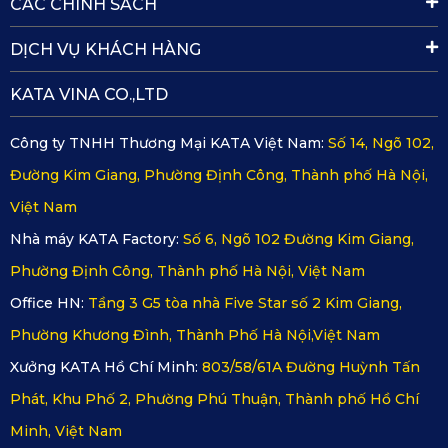
CÁC CHÍNH SÁCH
không che chắn tầm nhìn mà còn có thể dễ dàng lắp đặt
DỊCH VỤ KHÁCH HÀNG
ngay tại nhà. Để quá trình lắp đặt trở nên dễ dàng hơn, bạn
KATA VINA CO.,LTD
có thể tham khảo video hướng dẫn dưới đây của KATA.
Công ty TNHH Thương Mại KATA Việt Nam:
Số 14, Ngõ 102,
Đường Kim Giang, Phường Định Công, Thành phố Hà Nội,
Việt Nam
Nhà máy KATA Factory:
Số 6, Ngõ 102 Đường Kim Giang,
Phường Định Công, Thành phố Hà Nội, Việt Nam
Office HN:
Tầng 3 G5 tòa nhà Five Star số 2 Kim Giang,
Phường Khương Đình, Thành Phố Hà Nội,Việt Nam
Xưởng KATA Hồ Chí Minh:
803/58/61A Đường Huỳnh Tấn
Phát, Khu Phố 2, Phường Phú Thuận, Thành phố Hồ Chí
Minh, Việt Nam